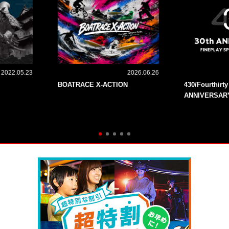
2022.05.23
2026.06.26
BOATRACE X-ACTION
430/Fourthirt
ANNIVERSAR