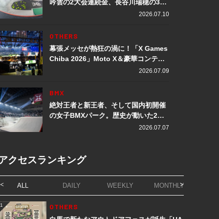
吟雲の2大会連続金、長谷川瑞穂の3メ
ダル獲得など数々の快挙をプレイバッ
2026.07.10
ク「X Games Chiba 2026」
OTHERS
幕張メッセが熱狂の渦に！「X Games
Chiba 2026」Moto X＆豪華コンテン
ツレポート
2026.07.09
BMX
絶対王者と新王者、そして国内初開催
の女子BMXパーク。歴史が動いた2日
間「X Games Chiba 2026」
2026.07.07
アクセスランキング
ALL
DAILY
WEEKLY
MONTHLY
1
OTHERS
1