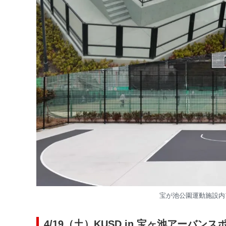
宝が池公園運動施設内
4/19（土）KUSD in 宝ヶ池アーバ