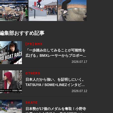
編集部おすすめ記事
[PR] BMX
「一歩踏み出してみることが可能性を
広げる」BMXレーサーからプロボート
レーサーへ転身。上田龍星が体現する
2026.07.17
挑戦の軌跡
OTHERS
日本人だから強い、を証明しにいく。
TATSUYA / SOME≡LINEZインタビュ
ー
2026.07.12
SKATE
日本勢が17個のメダルを奪取！小野寺