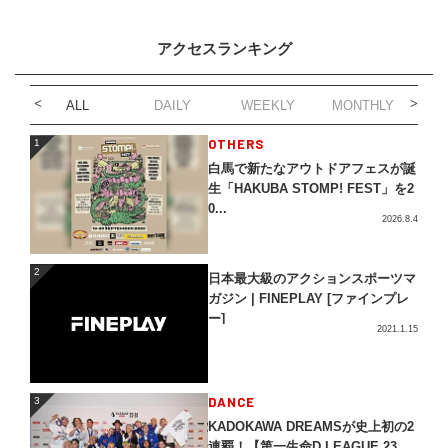
アクセスランキング
ALL
DAILY
WEEKLY
MONTHLY
1
OTHERS
1
白馬で新たなアウトドアフェスが誕
生「HAKUBA STOMP! FEST」を2
0...
2026.8.4
2
2
日本最大級のアクションスポーツマ
ガジン | FINEPLAY [ファインプレ
ー]
2021.1.15
3
DANCE
3
KADOKAWA DREAMSが史上初の2
連覇！【第一生命D.LEAGUE 23...