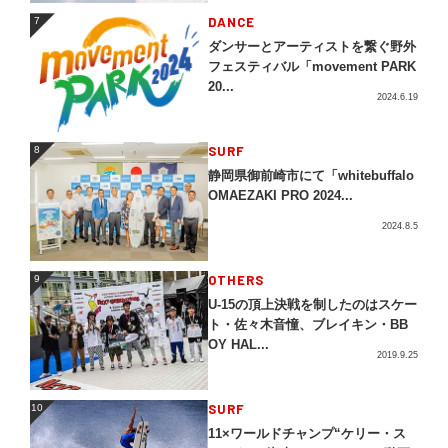
DANCE
7
7
ダンサーとアーティストを繋ぐ野外
フェスティバル「movement PARK
20...
2024.6.19
SURF
8
8
静岡県御前崎市にて「whitebuffalo
OMAEZAKI PRO 2024...
2024.8.5
OTHERS
9
9
U-15の頂上決戦を制したのはスケー
ト・佐々木音憧、ブレイキン・BB
OY HAL...
2019.9.25
SURF
10
10
11×ワールドチャンプ“ケリー・ス