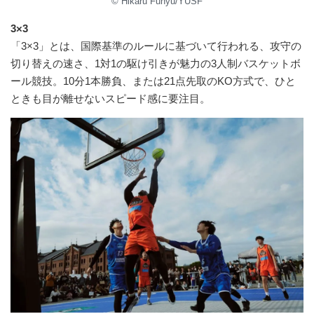
© Hikaru Funyu/YUSF
3×3
「3×3」とは、国際基準のルールに基づいて行われる、攻守の
切り替えの速さ、1対1の駆け引きが魅力の3人制バスケットボ
ール競技。10分1本勝負、または21点先取のKO方式で、ひと
ときも目が離せないスピード感に要注目。