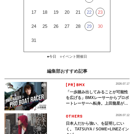
17
18
19
20
21
22
23
24
25
26
27
28
29
30
31
●今日 ○イベント開催日
編集部おすすめ記事
[PR] BMX
2026.07.17
「一歩踏み出してみることが可能性
を広げる」BMXレーサーからプロボ
ートレーサーへ転身。上田龍星が体
現する挑戦の軌跡
OTHERS
2026.07.12
日本人だから強い、を証明しにい
く。 TATSUYA / SOME≡LINEZイン