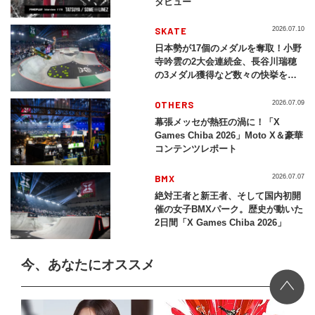
タビュー
SKATE
2026.07.10
日本勢が17個のメダルを奪取！小野
寺吟雲の2大会連続金、長谷川瑞穂
の3メダル獲得など数々の快挙をプ
レイバック「X Games Chiba
2026」
OTHERS
2026.07.09
幕張メッセが熱狂の渦に！「X
Games Chiba 2026」Moto X＆豪華
コンテンツレポート
BMX
2026.07.07
絶対王者と新王者、そして国内初開
催の女子BMXパーク。歴史が動いた
2日間「X Games Chiba 2026」
今、あなたにオススメ