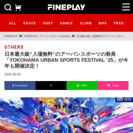
ALL
SKATE
SURF
DANCE
CLIMB
BMX
FREESTY
FINEPLAY
FINEPLAY | アーバンスポーツ(others)
日本最大級“入場無料”のアーバンスポーツ
の祭典 「YOKOHAMA URBAN SPORTS
OTHERS
日本最大級“入場無料”のアーバンスポーツの祭典
FESTIVAL ’25」が今年も開催決定！
「YOKOHAMA URBAN SPORTS FESTIVAL ’25」が今
年も開催決定！
2025.09.03
Facebook
LINE
Copy