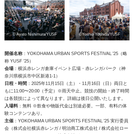
© Ayato Nishimura/YUSF
©Yoshio Yoshida/YUSF
開催名称
：YOKOHAMA URBAN SPORTS FESTIVAL ’25（略
称 YUSF ’25）
会場
：横浜赤レンガ倉庫イベント広場・赤レンガパーク（神
奈川県横浜市中区新港1-1）
日程・時間
：2025年11月15日（土）・11月16日（日）両日と
もに11:00〜20:00（予定）※雨天中止。競技の開始・終了時間
は各競技によって異なります。詳細は後日公開いたします。
入場料
：無料 ※飲食や物販代金は別途必要。一部、有料の体
験コンテンツあり。
主催
：YOKOHAMA URBAN SPORTS FESTIVAL ’25 実行委員
会（株式会社横浜赤レンガ / 明治商工株式会社 / 株式会社ロー