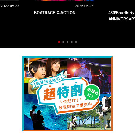
2022.05.23
2026.06.26
BOATRACE X-ACTION
430/Fourthirt
ANNIVERSAR