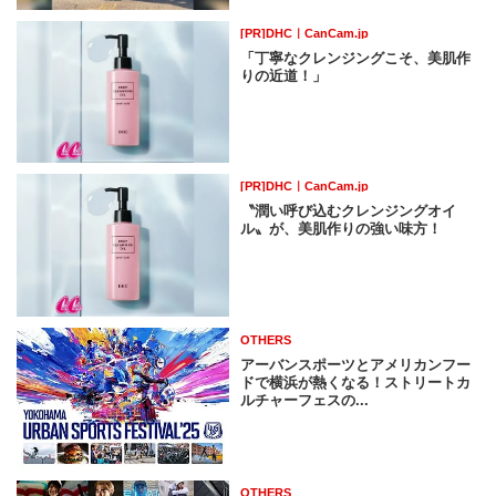
[PR]DHC｜CanCam.jp
「丁寧なクレンジングこそ、美肌作
りの近道！」
[PR]DHC｜CanCam.jp
〝潤い呼び込むクレンジングオイ
ル〟が、美肌作りの強い味方！
OTHERS
アーバンスポーツとアメリカンフー
ドで横浜が熱くなる！ストリートカ
ルチャーフェスの...
OTHERS