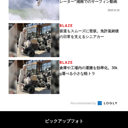
レーター”湘南でのサーフィン動画
2015.8.14
BLAZE
PR
PR
坂道もスムーズに登坂。免許返納後
の日常を支えるシニアカー
BLAZE
PR
PR
倉庫や工場内の運搬を効率化。30k
g運べる小さな軽トラ
Recommended by
ピックアップフォト