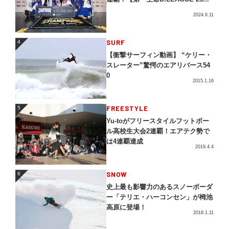
2024.6.11
4
SURF
4
【衝撃サーフィン動画】 “ケリー・
スレーター”驚愕のエアリバース54
0
2015.1.16
5
FREESTYLE
5
Yu-toがフリースタイルフットボー
ル高校生大会2連覇！エアテク勢で
は4連覇達成
2019.4.4
SNOW
6
6
史上最も影響力のあるスノーボーダ
ー「テリエ・ハーコンセン」が栂池
高原に登場！
2018.1.11