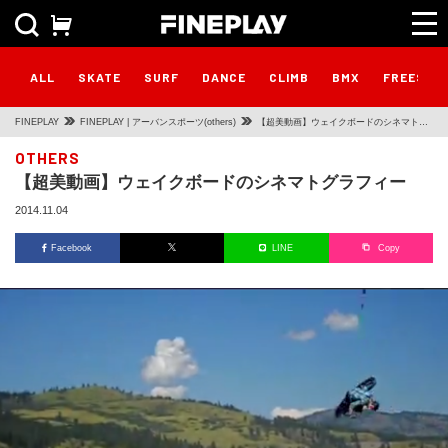
ALL
SKATE
SURF
DANCE
CLIMB
BMX
FREESTY
FINEPLAY
FINEPLAY | アーバンスポーツ(others)
【超美動画】ウェイクボードのシネマトグ
ラフィー
OTHERS
【超美動画】ウェイクボードのシネマトグラフィー
2014.11.04
Facebook
LINE
Copy