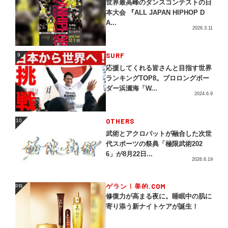
世界最高峰のダンスコンテストの日
本大会 『ALL JAPAN HIPHOP D
A...
2026.3.11
SURF
9
9
応援してくれる皆さんと目指す世界
ランキングTOP8。プロロングボー
ダー浜瀬海「W...
2024.6.9
OTHERS
10
10
武術とアクロバットが融合した次世
代スポーツの祭典「極限武術202
6」が8月22日...
2026.6.19
ゲラン｜美的.COM
PR
PR
修復力が高まる夜に。睡眠中の肌に
寄り添う新ナイトケアが誕生！