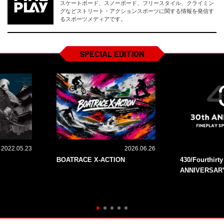
スケートボード、スノーボード、フリースタイル、クライミン
グなどストリート・アクションスポーツに関する情報を発信す
るスポーツメディアです。
SPECIAL EDITION
2022.05.23
2026.06.26
BOATRACE X-ACTION
430/Fourthirt
ANNIVERSAR