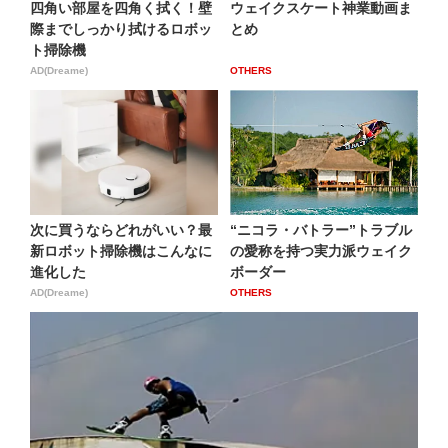
四角い部屋を四角く拭く！壁
ウェイクスケート神業動画ま
際までしっかり拭けるロボッ
とめ
ト掃除機
AD(Dreame)
OTHERS
次に買うならどれがいい？最
“ニコラ・バトラー”トラブル
新ロボット掃除機はこんなに
の愛称を持つ実力派ウェイク
進化した
ボーダー
AD(Dreame)
OTHERS