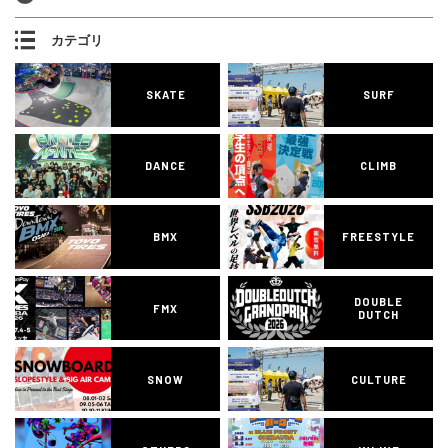
カテゴリ
SKATE
SURF
DANCE
CLIMB
BMX
FREESTYLE
DOUBLE
FMX
DUTCH
SNOW
CULTURE