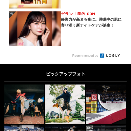
ゲラン｜美的.COM
PR
PR
修復力が高まる夜に。睡眠中の肌に
寄り添う新ナイトケアが誕生！
Recommended by
ピックアップフォト