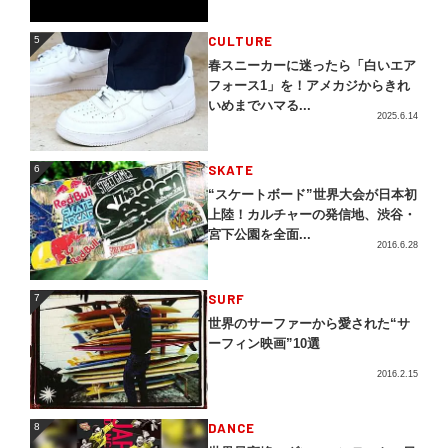
5
CULTURE
5
春スニーカーに迷ったら「白いエア
フォース1」を！アメカジからきれ
いめまでハマる...
2025.6.14
SKATE
6
6
“スケートボード”世界大会が日本初
上陸！カルチャーの発信地、渋谷・
宮下公園を全面...
2016.6.28
SURF
7
7
世界のサーファーから愛された“サ
ーフィン映画”10選
2016.2.15
DANCE
8
8