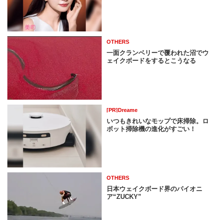
OTHERS
一面クランベリーで覆われた沼でウ
ェイクボードをするとこうなる
[PR]Dreame
いつもきれいなモップで床掃除。ロ
ボット掃除機の進化がすごい！
OTHERS
日本ウェイクボード界のパイオニ
ア“ZUCKY”