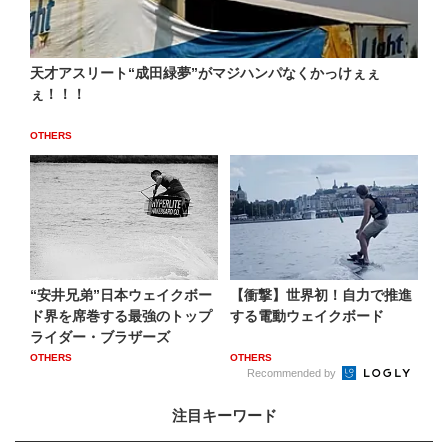
天才アスリート“成田緑夢”がマジハンパなくかっけぇぇ
ぇ！！！
OTHERS
“安井兄弟”日本ウェイクボー
【衝撃】世界初！自力で推進
ド界を席巻する最強のトップ
する電動ウェイクボード
ライダー・ブラザーズ
OTHERS
OTHERS
Recommended by
注目キーワード