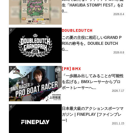
生「HAKUBA STOMP! FEST」を2
0...
2026.8.4
2
DOUBLEDUTCH
2
この夏の主役に相応しいGRAND P
RIXの称号を。DOUBLE DUTCH
G...
2026.8.8
3
[PR] BMX
3
「一歩踏み出してみることが可能性
を広げる」BMXレーサーからプロ
ボートレーサーへ...
2026.7.17
4
4
日本最大級のアクションスポーツマ
ガジン | FINEPLAY [ファインプレ
ー]
2021.1.15