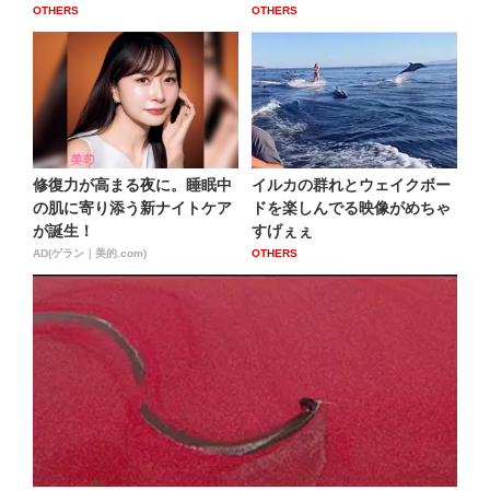
OTHERS
OTHERS
修復力が高まる夜に。睡眠中
イルカの群れとウェイクボー
の肌に寄り添う新ナイトケア
ドを楽しんでる映像がめちゃ
が誕生！
すげぇぇ
AD(ゲラン｜美的.com)
OTHERS