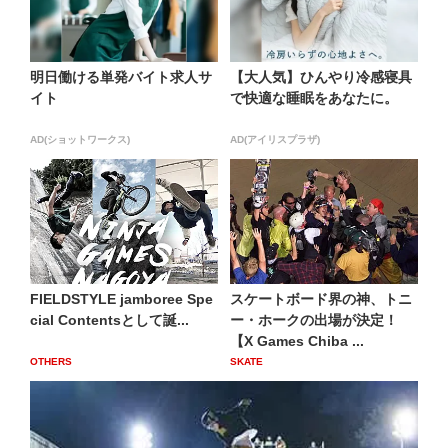
明日働ける単発バイト求人サ
【大人気】ひんやり冷感寝具
イト
で快適な睡眠をあなたに。
AD(ショットワークス)
AD(アイリスプラザ)
FIELDSTYLE jamboree Spe
スケートボード界の神、トニ
cial Contentsとして誕...
ー・ホークの出場が決定！
【X Games Chiba ...
OTHERS
SKATE