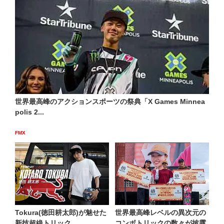
世界最高峰のアクションスポーツの祭典「X Games Minnea
polis 2...
FMX
Tokura(徳田耕太郎)が魅せた
世界最高峰レベルの異次元の
新技超絶トリック
コンボトリックの数々が披露