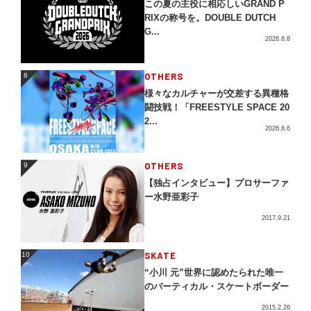
この夏の主役に相応しいGRAND P
RIXの称号を。DOUBLE DUTCH
G...
2026.8.8
OTHERS
8
8
様々なカルチャーが交差する異種格
闘技戦！「FREESTYLE SPACE 20
2...
2026.8.6
OTHERS
9
9
【独占インタビュー】プロサーファ
ー水野亜彩子
2017.9.21
SKATE
10
10
“小川 元”世界に認めたられた唯一
のバーティカル・スケートボーダー
2015.2.26