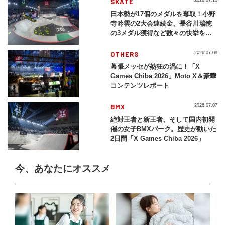
SKATE
2026.07.10
日本勢が17個のメダルを奪取！小野
寺吟雲の2大会連続金、長谷川瑞穂
の3メダル獲得など数々の快挙をプ
レイバック「X Games Chiba
2026」
OTHERS
2026.07.09
幕張メッセが熱狂の渦に！「X
Games Chiba 2026」Moto X＆豪華
コンテンツレポート
BMX
2026.07.07
絶対王者と新王者、そして国内初開
催の女子BMXパーク。歴史が動いた
2日間「X Games Chiba 2026」
今、あなたにオススメ