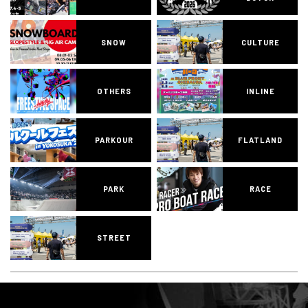
SNOW
CULTURE
OTHERS
INLINE
PARKOUR
FLATLAND
PARK
RACE
STREET