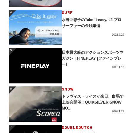
4
SURF
4
水野亜彩子のTake it easy. #2 プロ
サーファーの金銭事情
2022.6.29
5
5
日本最大級のアクションスポーツマ
ガジン | FINEPLAY [ファインプレ
ー]
2021.1.15
SNOW
6
6
トラヴィス・ライスが来日、白馬で
上映会開催！QUIKSILVER SNOW
MO...
2026.1.21
DOUBLEDUTCH
7
7