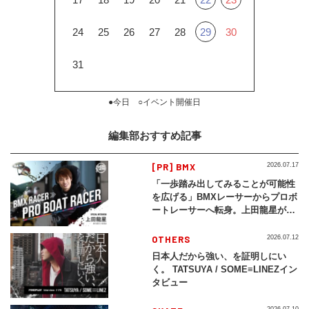
24
25
26
27
28
29
30
31
●今日 ○イベント開催日
編集部おすすめ記事
[PR] BMX
2026.07.17
「一歩踏み出してみることが可能性
を広げる」BMXレーサーからプロボ
ートレーサーへ転身。上田龍星が体
現する挑戦の軌跡
OTHERS
2026.07.12
日本人だから強い、を証明しにい
く。 TATSUYA / SOME≡LINEZイン
タビュー