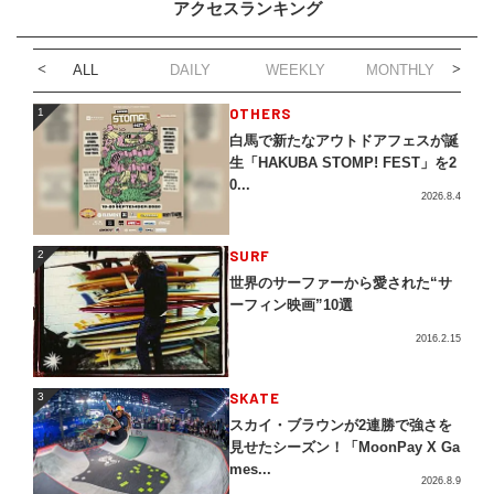
アクセスランキング
ALL
DAILY
WEEKLY
MONTHLY
1
OTHERS
1
白馬で新たなアウトドアフェスが誕
生「HAKUBA STOMP! FEST」を2
0...
2026.8.4
2
SURF
2
世界のサーファーから愛された“サ
ーフィン映画”10選
2016.2.15
3
SKATE
3
スカイ・ブラウンが2連勝で強さを
見せたシーズン！「MoonPay X Ga
mes...
2026.8.9