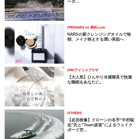
ーダ...
[PR]NARS on 美的.com
NARSの新クレンジングオイルで毎
朝、メイク映えする潤い美肌へ
[PR]アイリスプラザ
【大人気】ひんやり冷感寝具で快適
な睡眠をあなたに。
OTHERS
【必見映像】ドローンの名手“中村聡
志”氏と“Team波道”によるウェイク
ボード空...