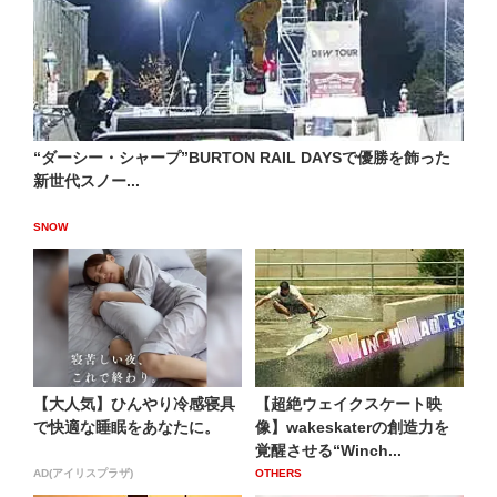
“ダーシー・シャープ”BURTON RAIL DAYSで優勝を飾った
新世代スノー...
SNOW
【大人気】ひんやり冷感寝具
【超絶ウェイクスケート映
で快適な睡眠をあなたに。
像】wakeskaterの創造力を
覚醒させる“Winch...
AD(アイリスプラザ)
OTHERS