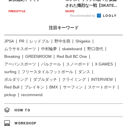
された熾烈な一戦【SKATE...
FREESTYLE
SKATE
Recommended by
注目キーワード
JPSA
PR
レッドブル
野中生萌
Shigekix
ムラサキスポーツ
中村輪夢
skateboard
野口啓代
Breaking
GREENROOM
Red Bull BC One
アーバンスポーツ
パルクール
スノーボード
X GAMES
surfing
フリースタイルフットボール
ダンス
ボルダリング
ダブルダッチ
クライミング
INTERVIEW
Red Bull
ブレイキン
BMX
サーフィン
スケートボード
pickup
recommend
HOW TO
WORKSHOP