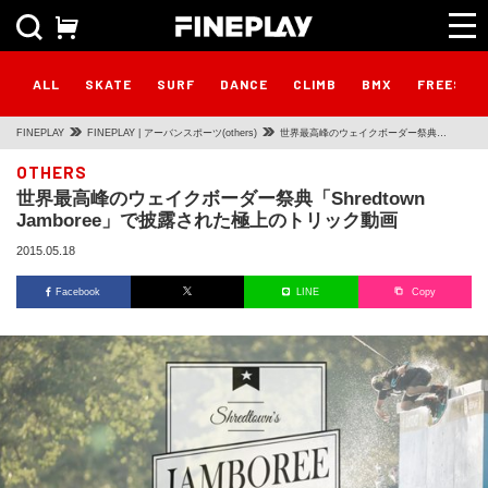
ALL
SKATE
SURF
DANCE
CLIMB
BMX
FREESTY
FINEPLAY
FINEPLAY | アーバンスポーツ(others)
世界最高峰のウェイクボーダー祭典
「Shredtown Jamboree」で披露された極
OTHERS
世界最高峰のウェイクボーダー祭典「Shredtown
上のトリック動画
Jamboree」で披露された極上のトリック動画
2015.05.18
Facebook
LINE
Copy