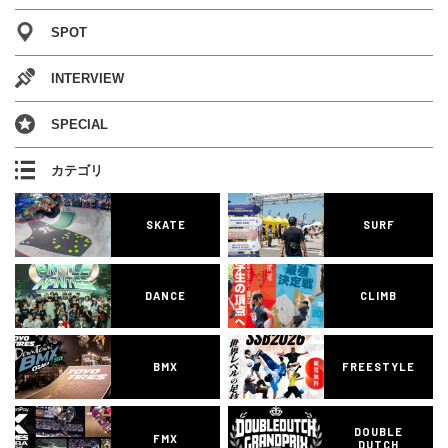
SPOT
INTERVIEW
SPECIAL
カテゴリ
SKATE
SURF
DANCE
CLIMB
BMX
FREESTYLE
DOUBLE
FMX
DUTCH