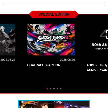
SPECIAL EDITION
2022.05.23
2026.06.26
BOATRACE X-ACTION
430/Fourthirt
ANNIVERSAR