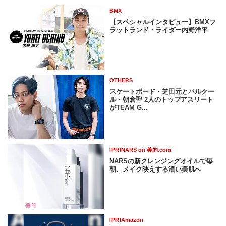
BMX
【スペシャルインタビュー】BMXフ
ラットランド・ライダー内野洋平
OTHERS
スケートボード・芝田元とパルクー
ル・朝倉聖 2人のトップアスリート
がTEAM G...
[PR]NARS on 美的.com
NARSの新クレンジングオイルで毎
朝、メイク映えする潤い美肌へ
[PR]Amazon