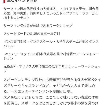
主なイベント内容
サーフィン日本代表候補の大橋海人、上山キアヌ久里朱、川合美
乃里、野中美波、前田マヒナといったトッププロサーファーが出
場するコンテスト
サーフィン初心者が体験できるワークショップ
スケートボードのU-19の日本一決定戦
ダンス専門学校・ダンススクール・大学生のチームが競うダンス
バトル
BMXフリースタイルの日本代表最右翼中村輪夢のデモンストレー
ション
元横浜F・マリノスの中澤佑二の低学年向けサッカーワークショッ
プ
スポーツコンテンツ以外にも豪華賞品が当たるG-SHOCKクイ
ズラリーやキッズランドなど、子どもから大人まで楽しめ
る、一大エンターテインメント空間が出現。
未来を担う子どもたちに、ここでしか味わえない貴重な体験
を提供し、スポーツをはじめるきっかけや将来の夢を見つけ