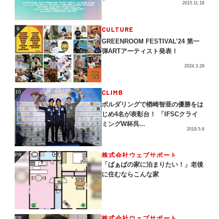
2015.11.18
CULTURE
9
9
GREENROOM FESTIVAL’24 第一
弾ARTアーティスト発表！
2024.3.29
CLIMB
10
10
ボルダリングで楢崎智亜の優勝をは
じめ4名が表彰台！ 「IFSCクライ
ミングW杯呉...
2019.5.6
株式会社ウェブサポート
PR
PR
「ばぁばの家に泊まりたい！」老後
に住むならこんな家
株式会社ウェブサポート
PR