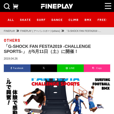
ALL
SKATE
SURF
DANCE
CLIMB
BMX
FREESTY
FINEPLAY
FINEPLAY | アーバンスポーツ(others)
「G-SHOCK FAN FESTA2019 -
CHALLENGE SPORTS-」 が5月11日
OTHERS
「G-SHOCK FAN FESTA2019 -CHALLENGE
（土）に開催！
SPORTS-」 が5月11日（土）に開催！
2019.04.26
Facebook
LINE
Copy