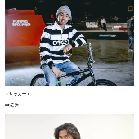
＜サッカー＞
中澤佑二