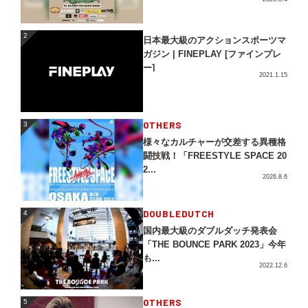
2
2
日本最大級のアクションスポーツマ
ガジン | FINEPLAY [ファインプレ
ー]
2021.1.15
3
OTHERS
3
様々なカルチャーが交差する異種格
闘技戦！「FREESTYLE SPACE 20
2...
2026.8.6
4
DOUBLEDUTCH
4
国内最大級のダブルダッチ発表会
「THE BOUNCE PARK 2023」今年
も...
2022.12.6
5
OTHERS
5