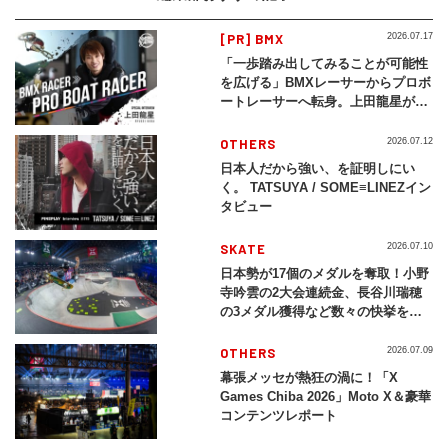
[PR] BMX
2026.07.17
「一歩踏み出してみることが可能性
を広げる」BMXレーサーからプロボ
ートレーサーへ転身。上田龍星が体
現する挑戦の軌跡
OTHERS
2026.07.12
日本人だから強い、を証明しにい
く。 TATSUYA / SOME≡LINEZイン
タビュー
SKATE
2026.07.10
日本勢が17個のメダルを奪取！小野
寺吟雲の2大会連続金、長谷川瑞穂
の3メダル獲得など数々の快挙をプ
レイバック「X Games Chiba
2026」
OTHERS
2026.07.09
幕張メッセが熱狂の渦に！「X
Games Chiba 2026」Moto X＆豪華
コンテンツレポート