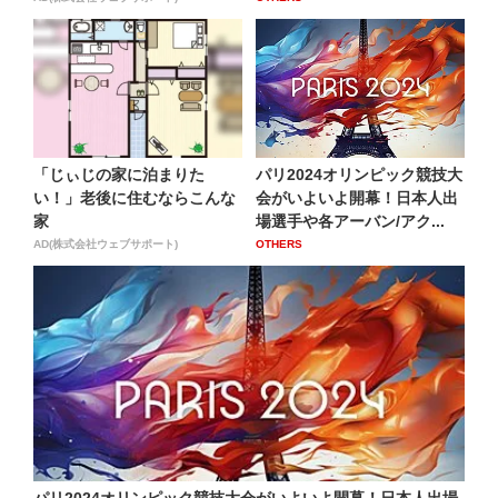
「じぃじの家に泊まりた
パリ2024オリンピック競技大
い！」老後に住むならこんな
会がいよいよ開幕！日本人出
家
場選手や各アーバン/アク...
AD(株式会社ウェブサポート)
OTHERS
パリ2024オリンピック競技大会がいよいよ開幕！日本人出場