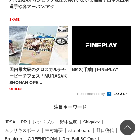
選手や各アーバン/アク...
SKATE
国内最大級のクロスカルチャ
BMX(千葉) | FINEPLAY
ービーチフェス「MURASAKI
SHONAN OPE...
OTHERS
Recommended by
注目キーワード
JPSA
PR
レッドブル
野中生萌
Shigekix
ムラサキスポーツ
中村輪夢
skateboard
野口啓代
Breaking
GREENROOM
Red Bull BC One