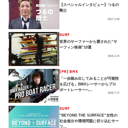
【スペシャルインタビュー】つるの
剛士
2017.3.30
SURF
6
6
世界のサーファーから愛された“サ
ーフィン映画”10選
2016.2.15
[PR] BMX
7
7
「一歩踏み出してみることが可能性
を広げる」BMXレーサーからプロ
ボートレーサーへ...
2026.7.17
SURF
8
8
“BEYOND THE SURFACE”女性の
社会進出や環境問題に切り込むサー
フ...