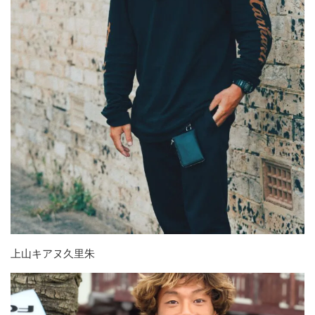
上山キアヌ久里朱