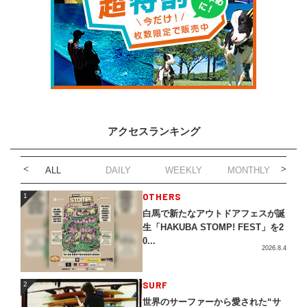
アクセスランキング
ALL
DAILY
WEEKLY
MONTHLY
1
OTHERS
1
白馬で新たなアウトドアフェスが誕
生「HAKUBA STOMP! FEST」を2
0...
2026.8.4
2
SURF
2
世界のサーファーから愛された“サ