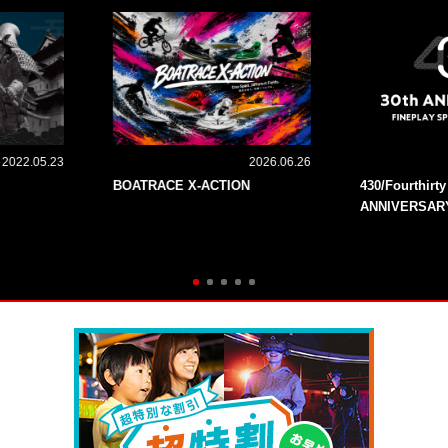
2022.05.23
2026.06.26
BOATRACE X-ACTION
430/Fourthirt
ANNIVERSAR