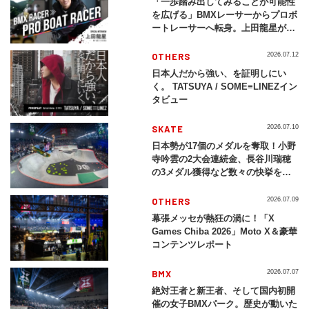
「一歩踏み出してみることが可能性
を広げる」BMXレーサーからプロボ
ートレーサーへ転身。上田龍星が体
現する挑戦の軌跡
OTHERS
2026.07.12
日本人だから強い、を証明しにい
く。 TATSUYA / SOME≡LINEZイン
タビュー
SKATE
2026.07.10
日本勢が17個のメダルを奪取！小野
寺吟雲の2大会連続金、長谷川瑞穂
の3メダル獲得など数々の快挙をプ
レイバック「X Games Chiba
2026」
OTHERS
2026.07.09
幕張メッセが熱狂の渦に！「X
Games Chiba 2026」Moto X＆豪華
コンテンツレポート
BMX
2026.07.07
絶対王者と新王者、そして国内初開
催の女子BMXパーク。歴史が動いた