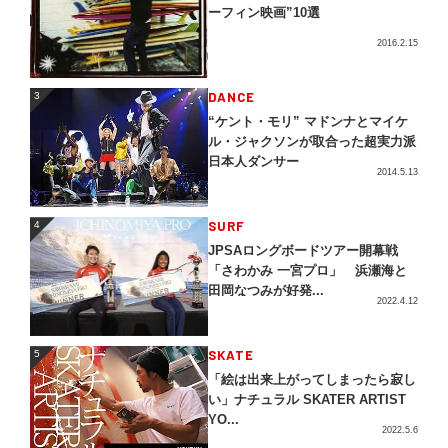
ーフィン映画”10選
2016.2.15
3
DANCE
3
“ケント・モリ” マドンナとマイケ
ル・ジャクソンが取合った超実力派
日本人ダンサー
2014.5.13
4
SURF
4
JPSAロングボードツアー開幕戦
「さわかみ 一宮プロ」 浜瀬海と
田岡なつみが好発...
2022.4.12
5
SKATE
5
「絵は出来上がってしまったら寂し
い」ナチュラル SKATER ARTIST
YO...
2022.5.6