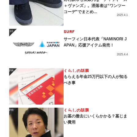
＋ヴァンズ」。洒落者は“ワンツー
コーデ”でまとめ...
2025.4.1
SURF
10
10
サーフィン日本代表「NAMINORI J
APAN」応援アイテム発売！
2025.4.4
くらしの話題
PR
PR
もらえる年金25万円以下の人が知る
べき事
くらしの話題
PR
PR
お墓の撤去にいくらかかる？墓じま
い費用