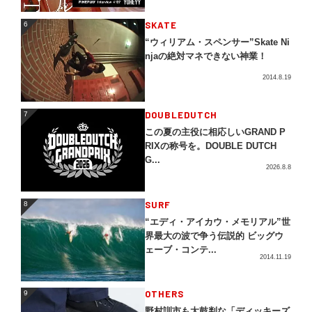
SKATE
6
6
“ウィリアム・スペンサー”Skate Ni
njaの絶対マネできない神業！
2014.8.19
DOUBLEDUTCH
7
7
この夏の主役に相応しいGRAND P
RIXの称号を。DOUBLE DUTCH
G...
2026.8.8
SURF
8
8
“エディ・アイカウ・メモリアル”世
界最大の波で争う伝説的 ビッグウ
ェーブ・コンテ...
2014.11.19
OTHERS
9
9
野村訓市も太鼓判な「ディッキーズ