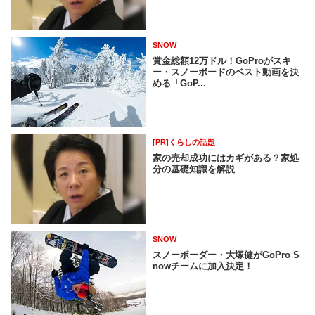
SNOW
賞金総額12万ドル！GoProがスキ
ー・スノーボードのベスト動画を決
める「GoP...
[PR]くらしの話題
家の売却成功にはカギがある？家処
分の基礎知識を解説
SNOW
スノーボーダー・大塚健がGoPro S
nowチームに加入決定！