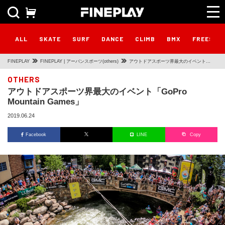
ALL
SKATE
SURF
DANCE
CLIMB
BMX
FREESTY
FINEPLAY
FINEPLAY | アーバンスポーツ(others)
アウトドアスポーツ界最大のイベント
「GoPro Mountain Games」
OTHERS
アウトドアスポーツ界最大のイベント「GoPro
Mountain Games」
2019.06.24
Facebook
LINE
Copy