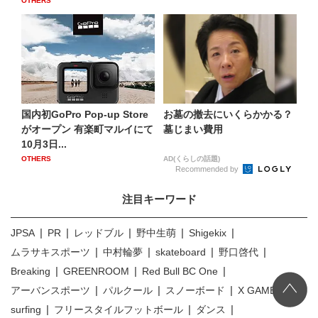
OTHERS
国内初GoPro Pop-up Store
お墓の撤去にいくらかかる？
がオープン 有楽町マルイにて
墓じまい費用
10月3日...
OTHERS
AD(くらしの話題)
Recommended by
注目キーワード
JPSA
PR
レッドブル
野中生萌
Shigekix
ムラサキスポーツ
中村輪夢
skateboard
野口啓代
Breaking
GREENROOM
Red Bull BC One
アーバンスポーツ
パルクール
スノーボード
X GAMES
surfing
フリースタイルフットボール
ダンス