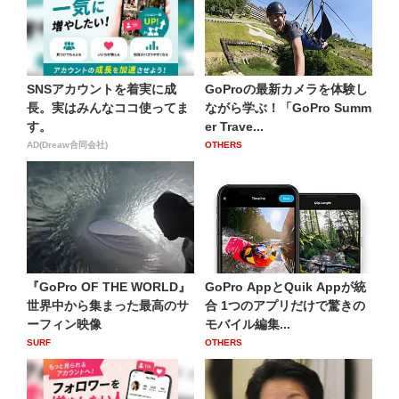
SNSアカウントを着実に成
GoProの最新カメラを体験し
長。実はみんなココ使ってま
ながら学ぶ！「GoPro Summ
す。
er Trave...
AD(Dreaw合同会社)
OTHERS
『GoPro OF THE WORLD』
GoPro AppとQuik Appが統
世界中から集まった最高のサ
合 1つのアプリだけで驚きの
ーフィン映像
モバイル編集...
SURF
OTHERS