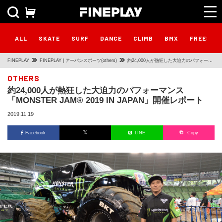
ALL
SKATE
SURF
DANCE
CLIMB
BMX
FREESTY
FINEPLAY
FINEPLAY | アーバンスポーツ(others)
約24,000人が熱狂した大迫力のパフォーマ
ンス 「MONSTER JAM® 2019 IN
OTHERS
約24,000人が熱狂した大迫力のパフォーマンス
JAPAN」開催レポート
「MONSTER JAM® 2019 IN JAPAN」開催レポート
2019.11.19
Facebook
LINE
Copy