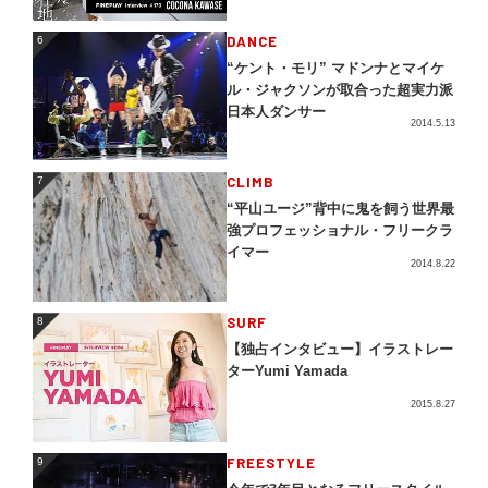
DANCE
6
6
“ケント・モリ” マドンナとマイケ
ル・ジャクソンが取合った超実力派
日本人ダンサー
2014.5.13
CLIMB
7
7
“平山ユージ”背中に鬼を飼う世界最
強プロフェッショナル・フリークラ
イマー
2014.8.22
SURF
8
8
【独占インタビュー】イラストレー
ターYumi Yamada
2015.8.27
FREESTYLE
9
9