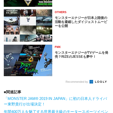
OTHERS
モンスターエナジーが日本上陸後の
活動を凝縮したダイジェストムービ
ーを公開
FMX
モンスターエナジーがTVゲームを発
売？RIZEのJESSEも夢中！
Recommended by
関連記事
「MONSTER JAM® 2019 IN JAPAN」に初の日本人ドライバ
ー東野貴行が出場決定！
年間400万人を魅了する世界最大級のモータースポーツイベン