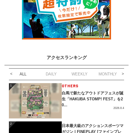
アクセスランキング
ALL
DAILY
WEEKLY
MONTHLY
1
OTHERS
1
白馬で新たなアウトドアフェスが誕
生「HAKUBA STOMP! FEST」を2
0...
2026.8.4
2
2
日本最大級のアクションスポーツマ
ガジン | FINEPLAY [ファインプレ