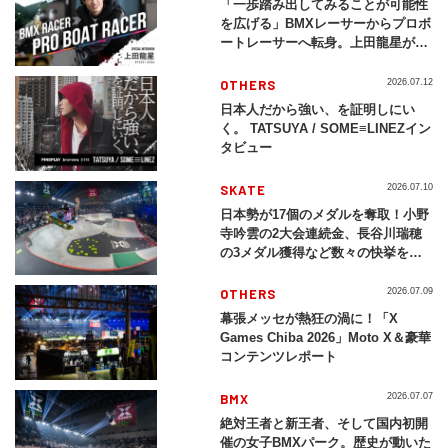
「一歩踏み出してみることが可能性
を広げる」BMXレーサーからプロボ
ートレーサーへ転身。上田龍星が体
現する挑戦の軌跡
OTHERS
2026.07.12
日本人だから強い、を証明しにい
く。 TATSUYA / SOME≡LINEZイン
タビュー
SKATE
2026.07.10
日本勢が17個のメダルを奪取！小野
寺吟雲の2大会連続金、長谷川瑞穂
の3メダル獲得など数々の快挙をプ
レイバック「X Games Chiba
2026」
OTHERS
2026.07.09
幕張メッセが熱狂の渦に！「X
Games Chiba 2026」Moto X＆豪華
コンテンツレポート
BMX
2026.07.07
絶対王者と新王者、そして国内初開
催の女子BMXパーク。歴史が動いた