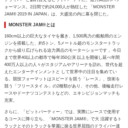
ォーマンス。2日間で約24,000人が熱狂した 「MONSTER
JAM® 2019 IN JAPAN」は、大盛況の内に幕を閉じた。
MONSTER JAM®とは
160cm以上の巨大なタイヤを履き、1,500馬力の船舶用のエン
ジンを搭載した、約5トン、5メートル超のモンスタートラッ
クから繰り広げられる迫力満点のモーターショーです 。今日
まで世界40以上の都市で毎年350公演 以上を開催し延べ年間
400万人以上の人々がスタジアムやアリーナを訪れ、世代を超
えたエンターテインメントと して世界中の注目を集めてい
る。競技フォーマットはスピードを競う「レース」、技術を
競う「フリースタイ ル」の2種類があり、その他、後輪走行レ
ースやドーナツコンテストなどの、エキシビジョンマッチも
充実。
さらに、「ピットパーティー」では、実際にレースで使用す
るコースに降り立ち、「MONSTER JAM®」で大 活躍するト
ラックとそのトラックを華麗に操る世界屈指のドライバー達