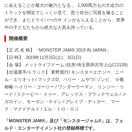
に会えることが最大の魅力となる 。 1,500馬力もの大迫力の
トラックを間近でじっくり見て、思う存分に写真を撮ること
ができ、またドライバーのサ インがもらえることから、世界
中の子どもたちから絶大な人気を誇っている。
開催概要
【正 式 名 称】「MONSTER JAM® 2019 IN JAPAN」
【日 時】 2019年11月2日(土)、3日(日)
【会 場】 メットライフドーム (住所:埼玉県所沢市上山口2135)
【出場選手/トラック】 東野貴行/ モンスターエナジー、ニー
ル・エリオット/ マックスD、バリー・ムサワ/ ゾンビ、 ※敬
称略 ヘイリー・ゴーリー / ワンダーウーマン、リンジー・リ
ード / スクービー・ドゥー、アレックス・ブラックウェル / メ
ガロドン、モーガン・ケイン / グレイブ・ディガー、 マー
ク・マクドナルド / エル・トロ・ロコ
「
MONSTER JAM®
」及び「モンスタージャム
®
」は、フェ
ルド・エンターテイメント社の登録商標です。