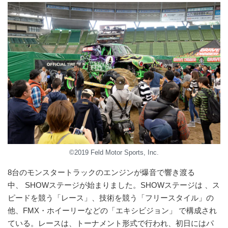
©2019 Feld Motor Sports, Inc.
8台のモンスタートラックのエンジンが爆音で響き渡る
中、 SHOWステージが始まりました。SHOWステージは 、ス
ピードを競う「レース」、技術を競う「フリースタイル」の
他、FMX・ホイーリーなどの「エキシビジョン」 で構成され
ている。レースは、トーナメント形式で行われ、初日にはパ