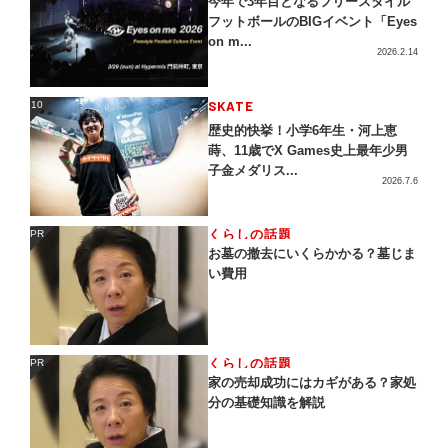
今年で3年目となるフリースタイル
フットボールのBIGイベント「Eyes
on m...
2026.2.14
SKATE
10
10
歴史的快挙！小学6年生・河上恵
蒔、11歳でX Games史上最年少男
子金メダリス...
2026.7.6
くらしの話題
PR
PR
お墓の撤去にいくらかかる？墓じま
い費用
くらしの話題
PR
PR
家の売却成功にはカギがある？家処
分の基礎知識を解説