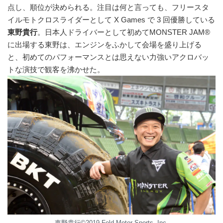
点し、順位が決められる。注目は何と言っても、フリースタ
イルモトクロスライダーとして X Games で 3 回優勝している
東野貴行
。日本人ドライバーとして初めてMONSTER JAM®
に出場する東野は、エンジンをふかして会場を盛り上げる
と、初めてのパフォーマンスとは思えない力強いアクロバッ
トな演技で観客を沸かせた。
東野貴行©2019 Feld Motor Sports, Inc.