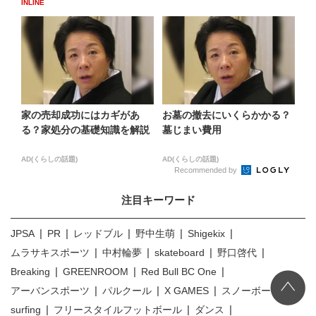
INLINE
家の売却成功にはカギがあ
お墓の撤去にいくらかかる？
る？家処分の基礎知識を解説
墓じまい費用
AD(くらしの話題)
AD(くらしの話題)
Recommended by
注目キーワード
JPSA
PR
レッドブル
野中生萌
Shigekix
ムラサキスポーツ
中村輪夢
skateboard
野口啓代
Breaking
GREENROOM
Red Bull BC One
アーバンスポーツ
パルクール
X GAMES
スノーボード
surfing
フリースタイルフットボール
ダンス