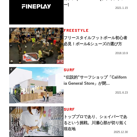
ー]
2021.1.15
3
FREESTYLE
3
フリースタイルフットボール初心者
必見！ボール&シューズの選び方
2018.10.9
4
SURF
4
“伝説的”サーフショップ「Californ
ia General Store」が閉...
2021.6.23
5
SURF
5
トッププロであり、シェイパーであ
るという挑戦。川瀬心那が切り拓く
現在地
2025.12.30