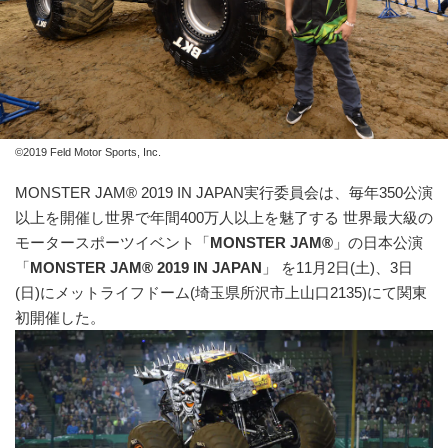
©2019 Feld Motor Sports, Inc.
MONSTER JAM® 2019 IN JAPAN実行委員会は、毎年350公演
以上を開催し世界で年間400万人以上を魅了する 世界最大級の
モータースポーツイベント「
MONSTER JAM®
」の日本公演
「
MONSTER JAM® 2019 IN JAPAN
」 を11月2日(土)、3日
(日)にメットライフドーム(埼玉県所沢市上山口2135)にて関東
初開催した。