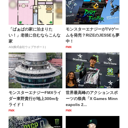
「ばぁばの家に泊まりた
モンスターエナジーがTVゲー
い！」老後に住むならこんな
ムを発売？RIZEのJESSEも夢
家
中！
AD(株式会社ウェブサポート)
FMX
モンスターエナジーFMXライ
世界最高峰のアクションスポ
ダー東野貴行が地上300mを
ーツの祭典「X Games Minn
ライド！
eapolis 2...
FMX
FMX