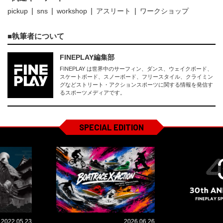
pickup
sns
workshop
アスリート
ワークショップ
執筆者について
FINEPLAY編集部
FINEPLAY は世界中のサーフィン、ダンス、ウェイクボード、
スケートボード、スノーボード、フリースタイル、クライミン
グなどストリート・アクションスポーツに関する情報を発信す
るスポーツメディアです。
SPECIAL EDITION
2022.05.23
2026.06.26