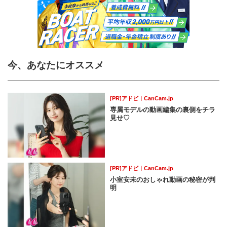
今、あなたにオススメ
[PR]アドビ｜CanCam.jp
専属モデルの動画編集の裏側をチラ
見せ♡
[PR]アドビ｜CanCam.jp
小室安未のおしゃれ動画の秘密が判
明