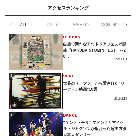
アクセスランキング
ALL
DAILY
WEEKLY
MONTHLY
1
OTHERS
1
白馬で新たなアウトドアフェスが誕
生「HAKUBA STOMP! FEST」を2
0...
2026.8.4
2
SURF
2
世界のサーファーから愛された“サ
ーフィン映画”10選
2016.2.15
3
DANCE
3
“ケント・モリ” マドンナとマイケ
ル・ジャクソンが取合った超実力派
日本人ダンサー