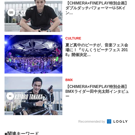
【CHIMERA×FINEPLAY特別企画】
ダブルダッチパフォーマーU-SKイ
ン...
CULTURE
夏ど真中のビーチが、音楽フェス会
場に！『りんくうビーチフェス 201
8』開催決定...
BMX
【CHIMERA×FINEPLAY特別企画】
BMXライダー田中光太郎インタビュ
ー
Recommended by
関連キーワード