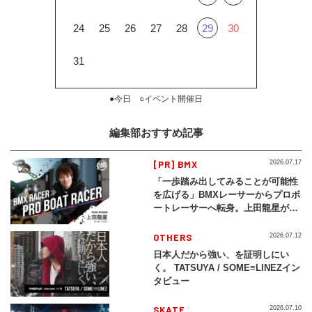
24
25
26
27
28
29
30
31
●今日 ○イベント開催日
編集部おすすめ記事
[PR] BMX
2026.07.17
「一歩踏み出してみることが可能性
を広げる」BMXレーサーからプロボ
ートレーサーへ転身。上田龍星が体
現する挑戦の軌跡
OTHERS
2026.07.12
日本人だから強い、を証明しにい
く。 TATSUYA / SOME≡LINEZイン
タビュー
SKATE
2026.07.10