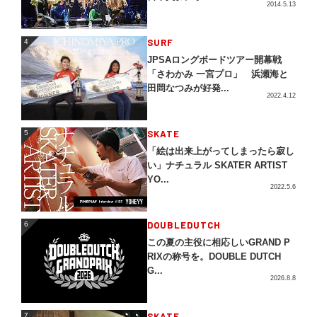
2014.5.13
4
SURF
4
JPSAロングボードツアー開幕戦
「さわかみ 一宮プロ」 浜瀬海と
田岡なつみが好発...
2022.4.12
5
SKATE
5
「絵は出来上がってしまったら寂し
い」ナチュラル SKATER ARTIST
YO...
2022.5.6
DOUBLEDUTCH
6
6
この夏の主役に相応しいGRAND P
RIXの称号を。DOUBLE DUTCH
G...
2026.8.8
SKATE
7
7