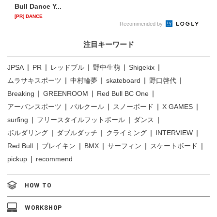
Bull Dance Y...
[PR] DANCE
Recommended by
注目キーワード
JPSA
PR
レッドブル
野中生萌
Shigekix
ムラサキスポーツ
中村輪夢
skateboard
野口啓代
Breaking
GREENROOM
Red Bull BC One
アーバンスポーツ
パルクール
スノーボード
X GAMES
surfing
フリースタイルフットボール
ダンス
ボルダリング
ダブルダッチ
クライミング
INTERVIEW
Red Bull
ブレイキン
BMX
サーフィン
スケートボード
pickup
recommend
HOW TO
WORKSHOP