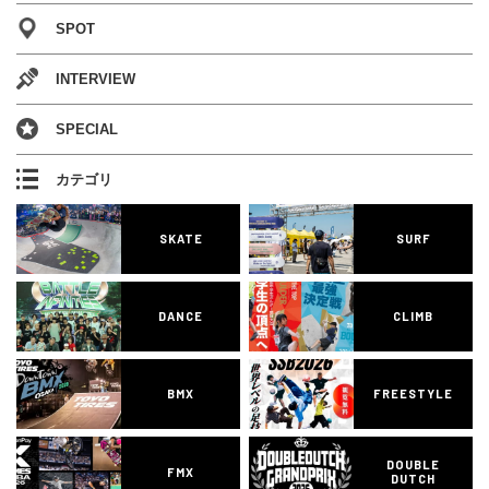
SPOT
INTERVIEW
SPECIAL
カテゴリ
SKATE
SURF
DANCE
CLIMB
BMX
FREESTYLE
DOUBLE
FMX
DUTCH