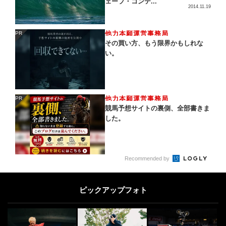
ェーブ・コンテ...
2014.11.19
他力本願運営事務局
PR
PR
その買い方、もう限界かもしれな
い。
他力本願運営事務局
PR
PR
競馬予想サイトの裏側、全部書きま
した。
Recommended by
ピックアップフォト