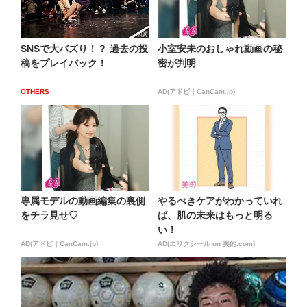
SNSで大バズり！？ 過去の投
小室安未のおしゃれ動画の秘
稿をプレイバック！
密が判明
OTHERS
AD(アドビ｜CanCam.jp)
専属モデルの動画編集の裏側
やるべきケアがわかっていれ
をチラ見せ♡
ば、肌の未来はもっと明る
い！
AD(アドビ｜CanCam.jp)
AD(エリクシール on 美的.com)