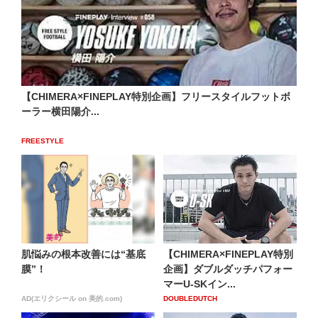
【CHIMERA×FINEPLAY特別企画】フリースタイルフットボ
ーラー横田陽介...
FREESTYLE
肌悩みの根本改善には“基底
【CHIMERA×FINEPLAY特別
膜”！
企画】ダブルダッチパフォー
マーU-SKイン...
AD(エリクシール on 美的.com)
DOUBLEDUTCH