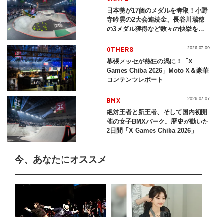
日本勢が17個のメダルを奪取！小野
寺吟雲の2大会連続金、長谷川瑞穂
の3メダル獲得など数々の快挙をプ
レイバック「X Games Chiba
2026」
OTHERS
2026.07.09
幕張メッセが熱狂の渦に！「X
Games Chiba 2026」Moto X＆豪華
コンテンツレポート
BMX
2026.07.07
絶対王者と新王者、そして国内初開
催の女子BMXパーク。歴史が動いた
2日間「X Games Chiba 2026」
今、あなたにオススメ