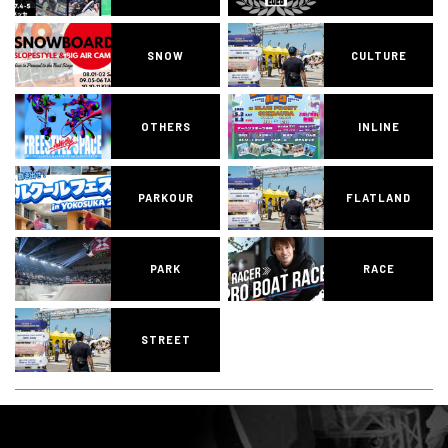
SNOW
CULTURE
OTHERS
INLINE
PARKOUR
FLATLAND
PARK
RACE
STREET