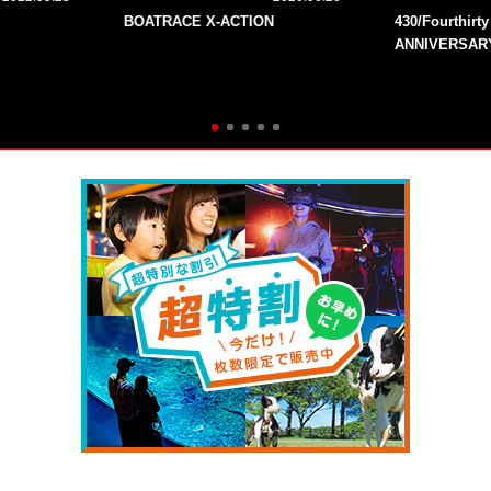
BOATRACE X-ACTION
430/Fourthirt
ANNIVERSAR