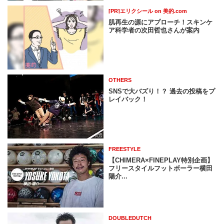
[PR]エリクシール on 美的.com
肌再生の源にアプローチ！スキンケ
ア科学者の次田哲也さんが案内
OTHERS
SNSで大バズり！？ 過去の投稿をプ
レイバック！
FREESTYLE
【CHIMERA×FINEPLAY特別企画】
フリースタイルフットボーラー横田
陽介...
DOUBLEDUTCH