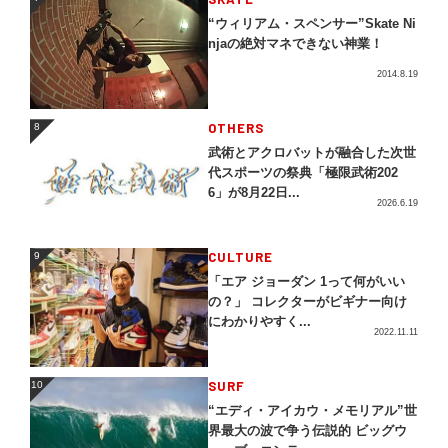
“ウィリアム・スペンサー”Skate Ni
njaの絶対マネできない神業！
2014.8.19
OTHERS
8
8
武術とアクロバットが融合した次世
代スポーツの祭典「極限武術202
6」が8月22日...
2026.6.19
CULTURE
9
9
「エア ジョーダン 1って何がいい
の？」 コレクターがビギナー向け
にわかりやすく...
2022.11.11
SURF
10
10
“エディ・アイカウ・メモリアル”世
界最大の波で争う伝説的 ビッグウ