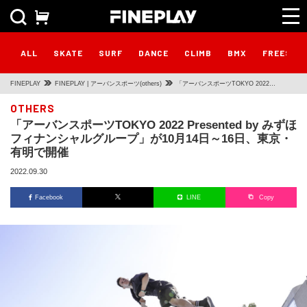
ALL
SKATE
SURF
DANCE
CLIMB
BMX
FREESTY
FINEPLAY
FINEPLAY | アーバンスポーツ(others)
「アーバンスポーツTOKYO 2022
Presented by みずほフィナンシャルグルー
OTHERS
「アーバンスポーツTOKYO 2022 Presented by みずほ
プ」が10月14日～16日、東京・有明で開催
フィナンシャルグループ」が10月14日～16日、東京・
有明で開催
2022.09.30
Facebook
LINE
Copy