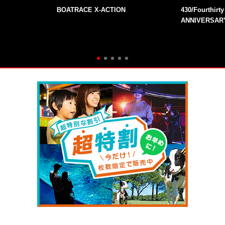
BOATRACE X-ACTION
430/Fourthirt
ANNIVERSAR