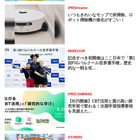
[PR]Dreame
いつもきれいなモップで床掃除。ロ
ボット掃除機の進化がすごい！
PARKOUR
記念すべき初開催はここ日本で「第1
回FIGパルクール世界選手権」歴史
的な一戦を収...
[PR]COMPASS
【8/25開催】CBT活用と質の高い探
究学習で変わる！次期学習指導要領
を見据えた...
OTHERS