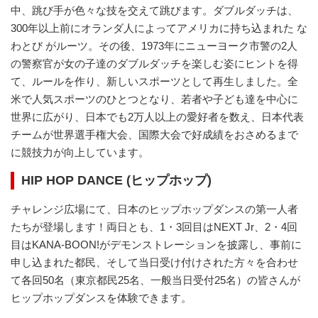
中、跳び手が色々な技を交えて跳びます。ダブルダッチは、
300年以上前にオランダ人によってアメリカに持ち込まれた な
わとび がルーツ。その後、1973年にニューヨーク市警の2人
の警察官が女の子達のダブルダッチを楽しむ姿にヒントを得
て、ルールを作り、新しいスポーツとして再生しました。全
米で人気スポーツのひとつとなり、若者や子ども達を中心に
世界に広がり、日本でも2万人以上の愛好者を数え、日本代表
チームが世界選手権大会、国際大会で好成績をおさめるまで
に競技力が向上しています。
HIP HOP DANCE (ヒップホップ)
チャレンジ広場にて、日本のヒップホップダンスの第一人者
たちが登場します！両日とも、1・3回目はNEXT Jr、2・4回
目はKANA-BOON!がデモンストレーションを披露し、事前に
申し込まれた都民、そして当日受け付けされた方々を合わせ
て各回50名（東京都民25名、一般当日受付25名）の皆さんが
ヒップホップダンスを体験できます。