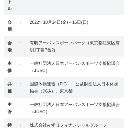
ト
ル
会
：
2022年10月14日(金)～16日(日)
期
会
：
有明アーバンスポーツパーク（東京都江東区有
場
明1丁目7番2)
主
：
一般社団法人日本アーバンスポーツ支援協議会
催
（JUSC）
共
：
国際体操連盟（FIG）、公益財団法人日本体操
催
協会（JGA）、東京都
主
：
一般社団法人日本アーバンスポーツ支援協議会
管
（JUSC）
特
：
株式会社みずほフィナンシャルグループ