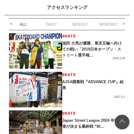
アクセスランキング
ALL
DAILY
WEEKLY
MONTHLY
1
SKATE
1
池田 大亮が優勝、東京五輪へ向け
ての戦い「2019日本オープン・ス
トリート選手権...
2019.2.25
2
SKATE
2
AJSA開幕戦『ADVANCE CUP』結
果
2017.5.1
3
SKATE
3
Japan Street League 2024 年間王
者が決まる最終戦 “BI...