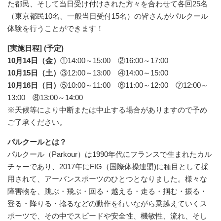
た都民、そして当日受け付けされた方々を合わせて各回25名
（東京都民10名、一般当日受付15名）の皆さんがパルクール
体験を行うことができます！
[実施日程] (予定)
10月14日（金）
①14:00～15:00 ②16:00～17:00
10月15日（土）
③12:00～13:00 ④14:00～15:00
10月16日（日）
⑤10:00～11:00 ⑥11:00～12:00 ⑦12:00～
13:00 ⑧13:00～14:00
※天候等により中断または中止する場合がありますので予め
ご了承ください。
パルクールとは？
パルクール（Parkour）は1990年代にフランスで生まれたカル
チャーであり、2017年にFIG（国際体操連盟)に種目として採
用されて、アーバンスポーツのひとつとなりました。様々な
障害物を、跳ぶ・飛ぶ・回る・越える・走る・掴む・振る・
登る・降りる・捻るなどの動作を行いながら乗越えていくス
ポーツで、その中でスピードや安全性、機敏性、流れ、そし