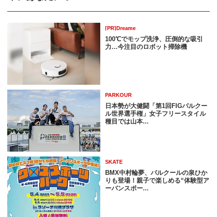
[PR]Dreame
100℃でモップ洗浄、圧倒的な吸引
力…今注目のロボット掃除機
PARKOUR
日本勢が大健闘「第1回FIGパルクー
ル世界選手権」女子フリースタイル
種目では山本...
SKATE
BMX中村輪夢、パルクールの泉ひか
りも登場！親子で楽しめる“体験型ア
ーバンスポー...