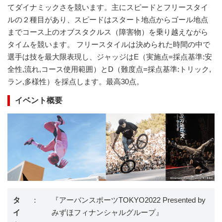
てダイナミックさを競います。主にスピードとフリースタイ
ルの２種目があり、スピードはスタート地点からゴール地点
までコース上のオブスタクルス（障害物）を乗り越えながら
タイムを競います。 フリースタイルは決められた時間の中で
選手は技を最大限表現し、ジャッジはE（実施点=採点基準:安
全性,流れ,コース使用範囲）とD（難度点=採点基準:トリック,
ラン,多様性）を採点します。最高30点。
イベント概要
タ
：
『アーバンスポーツTOKYO2022 Presented by
イ
みずほフィナンシャルグループ』