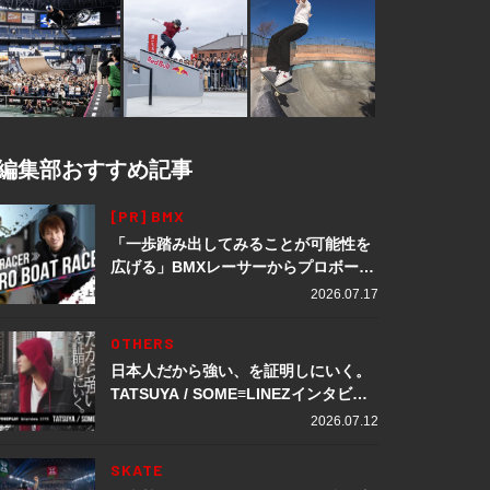
編集部おすすめ記事
[PR] BMX
「一歩踏み出してみることが可能性を
広げる」BMXレーサーからプロボート
レーサーへ転身。上田龍星が体現する
2026.07.17
挑戦の軌跡
OTHERS
日本人だから強い、を証明しにいく。
TATSUYA / SOME≡LINEZインタビュ
ー
2026.07.12
SKATE