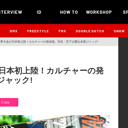
NTERVIEW
ID
HOW TO
WORKSHOP
S
B
BMX
FREESTYLE
FMX
DOUBLE DUTCH
SNOW
”世界大会が日本初上陸！カルチャーの発信地、渋谷・宮下公園を全面ジャック!
が日本初上陸！カルチャーの発
ジャック!
Copy