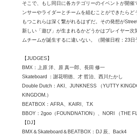
そこで、もし同日に各カテゴリーのイベントが開催
ンサーやライダーとチームを組むことができたらど
もつこれらは深く繋がれるはずだ。その発想がStreet 
新しい「遊び」が生まれるかどうかはプレイヤー次
ムチームが誕生するに違いない。（開催日程：23日
【JUDGES】
BMX：上原 洋、原 真一郎、長田 修一
Skateboard ：謝花明徳、才 哲治、西川たかし
Double Dutch：AKI、JUNKNESS （YUTTY KINGD
KINGDOM.）
BEATBOX：AFRA、KAIRI、T.K
BBOY：2goo（FOUNDNATION）、NORI （THE FLO
【DJ】
BMX＆Skateboard＆BEATBOX：DJ 辰、Back4