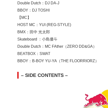
Double Dutch：DJ DA-J
BBOY：DJ TOSHI
【MC】
HOST MC：YUI (REG-STYLE)
BMX：田中 光太郎
Skateboard ：小島優斗
Double Dutch：MC FAther（ZERO DD&GA）
BEATBOX：SWAT
BBOY：B-BOY YU-YA（THE FLOORRIORZ）
– SIDE CONTENTS –