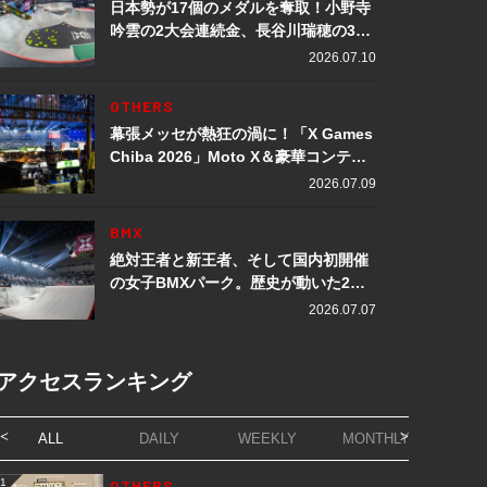
日本勢が17個のメダルを奪取！小野寺
吟雲の2大会連続金、長谷川瑞穂の3メ
ダル獲得など数々の快挙をプレイバッ
2026.07.10
ク「X Games Chiba 2026」
OTHERS
幕張メッセが熱狂の渦に！「X Games
Chiba 2026」Moto X＆豪華コンテン
ツレポート
2026.07.09
BMX
絶対王者と新王者、そして国内初開催
の女子BMXパーク。歴史が動いた2日
間「X Games Chiba 2026」
2026.07.07
アクセスランキング
ALL
DAILY
WEEKLY
MONTHLY
1
OTHERS
1