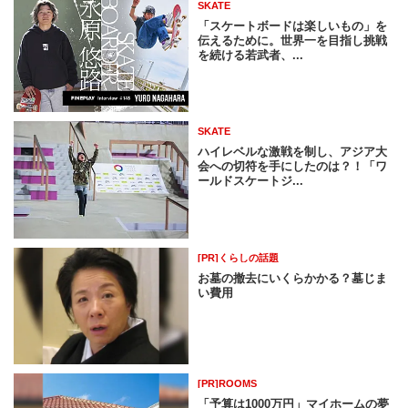
SKATE
「スケートボードは楽しいもの」を
伝えるために。世界一を目指し挑戦
を続ける若武者、...
SKATE
ハイレベルな激戦を制し、アジア大
会への切符を手にしたのは？！「ワ
ールドスケートジ...
[PR]くらしの話題
お墓の撤去にいくらかかる？墓じま
い費用
[PR]ROOMS
「予算は1000万円」マイホームの夢