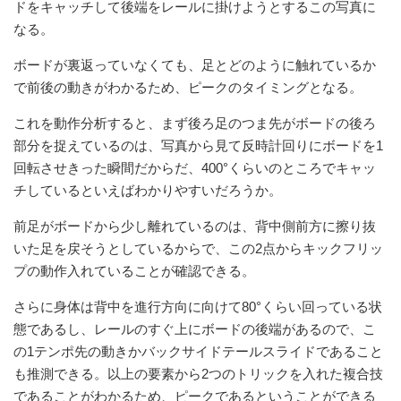
ドをキャッチして後端をレールに掛けようとするこの写真に
なる。
ボードが裏返っていなくても、足とどのように触れているか
で前後の動きがわかるため、ピークのタイミングとなる。
これを動作分析すると、まず後ろ足のつま先がボードの後ろ
部分を捉えているのは、写真から見て反時計回りにボードを1
回転させきった瞬間だからだ、400°くらいのところでキャッ
チしているといえばわかりやすいだろうか。
前足がボードから少し離れているのは、背中側前方に擦り抜
いた足を戻そうとしているからで、この2点からキックフリッ
プの動作入れていることが確認できる。
さらに身体は背中を進行方向に向けて80°くらい回っている状
態であるし、レールのすぐ上にボードの後端があるので、こ
の1テンポ先の動きかバックサイドテールスライドであること
も推測できる。以上の要素から2つのトリックを入れた複合技
であることがわかるため、ピークであるということができる