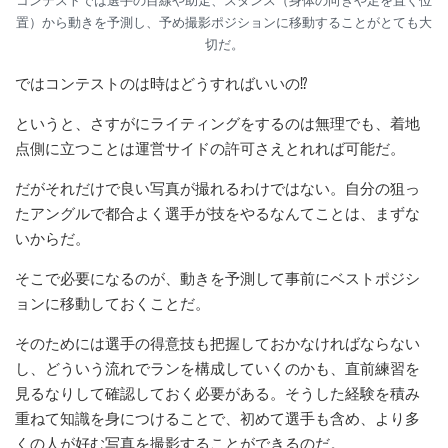
コンテストでは選手の目線や助走、スタンス（身体の向きや足を置く位
置）から動きを予測し、予め撮影ポジションに移動することがとても大
切だ。
ではコンテストのは時はどうすればいいの⁉︎
というと、さすがにライティングをするのは無理でも、着地
点側に立つことは運営サイドの許可さえとれれば可能だ。
だがそれだけで良い写真が撮れるわけではない。自分の狙っ
たアングルで都合よく選手が技をやるなんてことは、まずな
いからだ。
そこで必要になるのが、動きを予測して事前にベストポジシ
ョンに移動しておくことだ。
そのためには選手の得意技も把握しておかなければならない
し、どういう流れでランを構成していくのかも、直前練習を
見るなりして確認しておく必要がある。そうした経験を積み
重ねて知識を身につけることで、初めて選手も含め、より多
くの人が好む写真を撮影することができるのだ。