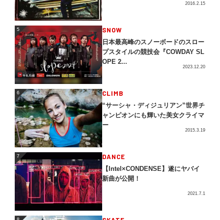
2016.2.15
5
SNOW
5
日本最高峰のスノーボードのスロー
プスタイルの競技会『COWDAY SL
OPE 2...
2023.12.20
CLIMB
6
6
“サーシャ・ディジュリアン”世界チ
ャンピオンにも輝いた美女クライマ
ー
2015.3.19
DANCE
7
7
【Intel×CONDENSE】遂にヤバイ
新曲が公開！
2021.7.1
8