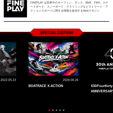
FINEPLAY は世界中のサーフィン、ダンス、BMX、FMX、スケ
ートボード、スノーボード、クライミングなどストリート・ア
クションスポーツに関する情報を提供するWebマガジン
SPECIAL EDITION
2022.05.23
2026.06.26
BOATRACE X-ACTION
430/Fourthirt
ANNIVERSAR