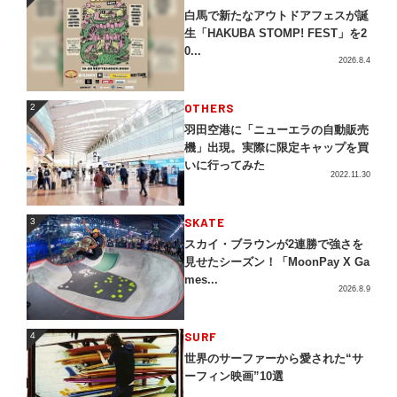
白馬で新たなアウトドアフェスが誕
生「HAKUBA STOMP! FEST」を2
0...
2026.8.4
2
OTHERS
2
羽田空港に「ニューエラの自動販売
機」出現。実際に限定キャップを買
いに行ってみた
2022.11.30
3
SKATE
3
スカイ・ブラウンが2連勝で強さを
見せたシーズン！「MoonPay X Ga
mes...
2026.8.9
4
SURF
4
世界のサーファーから愛された“サ
ーフィン映画”10選