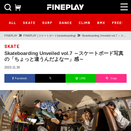
ALL
SKATE
SURF
DANCE
CLIMB
BMX
FREESTY
FINEPLAY
FINEPLAY | スケートボード(skateboarding)
Skateboarding Unveiled vol.7 ～スケ
ートボード写真の「ちょっと違うんだ
SKATE
Skateboarding Unveiled vol.7 ～スケートボード写真
よなー」感～
の「ちょっと違うんだよなー」感～
2023.11.30
Facebook
LINE
Copy