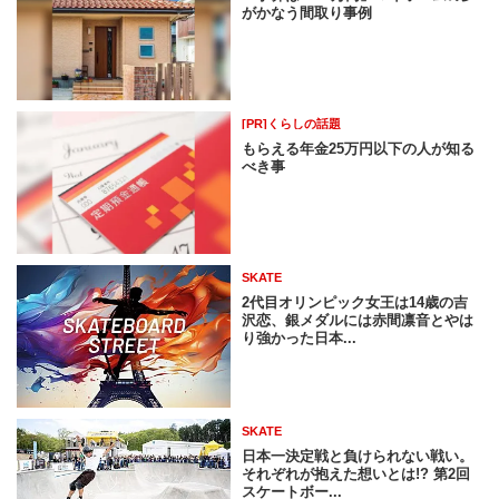
がかなう間取り事例
[PR]くらしの話題
もらえる年金25万円以下の人が知る
べき事
SKATE
2代目オリンピック女王は14歳の吉
沢恋、銀メダルには赤間凛音とやは
り強かった日本...
SKATE
日本一決定戦と負けられない戦い。
それぞれが抱えた想いとは!? 第2回
スケートボー...