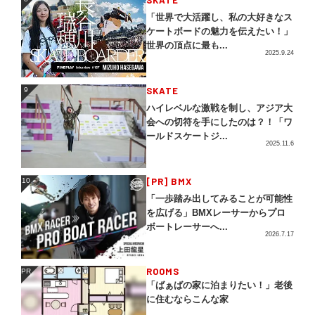
SKATE
8
「世界で大活躍し、私の大好きなス
ケートボードの魅力を伝えたい！」
世界の頂点に最も...
2025.9.24
SKATE
9
9
ハイレベルな激戦を制し、アジア大
会への切符を手にしたのは？！「ワ
ールドスケートジ...
2025.11.6
[PR] BMX
10
10
「一歩踏み出してみることが可能性
を広げる」BMXレーサーからプロ
ボートレーサーへ...
2026.7.17
ROOMS
PR
PR
「ばぁばの家に泊まりたい！」老後
に住むならこんな家