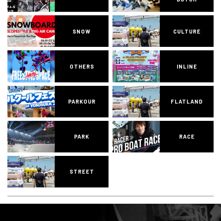
SNOW
CULTURE
OTHERS
INLINE
PARKOUR
FLATLAND
PARK
RACE
STREET