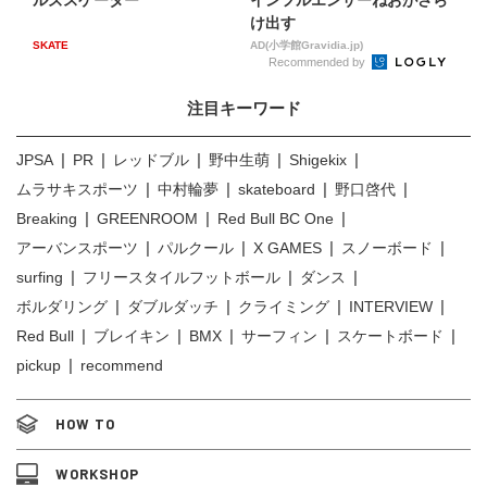
け出す
SKATE
AD(小学館Gravidia.jp)
Recommended by
注目キーワード
JPSA
PR
レッドブル
野中生萌
Shigekix
ムラサキスポーツ
中村輪夢
skateboard
野口啓代
Breaking
GREENROOM
Red Bull BC One
アーバンスポーツ
パルクール
X GAMES
スノーボード
surfing
フリースタイルフットボール
ダンス
ボルダリング
ダブルダッチ
クライミング
INTERVIEW
Red Bull
ブレイキン
BMX
サーフィン
スケートボード
pickup
recommend
HOW TO
WORKSHOP