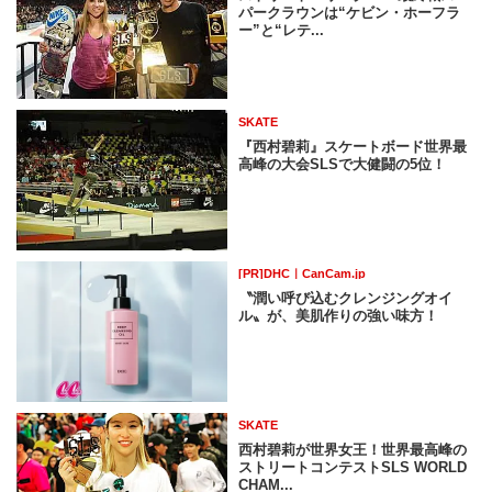
パークラウンは“ケビン・ホーフラ
ー”と“レテ...
SKATE
『西村碧莉』スケートボード世界最
高峰の大会SLSで大健闘の5位！
[PR]DHC｜CanCam.jp
〝潤い呼び込むクレンジングオイ
ル〟が、美肌作りの強い味方！
SKATE
西村碧莉が世界女王！世界最高峰の
ストリートコンテストSLS WORLD
CHAM...