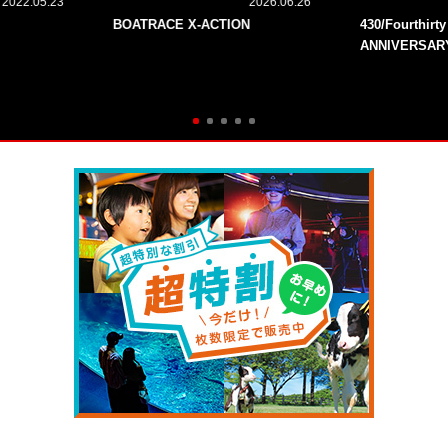
2022.05.23
2026.06.26
BOATRACE X-ACTION
430/Fourthirt
ANNIVERSAR