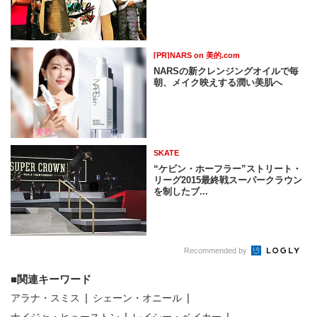
[PR]NARS on 美的.com
NARSの新クレンジングオイルで毎
朝、メイク映えする潤い美肌へ
SKATE
“ケビン・ホーフラー”ストリート・
リーグ2015最終戦スーパークラウン
を制したブ...
Recommended by
関連キーワード
アラナ・スミス
シェーン・オニール
ナイジャ・ヒューストン
レイシー・ベイカー