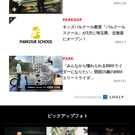
2016.2.15
4
PARKOUR
4
キッズパルクール教室「パルクール
スクール」が3月に埼玉県、北海道
にオープン！
2023.3.7
5
PARK
5
「みんなから憧れられるBMXライ
ダーになりたい」弱冠15歳のBMX
エリートライダ...
2023.3.17
OTHERS
6
6
Recommended by
渋谷・代々木公園にて日本最大級の
ドローンショーやアーバンスポーツ
ピックアップフォト
イベントを開催！...
2026.1.30