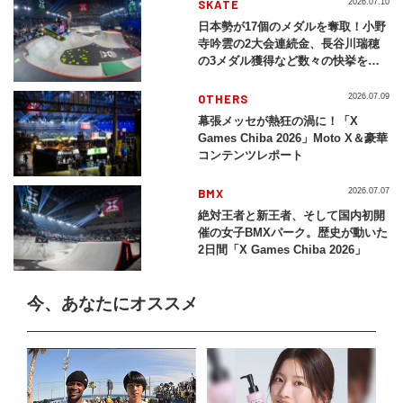
SKATE
2026.07.10
日本勢が17個のメダルを奪取！小野
寺吟雲の2大会連続金、長谷川瑞穂
の3メダル獲得など数々の快挙をプ
レイバック「X Games Chiba
2026」
OTHERS
2026.07.09
幕張メッセが熱狂の渦に！「X
Games Chiba 2026」Moto X＆豪華
コンテンツレポート
BMX
2026.07.07
絶対王者と新王者、そして国内初開
催の女子BMXパーク。歴史が動いた
2日間「X Games Chiba 2026」
今、あなたにオススメ