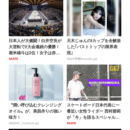
日本人が大健闘！白井空良が
天木じゅんのIカップを全解放
大逆転で2大会連続の優勝！
した｢バストトップの限界表
堀米雄斗は2位！女子は赤間
現｣
凛...
SKATE
AD(小学館Gravidia.jp)
〝潤い呼び込むクレンジング
スケートボード日本代表に一
オイル〟が、美肌作りの強い
番近い女性ライダー 西村碧莉
味方！
が「今」を語るスペシャル
イ...
AD(DHC｜CanCam.jp)
SKATE