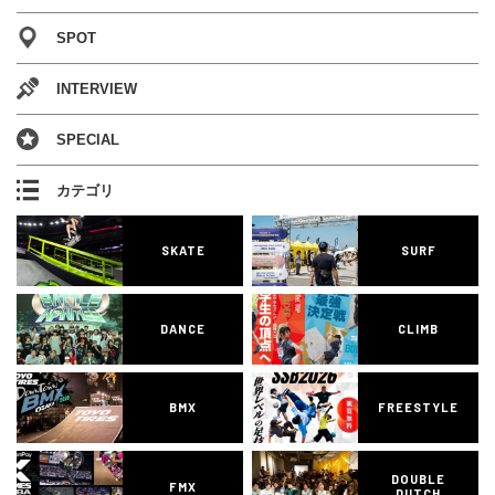
SPOT
INTERVIEW
SPECIAL
カテゴリ
SKATE
SURF
DANCE
CLIMB
BMX
FREESTYLE
DOUBLE
FMX
DUTCH