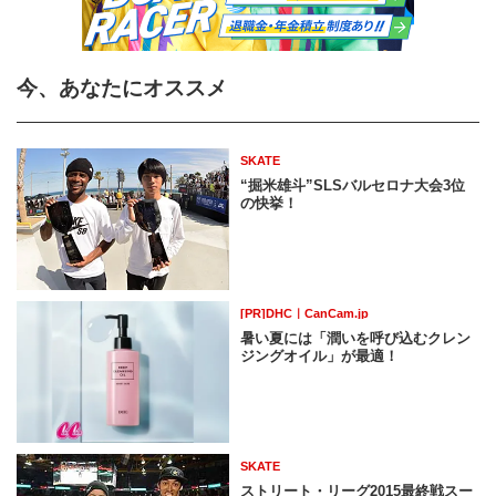
今、あなたにオススメ
SKATE
“掘米雄斗”SLSバルセロナ大会3位
の快挙！
[PR]DHC｜CanCam.jp
暑い夏には「潤いを呼び込むクレン
ジングオイル」が最適！
SKATE
ストリート・リーグ2015最終戦スー