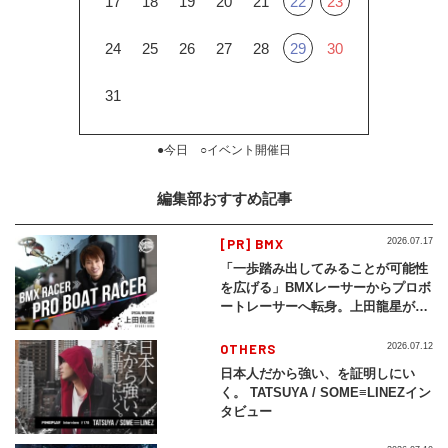
17
18
19
20
21
22
23
24
25
26
27
28
29
30
31
●今日 ○イベント開催日
編集部おすすめ記事
[PR] BMX
2026.07.17
「一歩踏み出してみることが可能性
を広げる」BMXレーサーからプロボ
ートレーサーへ転身。上田龍星が体
現する挑戦の軌跡
OTHERS
2026.07.12
日本人だから強い、を証明しにい
く。 TATSUYA / SOME≡LINEZイン
タビュー