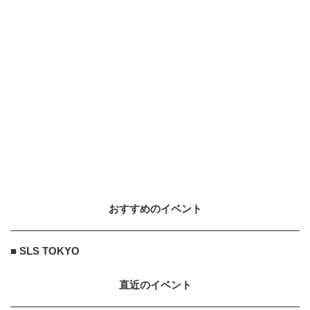
を描く2人のプロフェ...
2026.5.25
DHC｜CANCAM.JP
PR
PR
落とすケアで美肌に差が！〝潤い呼
び込むクレンジングオイル〟
DHC｜CANCAM.JP
PR
PR
落とすケアで美肌に差が！〝潤い呼
び込むクレンジングオイル〟
おすすめのイベント
■ SLS TOKYO
直近のイベント