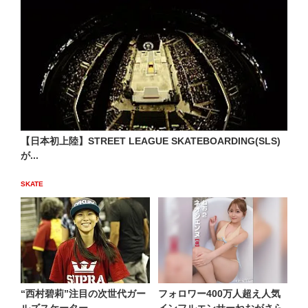
【日本初上陸】STREET LEAGUE SKATEBOARDING(SLS)
が...
SKATE
“西村碧莉”注目の次世代ガー
フォロワー400万人超え人気
ルズスケーター
インフルエンサーねおがさら