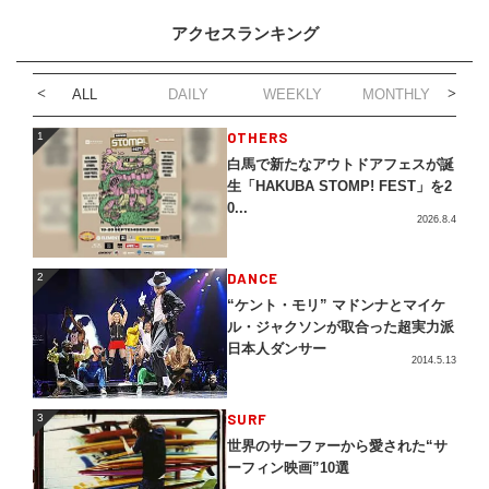
アクセスランキング
ALL
DAILY
WEEKLY
MONTHLY
1
OTHERS
1
白馬で新たなアウトドアフェスが誕
生「HAKUBA STOMP! FEST」を2
0...
2026.8.4
2
DANCE
2
“ケント・モリ” マドンナとマイケ
ル・ジャクソンが取合った超実力派
日本人ダンサー
2014.5.13
3
SURF
3
世界のサーファーから愛された“サ
ーフィン映画”10選