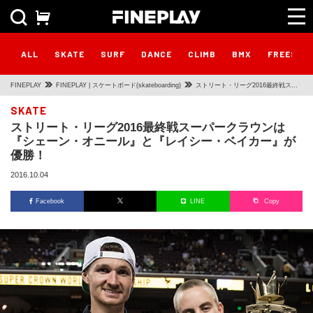
ALL
SKATE
SURF
DANCE
CLIMB
BMX
FREESTY
FINEPLAY
FINEPLAY | スケートボード(skateboarding)
ストリート・リーグ2016最終戦スー
パークラウンは『シェーン・オニー
SKATE
ストリート・リーグ2016最終戦スーパークラウンは
ル』と『レイシー・ベイカー』が優
『シェーン・オニール』と『レイシー・ベイカー』が
勝！
優勝！
2016.10.04
Facebook
LINE
Copy