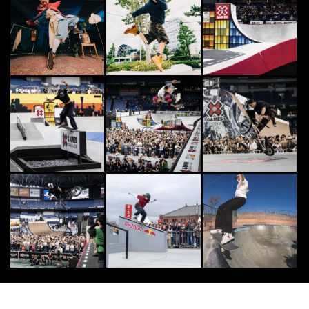
FREESTYLE
7
7
フリースタイルフットボールのトッ
ププレイヤー達が集結。「Eyes on
me 2...
2026.4.14
SKATE
8
8
“堀米雄斗”世界最高峰のコンテスト
を駆け抜ける次世代スケーター
2015.2.3
SURF
9
9
“アナスタシア・アシュリー”美女サ
ーファーの悩殺ウォームアップ！
2015.2.23
[PR] FREESTYLE
10
10
フリースタイルフットボールの
「今」を歴史に刻み、シーンの未来