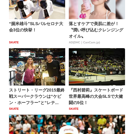
“掘米雄斗”SLSバルセロナ大
落とすケアで美肌に差が！
会3位の快挙！
〝潤い呼び込むクレンジング
オイル〟
SKATE
AD(DHC｜CanCam.jp)
ストリート・リーグ2015最終
『西村碧莉』スケートボード
戦スーパークラウンは“ケビ
世界最高峰の大会SLSで大健
ン・ホーフラー”と“レテ...
闘の5位！
SKATE
SKATE