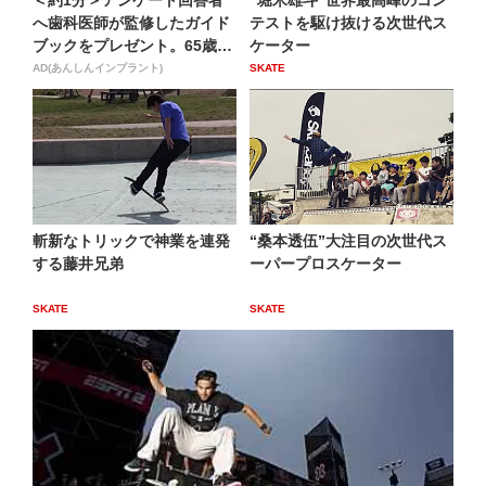
へ歯科医師が監修したガイド
テストを駆け抜ける次世代ス
ブックをプレゼント。65歳
ケーター
以...
AD(あんしんインプラント)
SKATE
斬新なトリックで神業を連発
“桑本透伍”大注目の次世代ス
する藤井兄弟
ーパープロスケーター
SKATE
SKATE