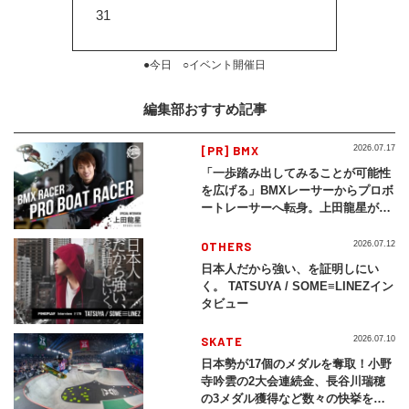
31
●今日 ○イベント開催日
編集部おすすめ記事
[PR] BMX
2026.07.17
「一歩踏み出してみることが可能性
を広げる」BMXレーサーからプロボ
ートレーサーへ転身。上田龍星が体
現する挑戦の軌跡
OTHERS
2026.07.12
日本人だから強い、を証明しにい
く。 TATSUYA / SOME≡LINEZイン
タビュー
SKATE
2026.07.10
日本勢が17個のメダルを奪取！小野
寺吟雲の2大会連続金、長谷川瑞穂
の3メダル獲得など数々の快挙をプ