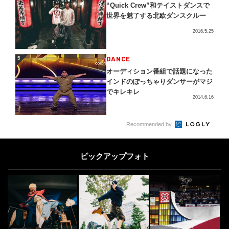
“Quick Crew”和テイストダンスで
世界を魅了する北欧ダンスクルー
2016.5.25
5
DANCE
5
オーディション番組で話題になった
インドのぽっちゃりダンサーがマジ
でキレキレ
2014.6.16
OTHERS
6
6
Recommended by
【独占インタビュー】プロサーファ
ー福島寿実子
ピックアップフォト
2016.11.4
SKATE
7
7
日本人選手勢が大躍動！「MoonPa
y X Games League 2026」...
2026.8.7