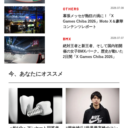
レイバック「X Games Chiba
2026」
OTHERS
2026.07.09
幕張メッセが熱狂の渦に！「X
Games Chiba 2026」Moto X＆豪華
コンテンツレポート
BMX
2026.07.07
絶対王者と新王者、そして国内初開
催の女子BMXパーク。歴史が動いた
2日間「X Games Chiba 2026」
今、あなたにオススメ
＜約1分＞アンケート回答者
“堀米雄斗”世界最高峰のコン