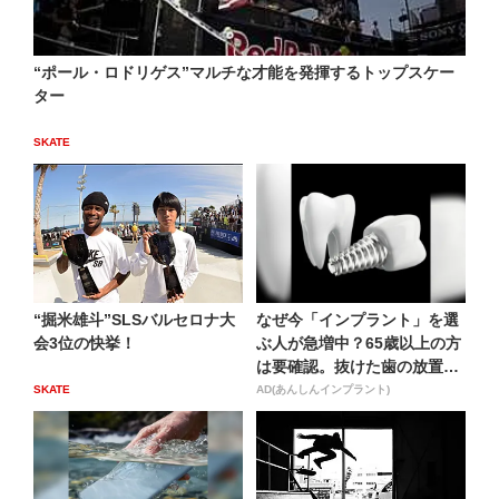
“ポール・ロドリゲス”マルチな才能を発揮するトップスケー
ター
SKATE
“掘米雄斗”SLSバルセロナ大
なぜ今「インプラント」を選
会3位の快挙！
ぶ人が急増中？65歳以上の方
は要確認。抜けた歯の放置
は...
SKATE
AD(あんしんインプラント)