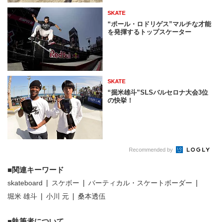
SKATE
“ポール・ロドリゲス”マルチな才能
を発揮するトップスケーター
SKATE
“掘米雄斗”SLSバルセロナ大会3位
の快挙！
Recommended by
関連キーワード
skateboard
スケボー
バーティカル・スケートボーダー
堀米 雄斗
小川 元
桑本透伍
執筆者について