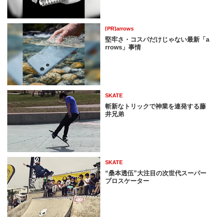
[PR]arrows
堅牢さ・コスパだけじゃない最新「a
rrows」事情
SKATE
斬新なトリックで神業を連発する藤
井兄弟
SKATE
“桑本透伍”大注目の次世代スーパー
プロスケーター