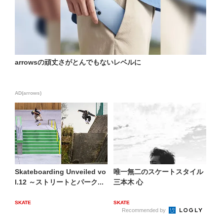
arrowsの頑丈さがとんでもないレベルに
AD(arrows)
Skateboarding Unveiled vo
唯一無二のスケートスタイル
l.12 ～ストリートとパーク...
三本木 心
SKATE
SKATE
Recommended by