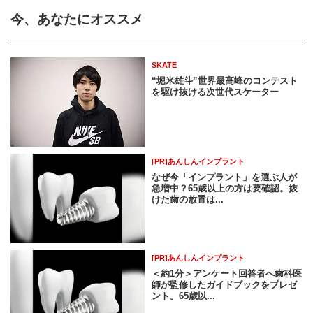
今、あなたにオススメ
SKATE
“堀米雄斗”世界最高峰のコンテスト
を駆け抜ける次世代スケーター
[PR]あんしんインプラント
なぜ今「インプラント」を選ぶ人が
急増中？65歳以上の方は要確認。抜
けた歯の放置は...
[PR]あんしんインプラント
＜約1分＞アンケート回答者へ歯科医
師が監修したガイドブックをプレゼ
ント。65歳以...