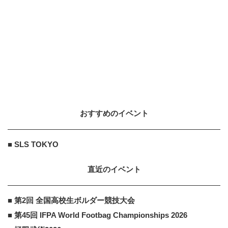
PR
なぜ今「インプラント」を選ぶ人が
急増中？65歳以上の方は要確認。抜
けた歯の放置は...
あんしんインプラント
PR
PR
65歳以上の方は要確認「インプラン
トは保険適用か？」あなたに沿った
治療法や費用を...
おすすめのイベント
■ SLS TOKYO
直近のイベント
■ 第2回 全国高校生ボルダー競技大会
■ 第45回 IFPA World Footbag Championships 2026