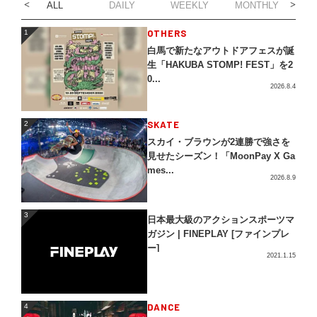
ALL
DAILY
WEEKLY
MONTHLY
1
OTHERS
1
白馬で新たなアウトドアフェスが誕
生「HAKUBA STOMP! FEST」を2
0...
2026.8.4
2
SKATE
2
スカイ・ブラウンが2連勝で強さを
見せたシーズン！「MoonPay X Ga
mes...
2026.8.9
3
3
日本最大級のアクションスポーツマ
ガジン | FINEPLAY [ファインプレ
ー]
2021.1.15
4
DANCE
4