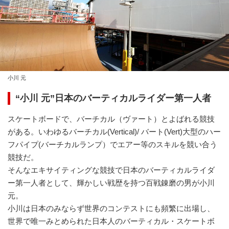
小川 元
“小川 元”日本のバーティカルライダー第一人者
スケートボードで、バーチカル（ヴァート）とよばれる競技
がある。いわゆるバーチカル(Vertical)/ バート(Vert)大型のハー
フパイプ(バーチカルランプ）でエアー等のスキルを競い合う
競技だ。
そんなエキサイティングな競技で日本のバーティカルライダ
ー第一人者として、輝かしい戦歴を持つ百戦錬磨の男が小川
元。
小川は日本のみならず世界のコンテストにも頻繁に出場し、
世界で唯一みとめられた日本人のバーティカル・スケートボ