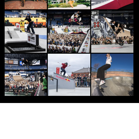
CLIMB
8
8
「クライミングがなくなると自分じ
ゃなくなる」小池はな
2020.11.19
[PR] DANCE
9
9
『BGIRL AMI×Xperia 特別インタ
ビュー』世界で活躍するAMIのダ
ン...
2020.8.4
CULTURE
10
10
海を愛する人たちのためのオーシャ
ンフェスティバル『OCEAN PEOP
LES ’...
2015.7.23
あんしんインプラント
PR