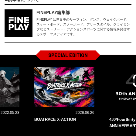
FINEPLAY編集部
FINEPLAY は世界中のサーフィン、ダンス、ウェイクボード、
スケートボード、スノーボード、フリースタイル、クライミン
グなどストリート・アクションスポーツに関する情報を発信す
るスポーツメディアです。
SPECIAL EDITION
2022.05.23
2026.06.26
BOATRACE X-ACTION
430/Fourthirt
ANNIVERSAR