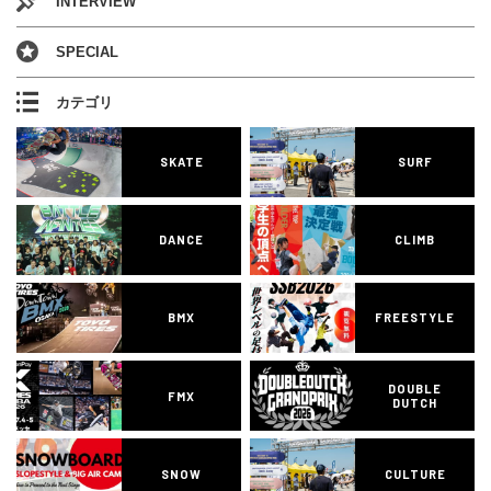
INTERVIEW
SPECIAL
カテゴリ
SKATE
SURF
DANCE
CLIMB
BMX
FREESTYLE
DOUBLE
FMX
DUTCH
SNOW
CULTURE