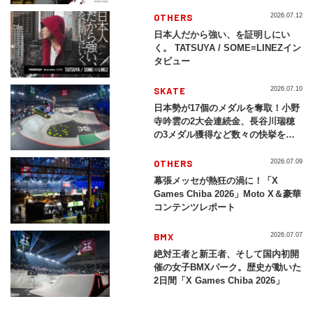
現する挑戦の軌跡
OTHERS
2026.07.12
日本人だから強い、を証明しにい
く。 TATSUYA / SOME≡LINEZイン
タビュー
SKATE
2026.07.10
日本勢が17個のメダルを奪取！小野
寺吟雲の2大会連続金、長谷川瑞穂
の3メダル獲得など数々の快挙をプ
レイバック「X Games Chiba
2026」
OTHERS
2026.07.09
幕張メッセが熱狂の渦に！「X
Games Chiba 2026」Moto X＆豪華
コンテンツレポート
BMX
2026.07.07
絶対王者と新王者、そして国内初開
催の女子BMXパーク。歴史が動いた
2日間「X Games Chiba 2026」