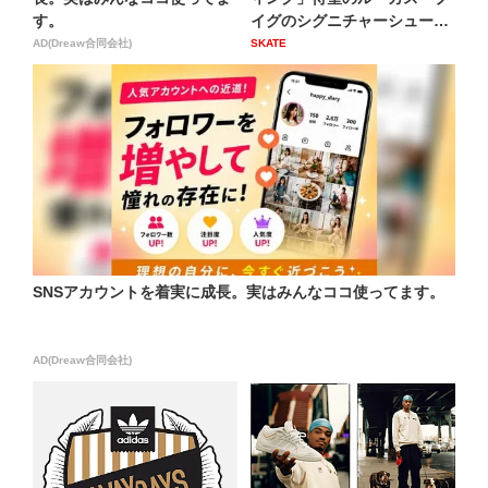
す。
イグのシグニチャーシュー
ズ...
AD(Dreaw合同会社)
SKATE
SNSアカウントを着実に成長。実はみんなココ使ってます。
AD(Dreaw合同会社)