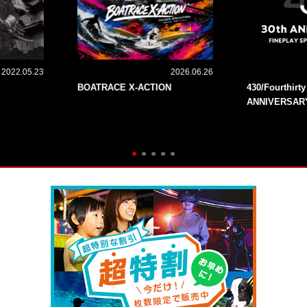
2022.05.23
2026.06.26
BOATRACE X-ACTION
430/Fourthirt
ANNIVERSAR