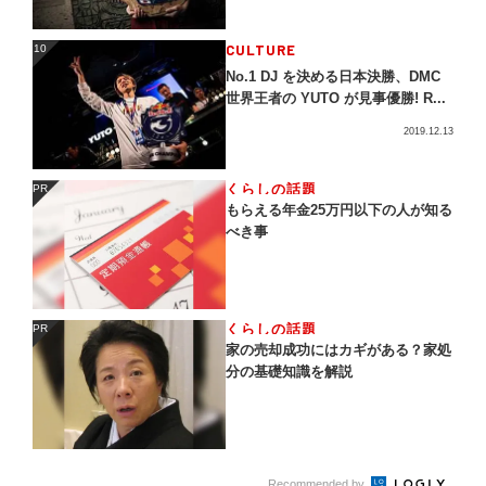
CULTURE
10
10
No.1 DJ を決める日本決勝、DMC
世界王者の YUTO が見事優勝! R...
2019.12.13
くらしの話題
PR
PR
もらえる年金25万円以下の人が知る
べき事
くらしの話題
PR
PR
家の売却成功にはカギがある？家処
分の基礎知識を解説
Recommended by