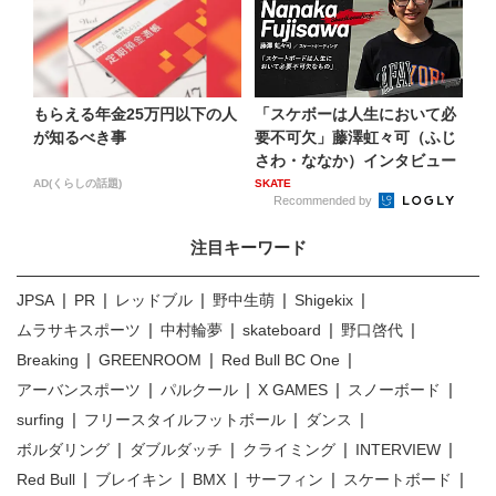
もらえる年金25万円以下の人
「スケボーは人生において必
が知るべき事
要不可欠」藤澤虹々可（ふじ
さわ・ななか）インタビュー
AD(くらしの話題)
SKATE
Recommended by
注目キーワード
JPSA
PR
レッドブル
野中生萌
Shigekix
ムラサキスポーツ
中村輪夢
skateboard
野口啓代
Breaking
GREENROOM
Red Bull BC One
アーバンスポーツ
パルクール
X GAMES
スノーボード
surfing
フリースタイルフットボール
ダンス
ボルダリング
ダブルダッチ
クライミング
INTERVIEW
Red Bull
ブレイキン
BMX
サーフィン
スケートボード