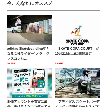
今、あなたにオススメ
adidas Skateboarding初と
「SKATE COPA COURT」が
なる女性ライダー“ノラ・ヴ
10月21日(土)に開催決定
ァスコンセ...
SKATE
SKATE
SNSアカウントを着実に成
「アディダス スケートボーデ
長。実はみんなココ使ってま
ィング」待望のルーカス・プ