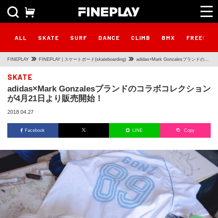
ALL
SKATE
SURF
DANCE
CLIMB
BMX
FREESTY
FINEPLAY
FINEPLAY | スケートボード(skateboarding)
adidas×Mark Gonzalesブランドのコ
ラボコレクションが4月21日より販売
SKATE
adidas×Mark Gonzalesブランドのコラボコレクション
開始！
が4月21日より販売開始！
2018.04.27
Facebook
LINE
Copy