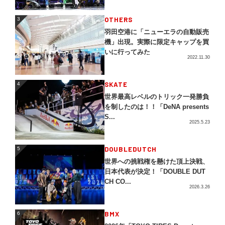
3
OTHERS
3
羽田空港に「ニューエラの自動販売
機」出現。実際に限定キャップを買
いに行ってみた
2022.11.30
4
SKATE
4
世界最高レベルのトリック一発勝負
を制したのは！！「DeNA presents
S...
2025.5.23
5
DOUBLEDUTCH
5
世界への挑戦権を懸けた頂上決戦、
日本代表が決定！「DOUBLE DUT
CH CO...
2026.3.26
BMX
6
6