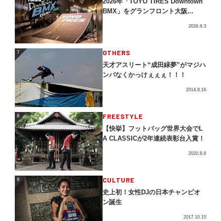
2026年「TOYO TIRES Downtown
BMX」をグランフロント大阪...
2026.8.3
OTHERS
7
7
天才アスリート“成田緑夢”がマジハ
ンパなくかっけぇぇぇ！！！
2014.8.16
FREESTYLE
8
8
【快挙】フットバッグ世界大会でL
A CLASSICが2年連続表彰台入賞！
2020.8.6
CULTURE
9
9
史上初！女性DJの日本チャンピオ
ン誕生
2017.10.15