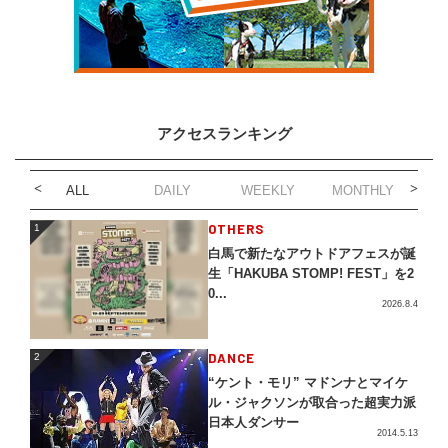
アクセスランキング
ALL
DAILY
WEEKLY
MONTHLY
1
OTHERS
1
白馬で新たなアウトドアフェスが誕
生「HAKUBA STOMP! FEST」を2
0...
2026.8.4
2
DANCE
2
“ケント・モリ” マドンナとマイケ
ル・ジャクソンが取合った超実力派
日本人ダンサー
2014.5.13