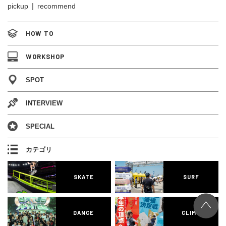
pickup
recommend
HOW TO
WORKSHOP
SPOT
INTERVIEW
SPECIAL
カテゴリ
SKATE
SURF
DANCE
CLIMB