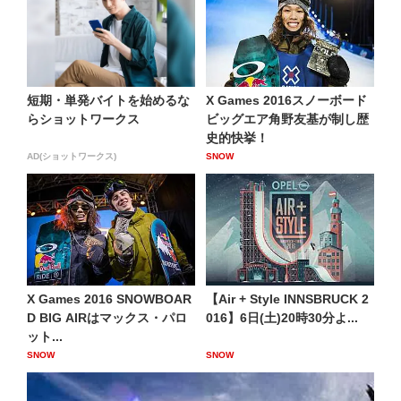
短期・単発バイトを始めるな
X Games 2016スノーボード
らショットワークス
ビッグエア角野友基が制し歴
史的快挙！
AD(ショットワークス)
SNOW
X Games 2016 SNOWBOAR
【Air + Style INNSBRUCK 2
D BIG AIRはマックス・パロ
016】6日(土)20時30分よ...
ット...
SNOW
SNOW