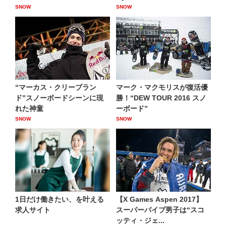
SNOW
SNOW
“マーカス・クリーブラン
マーク・マクモリスが復活優
ド”スノーボードシーンに現
勝！“DEW TOUR 2016 スノ
れた神童
ーボード”
SNOW
SNOW
1日だけ働きたい、を叶える
【X Games Aspen 2017】
求人サイト
スーパーパイプ男子は“スコ
ッティ・ジェ...