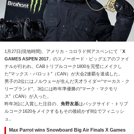
1月27日(現地時間)、アメリカ・コロラド州アスペンにて「
X
GAMES ASPEN 2017
」のスノーボード・ビッグエアのファイ
ナルが行われ、CABトリプルコーク1800を完璧にメイクし
た“マックス・パロット”（CAN）が大会2連覇を達成した。
男子の2位にはノルウェーが生んだ天才ライダー“マーカス・ク
リーブランド”、3位には昨年準優勝の“マーク・マクモリ
ス”（CAN）が入った。
昨年3位に入賞した注目の、
角野友基
はバックサイド・トリプ
ルコーク1620をメイクするもその後続かず8位でフィニッシ
ュ。
Max Parrot wins Snowboard Big Air Finals X Games