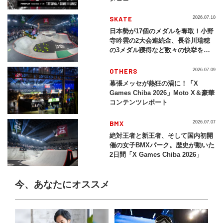
SKATE
2026.07.10
日本勢が17個のメダルを奪取！小野
寺吟雲の2大会連続金、長谷川瑞穂
の3メダル獲得など数々の快挙をプ
レイバック「X Games Chiba
2026」
OTHERS
2026.07.09
幕張メッセが熱狂の渦に！「X
Games Chiba 2026」Moto X＆豪華
コンテンツレポート
BMX
2026.07.07
絶対王者と新王者、そして国内初開
催の女子BMXパーク。歴史が動いた
2日間「X Games Chiba 2026」
今、あなたにオススメ