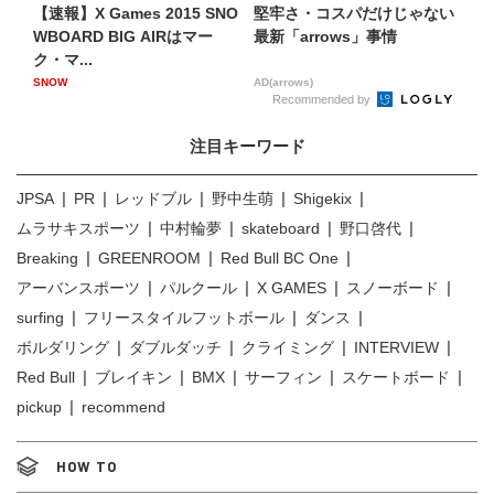
【速報】X Games 2015 SNO
堅牢さ・コスパだけじゃない
WBOARD BIG AIRはマー
最新「arrows」事情
ク・マ...
SNOW
AD(arrows)
Recommended by
注目キーワード
JPSA
PR
レッドブル
野中生萌
Shigekix
ムラサキスポーツ
中村輪夢
skateboard
野口啓代
Breaking
GREENROOM
Red Bull BC One
アーバンスポーツ
パルクール
X GAMES
スノーボード
surfing
フリースタイルフットボール
ダンス
ボルダリング
ダブルダッチ
クライミング
INTERVIEW
Red Bull
ブレイキン
BMX
サーフィン
スケートボード
pickup
recommend
HOW TO