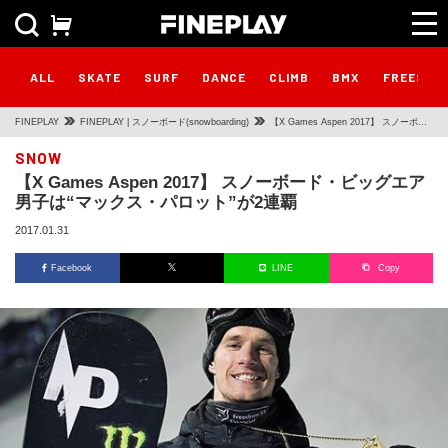
ALL
SKATE
SURF
DANCE
CLIMB
BMX
FREESTY
FINEPLAY
FINEPLAY | スノーボード(snowboarding)
【X Games Aspen 2017】 スノーボー
ド・ビッグエア男子は“マックス・パロ
SNOW
【X Games Aspen 2017】 スノーボード・ビッグエア
ット”が2連覇
男子は“マックス・パロット”が2連覇
2017.01.31
Facebook
LINE
Copy