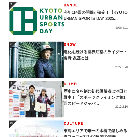
DANCE
7
7
今年は4回の開催が決定！【KYOTO
URBAN SPORTS DAY 2025...
2025.4.11
SNOW
8
8
進化を続ける世界屈指のライダー・
角野 友基とは
2022.1.28
CLIMB
9
9
歴史に名を刻む初代優勝者は池田と
野中！「スポーツクライミング第1
回スピードジャパ...
2019.2.10
CULTURE
10
10
東海エリアで唯一の水着で楽しめる
夏フェスが8月の2日間で開催