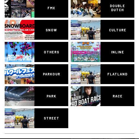
DOUBLE
FMX
DUTCH
SNOW
CULTURE
OTHERS
INLINE
PARKOUR
FLATLAND
PARK
RACE
STREET