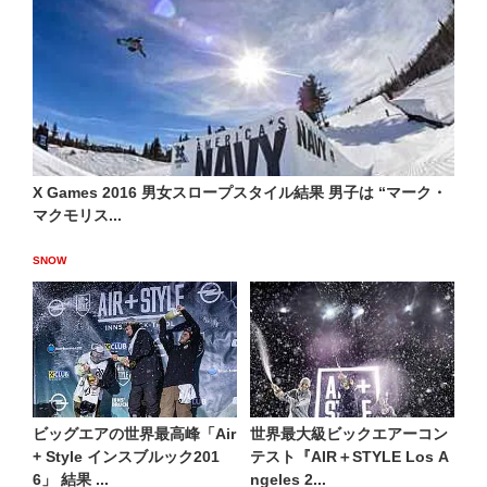
X Games 2016 男女スロープスタイル結果 男子は “マーク・
マクモリス...
SNOW
ビッグエアの世界最高峰「Air
世界最大級ビックエアーコン
+ Style インスブルック201
テスト『AIR＋STYLE Los A
6」 結果 ...
ngeles 2...