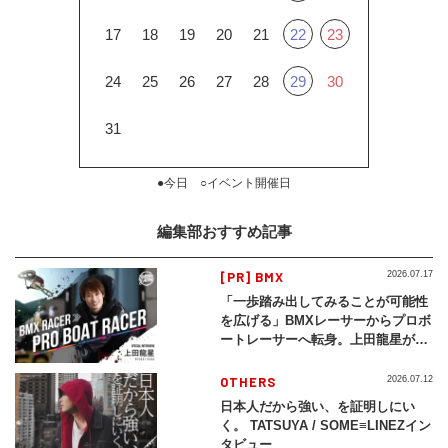
17
18
19
20
21
22
23
24
25
26
27
28
29
30
31
●今日 ○イベント開催日
編集部おすすめ記事
[PR] BMX
2026.07.17
「一歩踏み出してみることが可能性
を広げる」BMXレーサーからプロボ
ートレーサーへ転身。上田龍星が体
現する挑戦の軌跡
OTHERS
2026.07.12
日本人だから強い、を証明しにい
く。 TATSUYA / SOME≡LINEZイン
タビュー