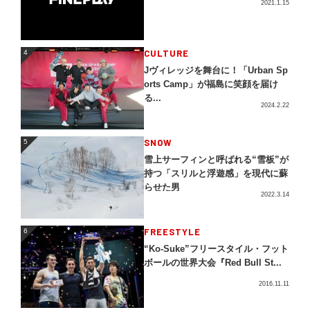
2021.1.15
4
CULTURE
4
Jヴィレッジを舞台に！「Urban Sp
orts Camp」が福島に笑顔を届け
る...
2024.2.22
5
SNOW
5
雪上サーフィンと呼ばれる“雪板”が
持つ「スリルと浮遊感」を現代に蘇
らせた男
2022.3.14
FREESTYLE
6
6
“Ko-Suke”フリースタイル・フット
ボールの世界大会『Red Bull St...
2016.11.11