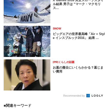
X Games 2016 男女スロープスタイ
ル結果 男子は “マーク・マクモリ
ス...
SNOW
ビッグエアの世界最高峰「Air + Styl
e インスブルック2016」 結果 ...
[PR]くらしの話題
お墓の撤去にいくらかかる？墓じま
い費用
Recommended by
関連キーワード