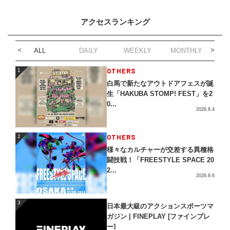
アクセスランキング
ALL
DAILY
WEEKLY
MONTHLY
1
OTHERS
1
白馬で新たなアウトドアフェスが誕
生「HAKUBA STOMP! FEST」を2
0...
2026.8.4
2
OTHERS
2
様々なカルチャーが交差する異種格
闘技戦！「FREESTYLE SPACE 20
2...
2026.8.6
3
3
日本最大級のアクションスポーツマ
ガジン | FINEPLAY [ファインプレ
ー]