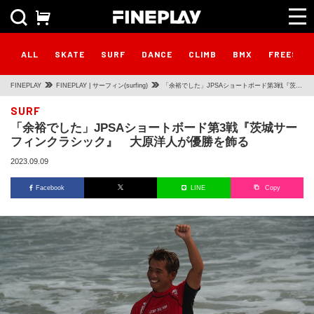
ALL
SKATE
SURF
DANCE
CLIMB
BMX
FREESTY
FINEPLAY
FINEPLAY | サーフィン(surfing)
「余裕でした」JPSAショートボード第3戦『茨城
サーフィンクラシック』 大原洋人が優勝を飾る
SURF
「余裕でした」JPSAショートボード第3戦『茨城サー
フィンクラシック』 大原洋人が優勝を飾る
2023.09.09
Facebook
LINE
Copy