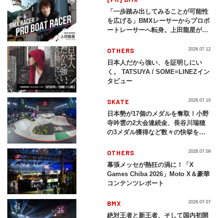
「一歩踏み出してみることが可能性
を広げる」BMXレーサーからプロボ
ートレーサーへ転身。上田龍星が体
現する挑戦の軌跡
OTHERS
2026.07.12
日本人だから強い、を証明しにい
く。 TATSUYA / SOME≡LINEZイン
タビュー
SKATE
2026.07.10
日本勢が17個のメダルを奪取！小野
寺吟雲の2大会連続金、長谷川瑞穂
の3メダル獲得など数々の快挙をプ
レイバック「X Games Chiba
2026」
OTHERS
2026.07.09
幕張メッセが熱狂の渦に！「X
Games Chiba 2026」Moto X＆豪華
コンテンツレポート
BMX
2026.07.07
絶対王者と新王者、そして国内初開