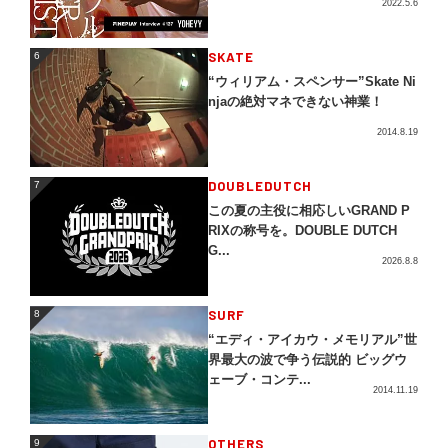
2022.5.6
SKATE
6
6
“ウィリアム・スペンサー”Skate Ni
njaの絶対マネできない神業！
2014.8.19
DOUBLEDUTCH
7
7
この夏の主役に相応しいGRAND P
RIXの称号を。DOUBLE DUTCH
G...
2026.8.8
SURF
8
8
“エディ・アイカウ・メモリアル”世
界最大の波で争う伝説的 ビッグウ
ェーブ・コンテ...
2014.11.19
OTHERS
9