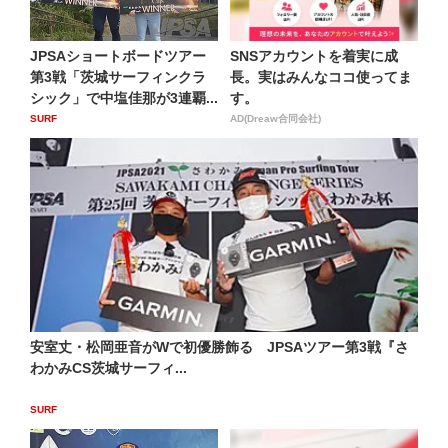
JPSAショートボードツアー
SNSアカウントを着実に成
第3戦「茨城サーフィンクラ
長。実はみんなココ使ってま
シック」で中塩佳那が3連覇...
す。
SURF
AD(Dreaw合同会社)
安室丈・松岡亜音がWで初優勝飾る JPSAツアー第3戦『さ
わかみCS茨城サーフィ...
SURF