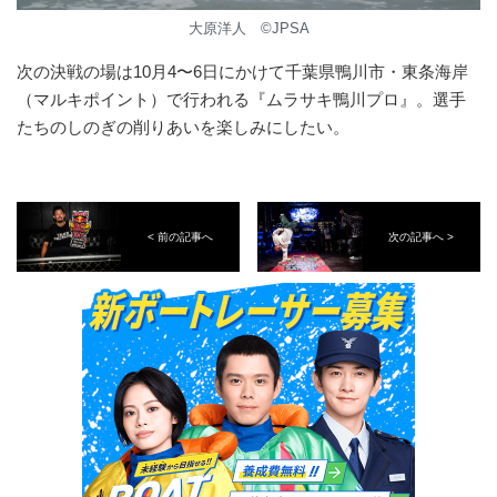
大原洋人 ©️JPSA
次の決戦の場は10月4〜6日にかけて千葉県鴨川市・東条海岸
（マルキポイント）で行われる『ムラサキ鴨川プロ』。選手
たちのしのぎの削りあいを楽しみにしたい。
< 前の記事へ
次の記事へ >