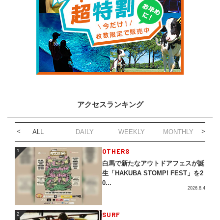
アクセスランキング
ALL
DAILY
WEEKLY
MONTHLY
1
OTHERS
1
白馬で新たなアウトドアフェスが誕
生「HAKUBA STOMP! FEST」を2
0...
2026.8.4
2
SURF
2