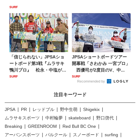
SURF
「信じられない」JPSAショ
JPSAショートボードツアー
ートボード第3戦『ムラサキ
開幕戦「さわかみ 一宮プロ」
鴨川プロ』 松永・中塩が
西優司が2度目のV、中...
優...
SURF
SURF
Recommended by
注目キーワード
JPSA
PR
レッドブル
野中生萌
Shigekix
ムラサキスポーツ
中村輪夢
skateboard
野口啓代
Breaking
GREENROOM
Red Bull BC One
アーバンスポーツ
パルクール
スノーボード
surfing