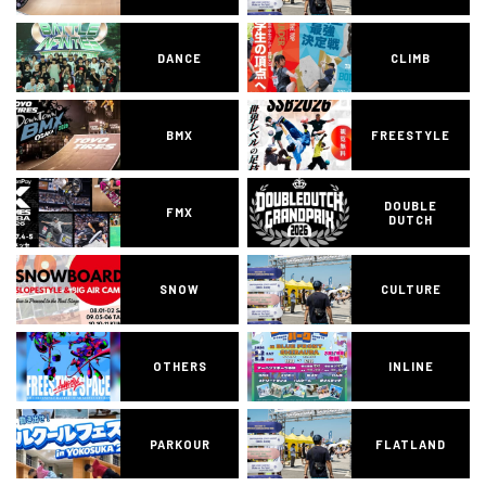
DANCE
CLIMB
BMX
FREESTYLE
DOUBLE
FMX
DUTCH
SNOW
CULTURE
OTHERS
INLINE
PARKOUR
FLATLAND