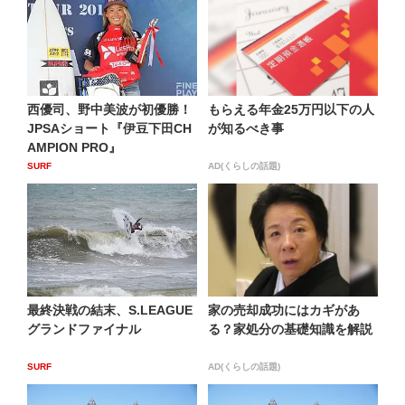
西優司、野中美波が初優勝！
もらえる年金25万円以下の人
JPSAショート『伊豆下田CH
が知るべき事
AMPION PRO』
SURF
AD(くらしの話題)
最終決戦の結末、S.LEAGUE
家の売却成功にはカギがあ
グランドファイナル
る？家処分の基礎知識を解説
SURF
AD(くらしの話題)