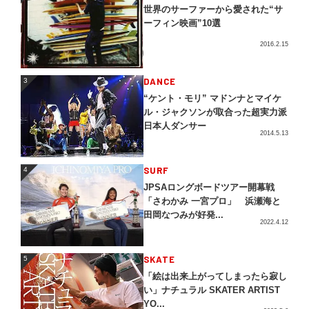
世界のサーファーから愛された“サ
ーフィン映画”10選
2016.2.15
3
DANCE
3
“ケント・モリ” マドンナとマイケ
ル・ジャクソンが取合った超実力派
日本人ダンサー
2014.5.13
4
SURF
4
JPSAロングボードツアー開幕戦
「さわかみ 一宮プロ」 浜瀬海と
田岡なつみが好発...
2022.4.12
5
SKATE
5
「絵は出来上がってしまったら寂し
い」ナチュラル SKATER ARTIST
YO...