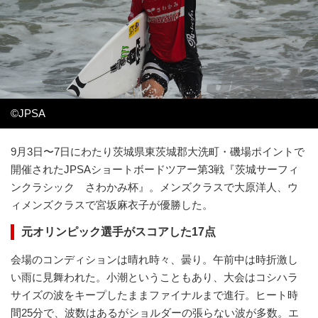
©️JPSA
9月3日〜7日にわたり茨城県東茨城郡大洗町・磯場ポイントで
開催されたJPSAショートボードツアー第3戦『茨城サーフィ
ンクラシック さわかみ杯』。メンズクラスで大原洋人、ウ
ィメンズクラスで宮坂麻衣子が優勝した。
元オリンピック選手がスコアした17点
会場のコンディションは晴れ時々、曇り。午前中は時折激し
い雨に見舞われた。小潮ということもあり、大会はコシハラ
サイズの波をキープしたままファイナルまで進行。ヒート時
間25分で、波数はあるがショルダーの張らない波が多数。エ