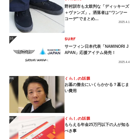
9
野村訓市も太鼓判な「ディッキーズ
＋ヴァンズ」。洒落者は“ワンツー
コーデ”でまとめ...
2025.4.1
SURF
10
10
サーフィン日本代表「NAMINORI J
APAN」応援アイテム発売！
2025.4.4
くらしの話題
PR
PR
お墓の撤去にいくらかかる？墓じま
い費用
くらしの話題
PR
PR
もらえる年金25万円以下の人が知る
べき事