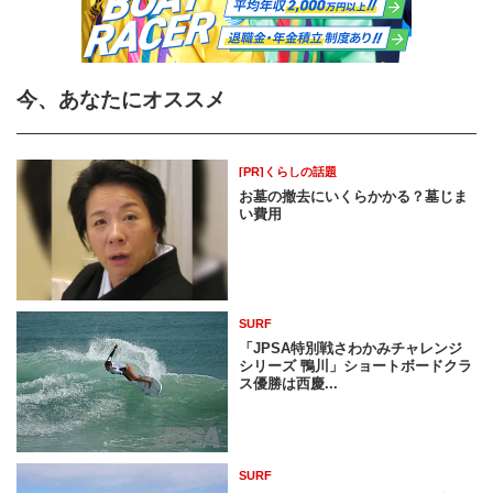
今、あなたにオススメ
[PR]くらしの話題
お墓の撤去にいくらかかる？墓じま
い費用
SURF
「JPSA特別戦さわかみチャレンジ
シリーズ 鴨川」ショートボードクラ
ス優勝は西慶...
SURF