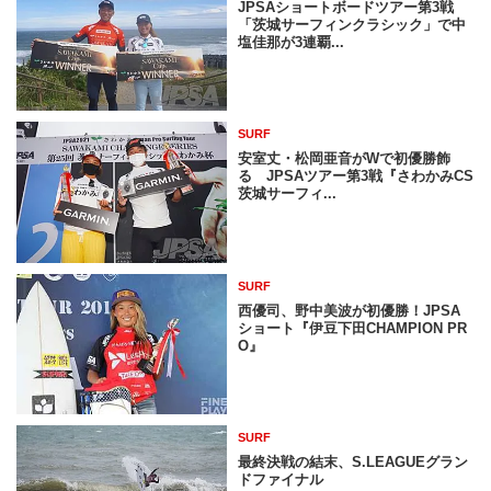
JPSAショートボードツアー第3戦
「茨城サーフィンクラシック」で中
塩佳那が3連覇...
SURF
安室丈・松岡亜音がWで初優勝飾
る JPSAツアー第3戦『さわかみCS
茨城サーフィ...
SURF
西優司、野中美波が初優勝！JPSA
ショート『伊豆下田CHAMPION PR
O』
SURF
最終決戦の結末、S.LEAGUEグラン
ドファイナル