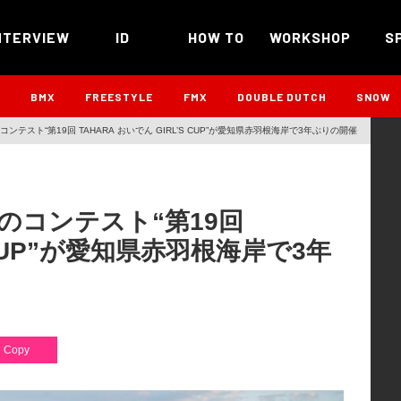
NTERVIEW
ID
HOW TO
WORKSHOP
S
B
BMX
FREESTYLE
FMX
DOUBLE DUTCH
SNOW
テスト“第19回 TAHARA おいでん GIRL’S CUP”が愛知県赤羽根海岸で3年ぶりの開催
のコンテスト“第19回
S CUP”が愛知県赤羽根海岸で3年
Copy