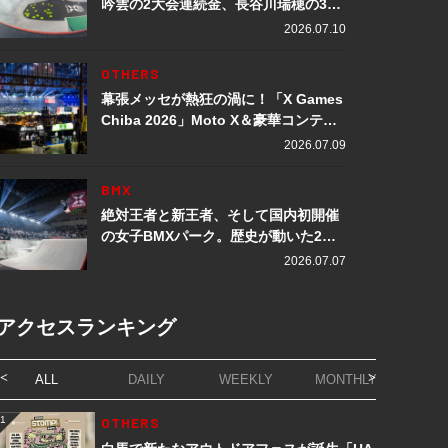
吟雲の2大会連続金、長谷川瑞穂の3メ
ダル獲得など数々の快挙をプレイバッ
2026.07.10
ク「X Games Chiba 2026」
OTHERS
幕張メッセが熱狂の渦に！「X Games
Chiba 2026」Moto X＆豪華コンテン
ツレポート
2026.07.09
BMX
絶対王者と新王者、そして国内初開催
の女子BMXパーク。歴史が動いた2日
間「X Games Chiba 2026」
2026.07.07
アクセスランキング
ALL
DAILY
WEEKLY
MONTHLY
1
OTHERS
1