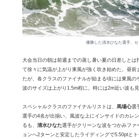
優勝した清水ひなた選手、セ
大会当日の朝は前週までの蒸し暑い夏の日差しとは
て徐々に気温が上がり東風が強く吹き始めた。昼前
たが、各クラスのファイナルが始まる頃には東風の
波のサイズは上がり1.5m程に。時には2m近い波も
スペシャルクラスのファイナルリストは、
馬場心
選
選手の4名が出揃い、風波な上にインサイドのカレ
るも、
清水ひなた
選手がクリーンな波をつかみファー
ョンへ2ターンと安定したライディングで5.50ptとトー