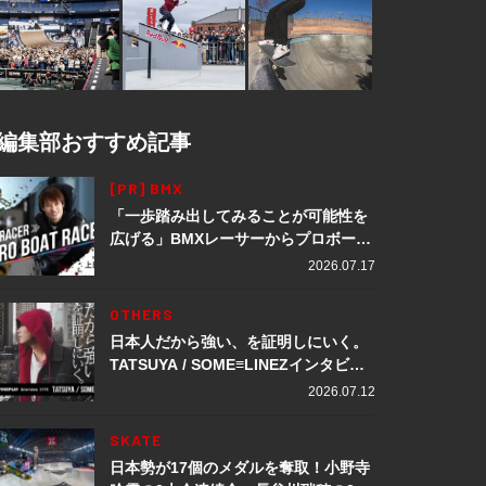
編集部おすすめ記事
[PR] BMX
「一歩踏み出してみることが可能性を
広げる」BMXレーサーからプロボート
レーサーへ転身。上田龍星が体現する
2026.07.17
挑戦の軌跡
OTHERS
日本人だから強い、を証明しにいく。
TATSUYA / SOME≡LINEZインタビュ
ー
2026.07.12
SKATE
日本勢が17個のメダルを奪取！小野寺