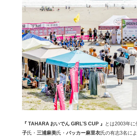
『 TAHARA おいでん GIRL’S CUP 』
とは2003
子
氏・
三浦麻美
氏・
バッカー麻里衣
氏の有志3名に