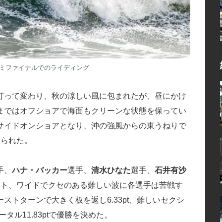
ミファイナルでのライディング
打って変わり、秋の涼しい風に包まれたが、昼にかけ
まではオフショアで海面もクリーンな状態を保ってい
サイドオンショアとなり、沖の強風からの東うねりで
見られた。
手、
ハナ・バッカー
選手、
清水ひなた
選手、
石井有沙
ント、ワイドでクセのある難しい波に各選手は苦戦す
ストターンで大きく板を返し6.33pt、難しいセクシ
タル11.83ptで優勝を決めた。