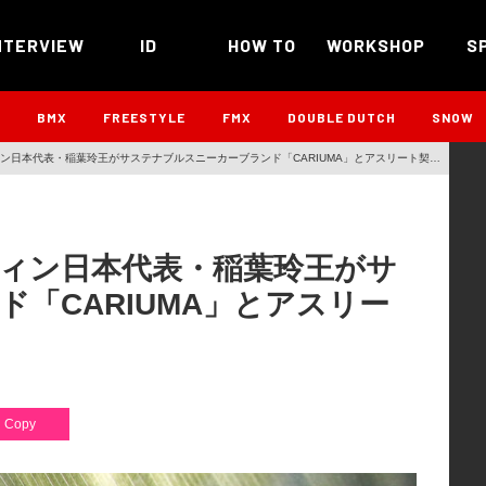
NTERVIEW
ID
HOW TO
WORKSHOP
S
B
BMX
FREESTYLE
FMX
DOUBLE DUTCH
SNOW
ン日本代表・稲葉玲王がサステナブルスニーカーブランド「CARIUMA」とアスリート契約
ィン日本代表・稲葉玲王がサ
「CARIUMA」とアスリー
Copy