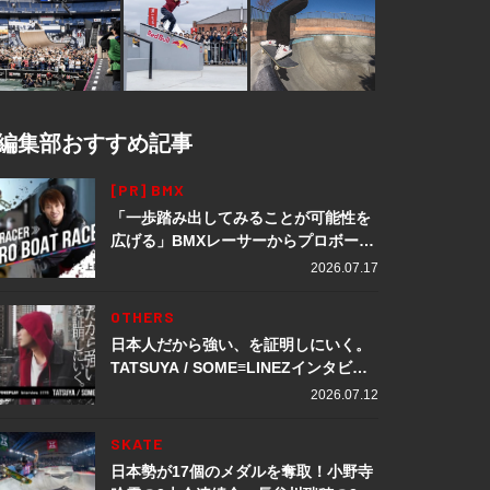
編集部おすすめ記事
[PR] BMX
「一歩踏み出してみることが可能性を
広げる」BMXレーサーからプロボート
レーサーへ転身。上田龍星が体現する
2026.07.17
挑戦の軌跡
OTHERS
日本人だから強い、を証明しにいく。
TATSUYA / SOME≡LINEZインタビュ
ー
2026.07.12
SKATE
日本勢が17個のメダルを奪取！小野寺