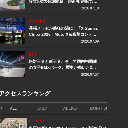
吟雲の2大会連続金、長谷川瑞穂の3メ
ダル獲得など数々の快挙をプレイバッ
2026.07.10
ク「X Games Chiba 2026」
OTHERS
幕張メッセが熱狂の渦に！「X Games
Chiba 2026」Moto X＆豪華コンテン
ツレポート
2026.07.09
BMX
絶対王者と新王者、そして国内初開催
の女子BMXパーク。歴史が動いた2日
間「X Games Chiba 2026」
2026.07.07
アクセスランキング
ALL
DAILY
WEEKLY
MONTHLY
1
OTHERS
1