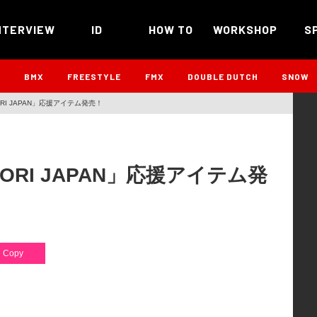
NTERVIEW
ID
HOW TO
WORKSHOP
S
B
BMX
FREESTYLE
FMX
DOUBLE DUTCH
SNOW
RI JAPAN」応援アイテム発売！
ORI JAPAN」応援アイテム発
Copy