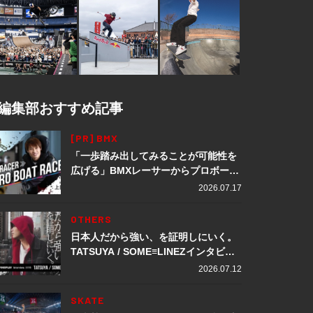
編集部おすすめ記事
[PR] BMX
「一歩踏み出してみることが可能性を
広げる」BMXレーサーからプロボート
レーサーへ転身。上田龍星が体現する
2026.07.17
挑戦の軌跡
OTHERS
日本人だから強い、を証明しにいく。
TATSUYA / SOME≡LINEZインタビュ
ー
2026.07.12
SKATE