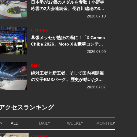
日本勢が17個のメダルを奪取！小野寺
吟雲の2大会連続金、長谷川瑞穂の3メ
ダル獲得など数々の快挙をプレイバッ
2026.07.10
ク「X Games Chiba 2026」
OTHERS
幕張メッセが熱狂の渦に！「X Games
Chiba 2026」Moto X＆豪華コンテン
ツレポート
2026.07.09
BMX
絶対王者と新王者、そして国内初開催
の女子BMXパーク。歴史が動いた2日
間「X Games Chiba 2026」
2026.07.07
アクセスランキング
ALL
DAILY
WEEKLY
MONTHLY
1
OTHERS
1