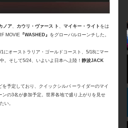
カノア
、
カウリ・ヴァース ト
、
マイキー・ライト
をは
 MOVIE
『WASHED』
をグローバルローンチした。
/1にオーストラリア・ゴールドコースト、5/18にマー
開催中。そして5/24、いよいよ日本へ上陸！
静波JACK
などを予定しており、クイックシルバ ーライダーのマイ
ーンの3名が参加予定。世界各地で盛り上がりを見せ
きたい。