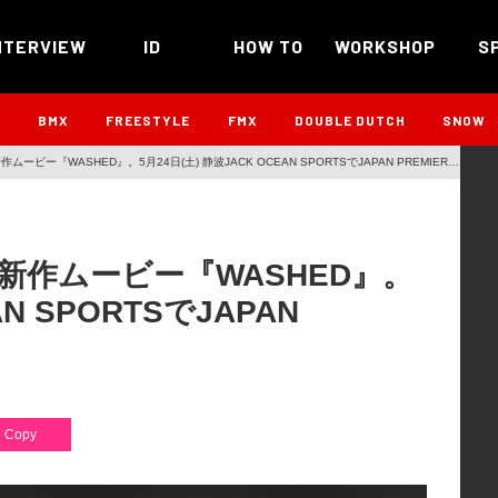
NTERVIEW
ID
HOW TO
WORKSHOP
S
B
BMX
FREESTYLE
FMX
DOUBLE DUTCH
SNOW
ムービー『WASHED』。5月24日(土) 静波JACK OCEAN SPORTSでJAPAN PREMIERE
る新作ムービー『WASHED』。
AN SPORTSでJAPAN
Copy