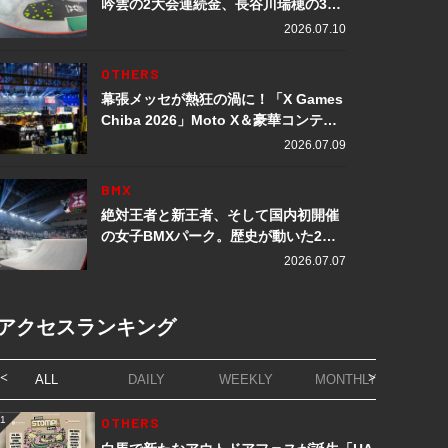
吟雲の2大会連続金、長谷川瑞穂の3メ
ダル獲得など数々の快挙をプレイバッ
2026.07.10
ク「X Games Chiba 2026」
OTHERS
幕張メッセが熱狂の渦に！「X Games
Chiba 2026」Moto X＆豪華コンテン
ツレポート
2026.07.09
BMX
絶対王者と新王者、そして国内初開催
の女子BMXパーク。歴史が動いた2日
間「X Games Chiba 2026」
2026.07.07
アクセスランキング
ALL
DAILY
WEEKLY
MONTHLY
1
OTHERS
1