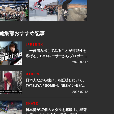
編集部おすすめ記事
[PR] BMX
「一歩踏み出してみることが可能性を
広げる」BMXレーサーからプロボート
レーサーへ転身。上田龍星が体現する
2026.07.17
挑戦の軌跡
OTHERS
日本人だから強い、を証明しにいく。
TATSUYA / SOME≡LINEZインタビュ
ー
2026.07.12
SKATE
日本勢が17個のメダルを奪取！小野寺