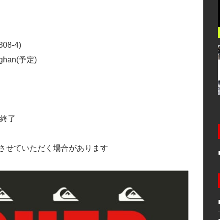
8-4)
ughan(予定)
第終了
更させていただく場合があります