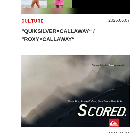
CULTURE
2026.06.07
”QUIKSILVER×CALLAWAY“ /
”ROXY×CALLAWAY“