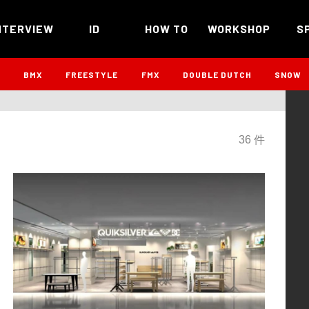
NTERVIEW
ID
HOW TO
WORKSHOP
S
B
BMX
FREESTYLE
FMX
DOUBLE DUTCH
SNOW
36 件