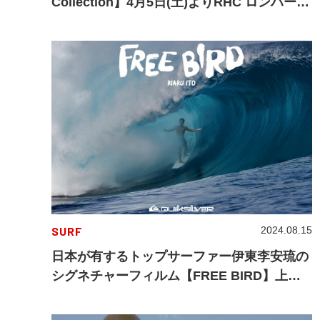
Collection】4月5日(土)よりRHC ロンハーマ
ン・ロンハーマン「R」各店にて発売！
SURF
2024.08.15
日本が有するトップサーファー伊東李安琉の
シグネチャーフィルム【FREE BIRD】上映
会アフターレポート