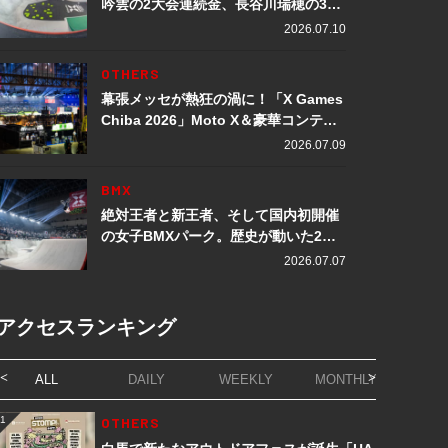
吟雲の2大会連続金、長谷川瑞穂の3メ
ダル獲得など数々の快挙をプレイバッ
2026.07.10
ク「X Games Chiba 2026」
OTHERS
幕張メッセが熱狂の渦に！「X Games
Chiba 2026」Moto X＆豪華コンテン
ツレポート
2026.07.09
BMX
絶対王者と新王者、そして国内初開催
の女子BMXパーク。歴史が動いた2日
間「X Games Chiba 2026」
2026.07.07
アクセスランキング
ALL
DAILY
WEEKLY
MONTHLY
1
OTHERS
1