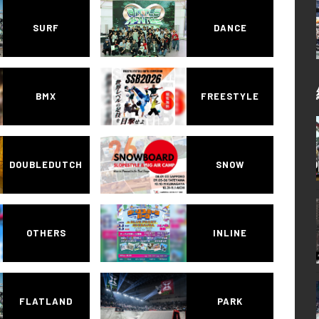
SURF
DANCE
BMX
FREESTYLE
DOUBLEDUTCH
SNOW
OTHERS
INLINE
FLATLAND
PARK