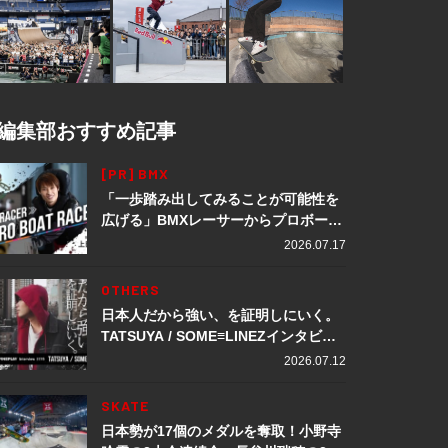
編集部おすすめ記事
[PR] BMX
「一歩踏み出してみることが可能性を
広げる」BMXレーサーからプロボート
レーサーへ転身。上田龍星が体現する
2026.07.17
挑戦の軌跡
OTHERS
日本人だから強い、を証明しにいく。
TATSUYA / SOME≡LINEZインタビュ
ー
2026.07.12
SKATE
日本勢が17個のメダルを奪取！小野寺