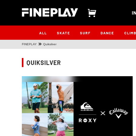
I
ALL
SKATE
SURF
DANCE
CLIM
FINEPLAY
Quiksilver
QUIKSILVER