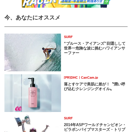
今、あなたにオススメ
SURF
“ブルース・アイアンズ”目隠しして
世界一危険な波に挑むハワイアンサ
ーファー
[PR]DHC｜CanCam.jp
落とすケアで美肌に差が！〝潤い呼
び込むクレンジングオイル〟
SURF
2014年ASPワールドチャンピオン・
ビラボンパイプマスターズ・トリプ