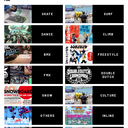
SKATE
SURF
DANCE
CLIMB
BMX
FREESTYLE
DOUBLE
FMX
DUTCH
SNOW
CULTURE
OTHERS
INLINE