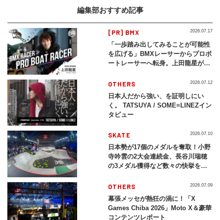
編集部おすすめ記事
[PR] BMX
2026.07.17
「一歩踏み出してみることが可能性
を広げる」BMXレーサーからプロボ
ートレーサーへ転身。上田龍星が体
現する挑戦の軌跡
OTHERS
2026.07.12
日本人だから強い、を証明しにい
く。 TATSUYA / SOME≡LINEZイン
タビュー
SKATE
2026.07.10
日本勢が17個のメダルを奪取！小野
寺吟雲の2大会連続金、長谷川瑞穂
の3メダル獲得など数々の快挙をプ
レイバック「X Games Chiba
2026」
OTHERS
2026.07.09
幕張メッセが熱狂の渦に！「X
Games Chiba 2026」Moto X＆豪華
コンテンツレポート