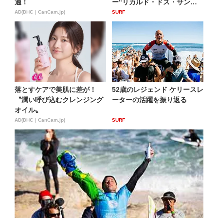
適！
ー“リカルド・ドス・サント
ス”が...
AD(DHC｜CanCam.jp)
SURF
落とすケアで美肌に差が！
52歳のレジェンド ケリースレ
〝潤い呼び込むクレンジング
ーターの活躍を振り返る
オイル〟
AD(DHC｜CanCam.jp)
SURF