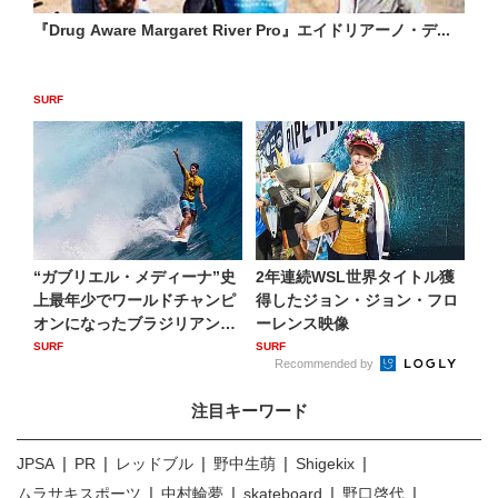
『Drug Aware Margaret River Pro』エイドリアーノ・デ...
SURF
“ガブリエル・メディーナ”史
2年連続WSL世界タイトル獲
上最年少でワールドチャンピ
得したジョン・ジョン・フロ
オンになったブラジリアン
ーレンス映像
サ...
SURF
SURF
Recommended by
注目キーワード
JPSA
PR
レッドブル
野中生萌
Shigekix
ムラサキスポーツ
中村輪夢
skateboard
野口啓代