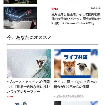
BMX
2026.07.07
絶対王者と新王者、そして国内初開
催の女子BMXパーク。歴史が動いた
2日間「X Games Chiba 2026」
今、あなたにオススメ
“ブルース・アイアンズ”目隠
ライフ共済ってなに？月々の
しして世界一危険な波に挑む
掛金が500円からの保障
ハワイアンサーファー
SURF
AD(愛知県共済生活協同組合)