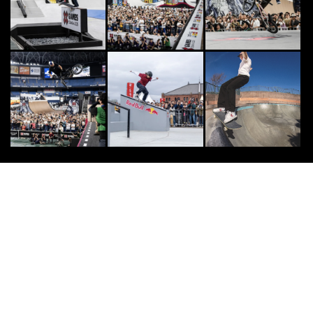
本大会 『ALL JAPAN HIPHOP D
A...
2026.3.11
SURF
8
8
カリフォルニアのサーファー愛用
「オールグッド」の日焼け止めがサ
ンゴ礁を救うワケ
2023.10.12
SNOW
9
9
史上最も影響力のあるスノーボーダ
ー「テリエ・ハーコンセン」が栂池
高原に登場！
2018.1.11
[PR] OTHERS
10
10
白馬観光開発が「白馬のオールシー
ズンマウンテンリゾート化 」に向
けた事業戦略を発...
2019.3.19