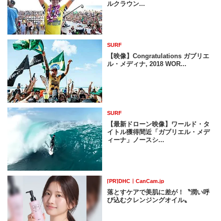
ルクラウン...
SURF
【映像】Congratulations ガブリエ
ル・メディナ, 2018 WOR...
SURF
【最新ドローン映像】ワールド・タ
イトル獲得間近「ガブリエル・メデ
ィーナ」ノースシ...
[PR]DHC｜CanCam.jp
落とすケアで美肌に差が！〝潤い呼
び込むクレンジングオイル〟