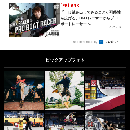
4
[PR] BMX
4
「一歩踏み出してみることが可能性
を広げる」BMXレーサーからプロ
ボートレーサーへ...
2026.7.17
5
Recommended by
5
日本最大級のアクションスポーツマ
ガジン | FINEPLAY [ファインプレ
ー]
2021.1.15
ピックアップフォト
PARKOUR
6
6
国内最大規模のパルクール施設MIS
SION PARKOUR PARK TOKYO...
2020.3.16
DANCE
7
7
世界最高峰のダンスコンテストの日