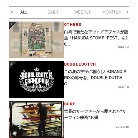
ALL
DAILY
WEEKLY
MONTHLY
1
OTHERS
1
白馬で新たなアウトドアフェスが誕
生「HAKUBA STOMP! FEST」を2
0...
2026.8.4
2
DOUBLEDUTCH
2
この夏の主役に相応しいGRAND P
RIXの称号を。DOUBLE DUTCH
G...
2026.8.8
3
SURF
3
世界のサーファーから愛された“サ
ーフィン映画”10選
2016.2.15