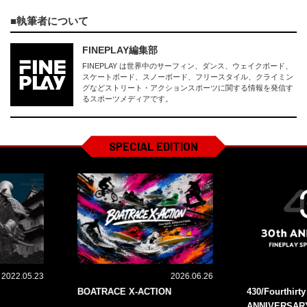
執筆者について
FINEPLAY編集部
FINEPLAY は世界中のサーフィン、ダンス、ウェイクボード、
スケートボード、スノーボード、フリースタイル、クライミン
グなどストリート・アクションスポーツに関する情報を発信す
るスポーツメディアです。
SPECIAL EDITION
2022.05.23
2026.06.26
BOATRACE X-ACTION
430/Fourthirt
ANNIVERSAR