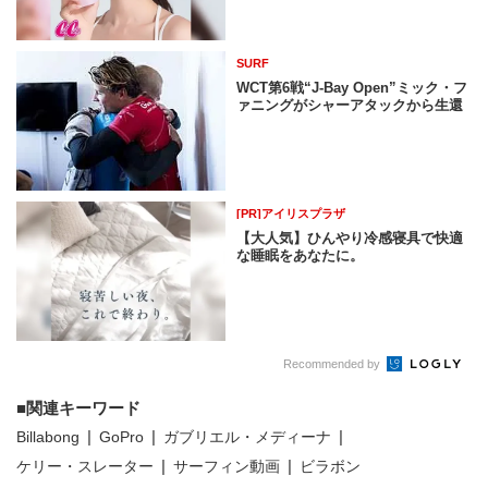
SURF
WCT第6戦“J-Bay Open”ミック・フ
ァニングがシャーアタックから生還
[PR]アイリスプラザ
【大人気】ひんやり冷感寝具で快適
な睡眠をあなたに。
Recommended by
関連キーワード
Billabong
GoPro
ガブリエル・メディーナ
ケリー・スレーター
サーフィン動画
ビラボン