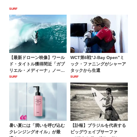
SURF
【最新ドローン映像】ワール
WCT第6戦“J-Bay Open”ミ
ド・タイトル獲得間近「ガブ
ック・ファニングがシャーア
リエル・メディーナ」ノース
タックから生還
シ...
SURF
SURF
暑い夏には「潤いを呼び込む
【訃報】ブラジルを代表する
クレンジングオイル」が最
ビッグウェイブサーファ