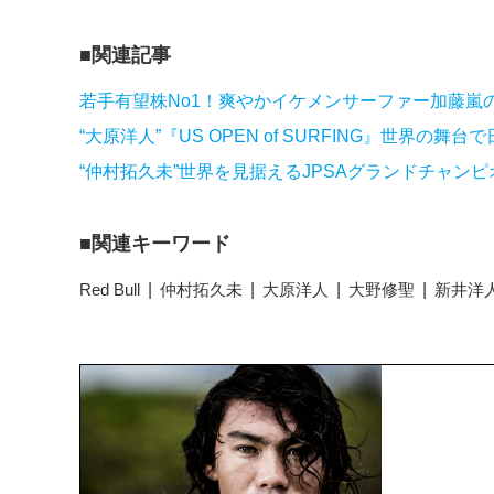
関連記事
若手有望株No1！爽やかイケメンサーファー加藤嵐
“大原洋人”『US OPEN of SURFING』世界
“仲村拓久未”世界を見据えるJPSAグランドチャンピ
関連キーワード
Red Bull
仲村拓久未
大原洋人
大野修聖
新井洋