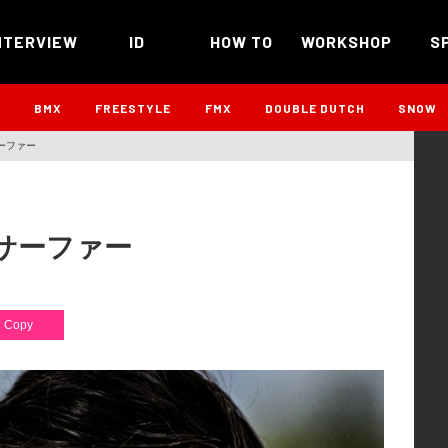
NTERVIEW
ID
HOW TO
WORKSHOP
S
B
BMX
FREESTYLE
FMX
DOUBLE DUTCH
SNOW
ーファー
サーファー
Copy