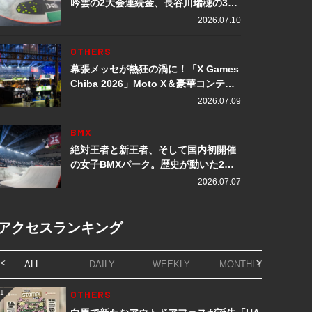
吟雲の2大会連続金、長谷川瑞穂の3メ
ダル獲得など数々の快挙をプレイバッ
2026.07.10
ク「X Games Chiba 2026」
OTHERS
幕張メッセが熱狂の渦に！「X Games
Chiba 2026」Moto X＆豪華コンテン
ツレポート
2026.07.09
BMX
絶対王者と新王者、そして国内初開催
の女子BMXパーク。歴史が動いた2日
間「X Games Chiba 2026」
2026.07.07
アクセスランキング
ALL
DAILY
WEEKLY
MONTHLY
1
OTHERS
1