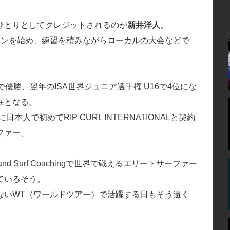
ひとりとしてクレジットされるのが
新井洋人
。
ィンを始め、練習を積みながらローカルの大会などで
優勝、翌年のISA世界ジュニア選手権 U16で4位にな
在となる。
人で初めてRIP CURL INTERNATIONALと契約
ファー。
ng and Surf Coachingで世界で戦えるエリートサーファー
ているそう。
ないWT（ワールドツアー）で活躍する日もそう遠く