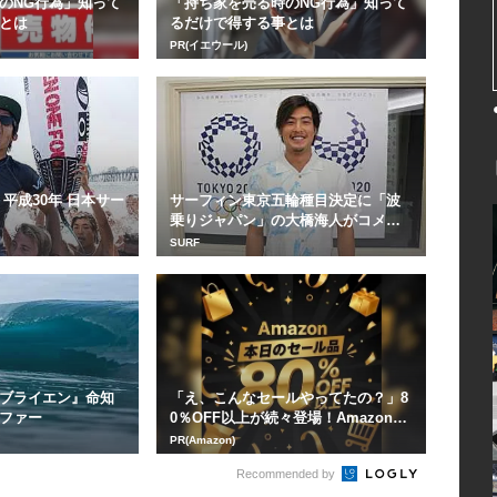
のNG行為」知って
「持ち家を売る時のNG行為」知って
とは
るだけで得する事とは
PR(イエウール)
fe 】平成30年 日本サー
サーフィン東京五輪種目決定に「波
乗りジャパン」の大橋海人がコメン
ト
SURF
ブライエン』命知
「え、こんなセールやってたの？」8
ファー
0％OFF以上が続々登場！Amazonの
本気が...
PR(Amazon)
Recommended by