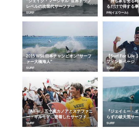
“ジェイク・マーシャル”世界トップ
「持ち家を売る時
レベルの次世代サーファー
るだけで得する事
SURF
PR(イエウール)
2015 WSL日本チャンピオン“サーフ
【Surf For Li
ァー大橋海人”
フィン新ページ
SURF
SURF
「All In」五十嵐カノアとステファニ
『ジェイミー・オ
ー・ギルモアに密着したサーフドキ
らずの破天荒サー
ュメンタ...
SURF
SURF