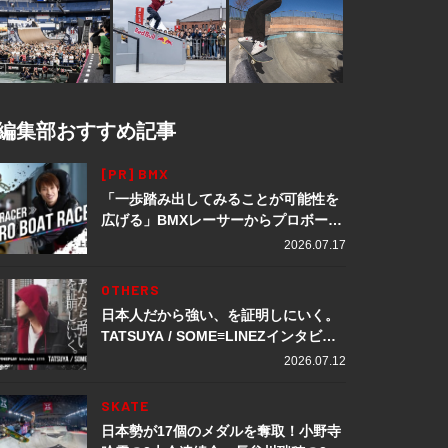
編集部おすすめ記事
[PR] BMX
「一歩踏み出してみることが可能性を
広げる」BMXレーサーからプロボート
レーサーへ転身。上田龍星が体現する
2026.07.17
挑戦の軌跡
OTHERS
日本人だから強い、を証明しにいく。
TATSUYA / SOME≡LINEZインタビュ
ー
2026.07.12
SKATE
日本勢が17個のメダルを奪取！小野寺