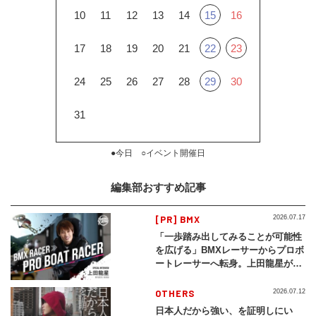
10
11
12
13
14
15
16
17
18
19
20
21
22
23
24
25
26
27
28
29
30
31
●今日 ○イベント開催日
編集部おすすめ記事
[PR] BMX
2026.07.17
「一歩踏み出してみることが可能性
を広げる」BMXレーサーからプロボ
ートレーサーへ転身。上田龍星が体
現する挑戦の軌跡
OTHERS
2026.07.12
日本人だから強い、を証明しにい