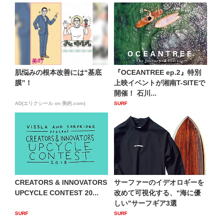
肌悩みの根本改善には“基底
『OCEANTREE ep.2』特別
膜”！
上映イベントが湘南T-SITEで
開催！ 石川...
AD(エリクシール on 美的.com)
SURF
CREATORS & INNOVATORS
サーファーのイデオロギーを
UPCYCLE CONTEST 20...
改めて可視化する、“海に優
しい”サーフギア3選
SURF
SURF