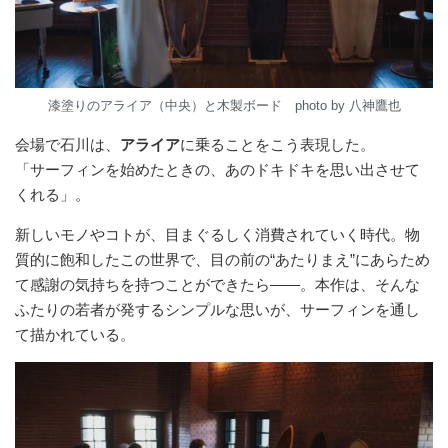
漆塗りのアライア（中央）と木製ボード photo by 八神鷹也
会場で石川は、
アライア
に乗ることをこう表現した。
「サーフィンを始めたときの、あのドキドキを思い出させて
くれる」。
新しいモノやコトが、目まぐるしく消費されていく時代。物
質的に飽和したこの世界で、目の前の“あたりまえ”にあらため
て感謝の気持ちを持つことができたら——。本作は、そんな
ふたりの若者が発するシンプルな思いが、サーフィンを通し
て描かれている。