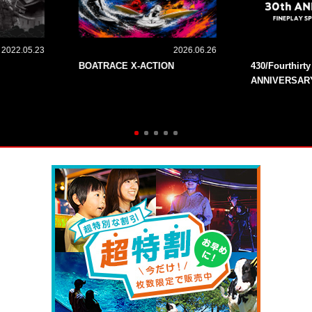
2022.05.23
2026.06.26
BOATRACE X-ACTION
430/Fourthirt
ANNIVERSAR