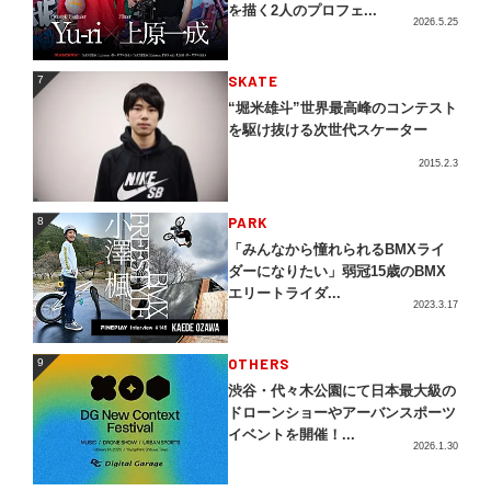
を描く2人のプロフェ...
2026.5.25
SKATE
7
7
“堀米雄斗”世界最高峰のコンテスト
を駆け抜ける次世代スケーター
2015.2.3
PARK
8
8
「みんなから憧れられるBMXライ
ダーになりたい」弱冠15歳のBMX
エリートライダ...
2023.3.17
OTHERS
9
9
渋谷・代々木公園にて日本最大級の
ドローンショーやアーバンスポーツ
イベントを開催！...
2026.1.30