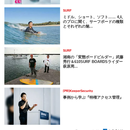
SURF
ミドル、ショート、ソフト…… 4人
のプロに聞く、サーフボードの種類
とそれぞれの魅...
SURF
湘南の「変態ボードビルダー」武藤
秀行＆610SURF BOARDSライダー
萩原周...
[PR]KeeperSecurity
事例から学ぶ『特権アクセス管理』