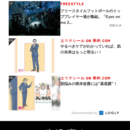
FREESTYLE
10
10
フリースタイルフットボールのトッ
ププレイヤー達が集結。「Eyes on
me 2...
2026.4.14
エリクシール ON 美的.COM
PR
PR
やるべきケアがわかっていれば、肌
の未来はもっと明るい！
エリクシール ON 美的.COM
PR
PR
肌悩みの根本改善には“基底膜”！
Recommended by