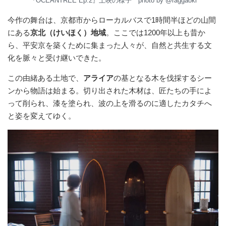
『OCEANTREE Ep.2』上映の様子 photo by @raggaoki
今作の舞台は、京都市からローカルバスで1時間半ほどの山間
にある
京北（けいほく）地域
。ここでは1200年以上も昔か
ら、平安京を築くために集まった人々が、自然と共生する文
化を脈々と受け継いできた。
この由緒ある土地で、
アライア
の基となる木を伐採するシー
ンから物語は始まる。切り出された木材は、匠たちの手によ
って削られ、漆を塗られ、波の上を滑るのに適したカタチへ
と姿を変えてゆく。