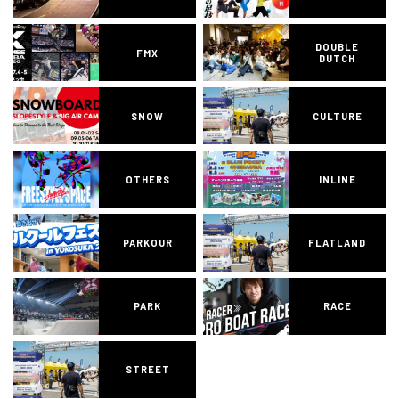
DOUBLE
FMX
DUTCH
SNOW
CULTURE
OTHERS
INLINE
PARKOUR
FLATLAND
PARK
RACE
STREET