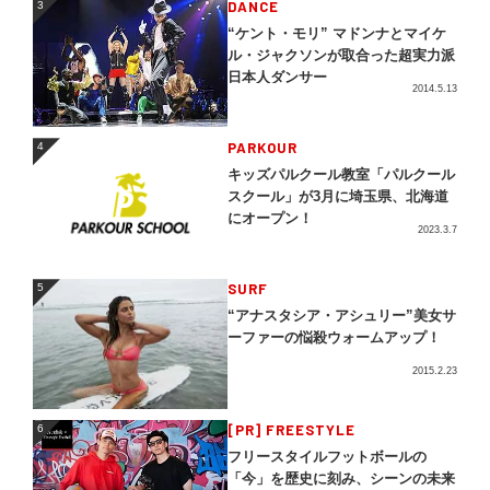
DANCE
3
“ケント・モリ” マドンナとマイケ
ル・ジャクソンが取合った超実力派
日本人ダンサー
2014.5.13
4
PARKOUR
4
キッズパルクール教室「パルクール
スクール」が3月に埼玉県、北海道
にオープン！
2023.3.7
5
SURF
5
“アナスタシア・アシュリー”美女サ
ーファーの悩殺ウォームアップ！
2015.2.23
[PR] FREESTYLE
6
6
フリースタイルフットボールの
「今」を歴史に刻み、シーンの未来