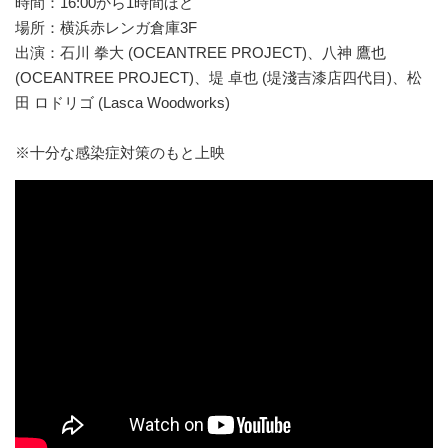
時間：16:00から1時間ほど
場所：横浜赤レンガ倉庫3F
出演：石川 拳大 (OCEANTREE PROJECT)、八神 鷹也
(OCEANTREE PROJECT)、堤 卓也 (堤淺吉漆店四代目)、松
田 ロドリゴ (Lasca Woodworks)
※十分な感染症対策のもと上映