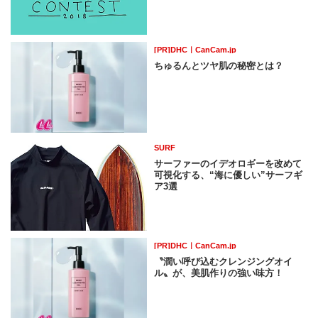
[PR]DHC｜CanCam.jp
ちゅるんとツヤ肌の秘密とは？
SURF
サーファーのイデオロギーを改めて
可視化する、“海に優しい”サーフギ
ア3選
[PR]DHC｜CanCam.jp
〝潤い呼び込むクレンジングオイ
ル〟が、美肌作りの強い味方！