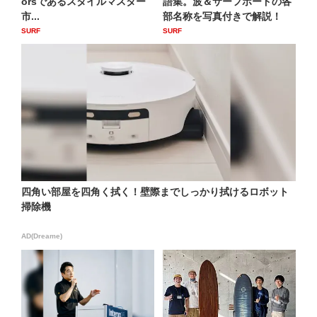
orsであるスタイルマスター
語集。波＆サーフボードの各
市...
部名称を写真付きで解説！
SURF
SURF
四角い部屋を四角く拭く！壁際までしっかり拭けるロボット
掃除機
AD(Dreame)