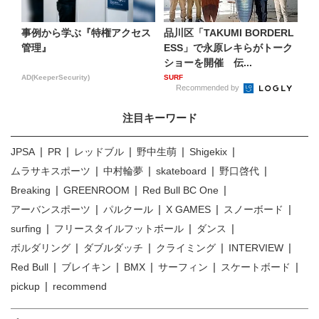
事例から学ぶ『特権アクセス
品川区「TAKUMI BORDERL
管理』
ESS」で永原レキらがトーク
ショーを開催 伝...
AD(KeeperSecurity)
SURF
Recommended by
注目キーワード
JPSA
PR
レッドブル
野中生萌
Shigekix
ムラサキスポーツ
中村輪夢
skateboard
野口啓代
Breaking
GREENROOM
Red Bull BC One
アーバンスポーツ
パルクール
X GAMES
スノーボード
surfing
フリースタイルフットボール
ダンス
ボルダリング
ダブルダッチ
クライミング
INTERVIEW
Red Bull
ブレイキン
BMX
サーフィン
スケートボード
pickup
recommend