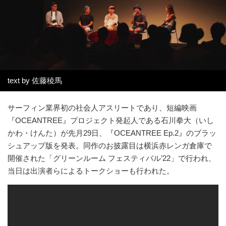
text by 佐藤稜馬
サーフィン業界初の社会人アスリートであり、短編映画
『OCEANTREE』プロジェクト発起人である石川拳大（いし
かわ・けんた）が先月29日、『OCEANTREE Ep.2』のブラッ
シュアップ版を発表。同作のお披露目は横浜赤レンガ倉庫で
開催された「グリーンルーム フェスティバル’22」で行われ、
当日は出演者らによるトークショーも行われた。