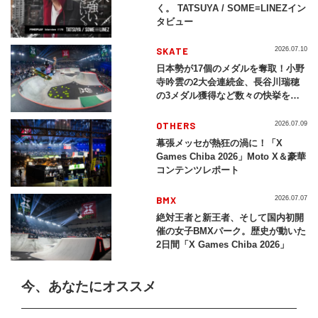
く。 TATSUYA / SOME≡LINEZイン
タビュー
SKATE
2026.07.10
日本勢が17個のメダルを奪取！小野
寺吟雲の2大会連続金、長谷川瑞穂
の3メダル獲得など数々の快挙をプ
レイバック「X Games Chiba
2026」
OTHERS
2026.07.09
幕張メッセが熱狂の渦に！「X
Games Chiba 2026」Moto X＆豪華
コンテンツレポート
BMX
2026.07.07
絶対王者と新王者、そして国内初開
催の女子BMXパーク。歴史が動いた
2日間「X Games Chiba 2026」
今、あなたにオススメ