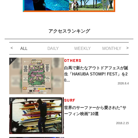
アクセスランキング
ALL
DAILY
WEEKLY
MONTHLY
1
OTHERS
1
白馬で新たなアウトドアフェスが誕
生「HAKUBA STOMP! FEST」を2
0...
2026.8.4
2
SURF
2
世界のサーファーから愛された“サ
ーフィン映画”10選
2016.2.15
3