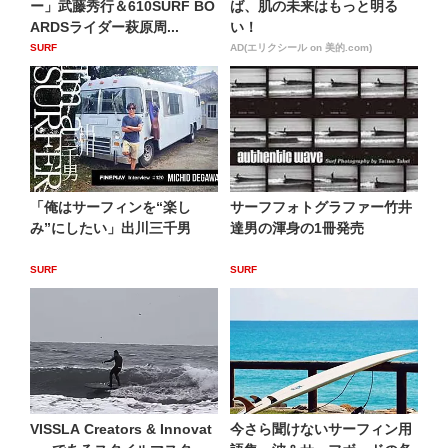
ー」武藤秀行＆610SURF BO
ば、肌の未来はもっと明る
ARDSライダー萩原周...
い！
SURF
AD(エリクシール on 美的.com)
「俺はサーフィンを“楽し
サーフフォトグラファー竹井
み”にしたい」出川三千男
達男の渾身の1冊発売
SURF
SURF
VISSLA Creators & Innovat
今さら聞けないサーフィン用