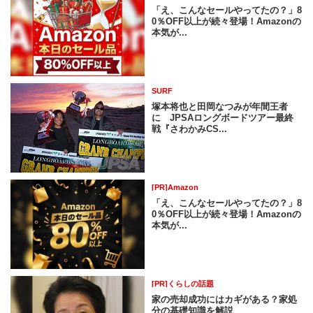
「え、こんなセールやってたの？」8
0％OFF以上が続々登場！Amazonの
本気が...
SURF
塚本将也と田岡なつみが年間王者
に JPSAロングボードツアー最終
戦『さわかみCS...
[PR]Amazon
「え、こんなセールやってたの？」8
0％OFF以上が続々登場！Amazonの
本気が...
[PR]くらしの話題
家の売却成功にはカギがある？家処
分の基礎知識を解説