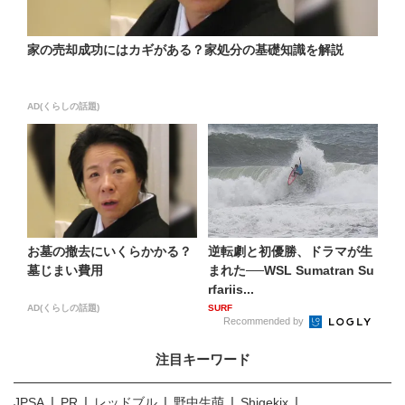
家の売却成功にはカギがある？家処分の基礎知識を解説
AD(くらしの話題)
お墓の撤去にいくらかかる？
逆転劇と初優勝、ドラマが生
墓じまい費用
まれた──WSL Sumatran Su
rfariis...
AD(くらしの話題)
SURF
Recommended by
注目キーワード
JPSA
PR
レッドブル
野中生萌
Shigekix