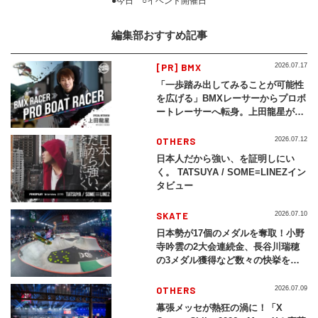
●今日 ○イベント開催日
編集部おすすめ記事
[PR] BMX
2026.07.17
「一歩踏み出してみることが可能性
を広げる」BMXレーサーからプロボ
ートレーサーへ転身。上田龍星が体
現する挑戦の軌跡
OTHERS
2026.07.12
日本人だから強い、を証明しにい
く。 TATSUYA / SOME≡LINEZイン
タビュー
SKATE
2026.07.10
日本勢が17個のメダルを奪取！小野
寺吟雲の2大会連続金、長谷川瑞穂
の3メダル獲得など数々の快挙をプ
レイバック「X Games Chiba
2026」
OTHERS
2026.07.09
幕張メッセが熱狂の渦に！「X