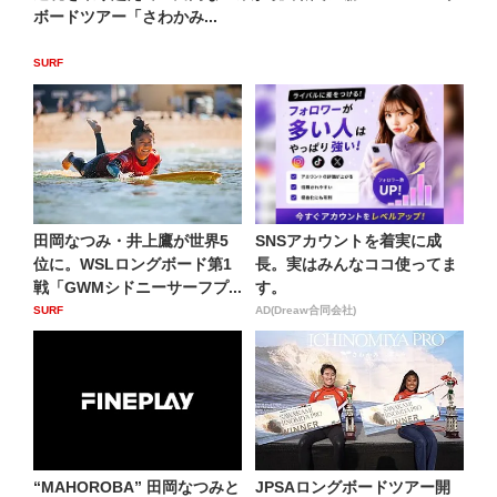
ボードツアー「さわかみ...
SURF
田岡なつみ・井上鷹が世界5
SNSアカウントを着実に成
位に。WSLロングボード第1
長。実はみんなココ使ってま
戦「GWMシドニーサーフプ...
す。
SURF
AD(Dreaw合同会社)
“MAHOROBA” 田岡なつみと
JPSAロングボードツアー開