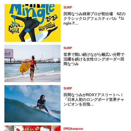
SURF
田岡なつみ姉弟プロが初出場 NZの
クラシックログフェスティバル『Si
ngle F...
SURF
世界で戦い続けながら幅広い分野で
活躍を続ける女性ロングボーダー田
岡なつみ
SURF
田岡なつみがROXYアスリートへ！
「日本人初のロングボード世界チャ
ンピオンを目指...
[PR]Amazon