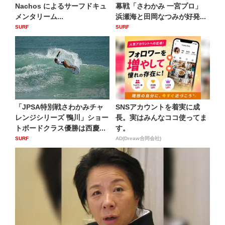
Nachos によるサーフドキュ
幕戦「さわかみ 一宮プロ」
メンタリーム...
浜瀬海と田岡なつみが好発...
SURF
SURF
「JPSA特別戦さわかみチャ
SNSアカウントを着実に成
レンジシリーズ 鴨川」ショー
長。実はみんなココ使ってま
トボードクラス優勝は西慶...
す。
SURF
AD(Dreaw合同会社)