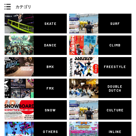
カテゴリ
SKATE
SURF
DANCE
CLIMB
BMX
FREESTYLE
DOUBLE
FMX
DUTCH
SNOW
CULTURE
OTHERS
INLINE