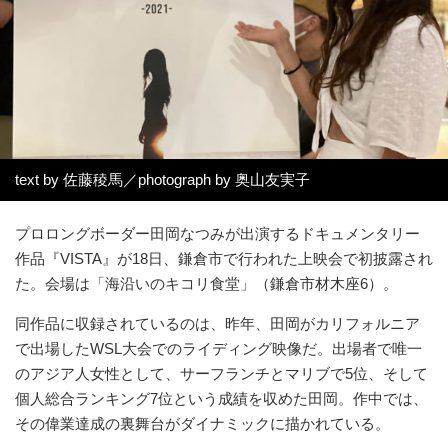
text by 佐藤稜馬／photograph by 奥山友実子
プロロングボーダー田岡なつみが出演するドキュメンタリー
作品『VISTA』が18日、鎌倉市で行われた上映会で初披露され
た。会場は「海沿いのキコリ食堂」（鎌倉市材木座6）。
同作品に収録されているのは、昨年、田岡がカリフォルニア
で出場したWSL大会でのライディング映像だ。出場者で唯一
のアジア人女性として、サーフランチとマリブで5位、そして
個人総合ランキング7位という成績を収めた田岡。作中では、
その偉業達成の裏舞台がダイナミックに描かれている。