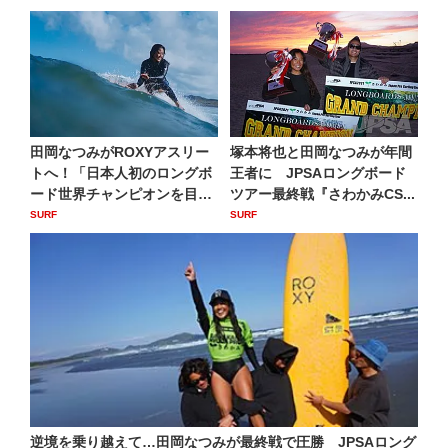
田岡なつみがROXYアスリー
塚本将也と田岡なつみが年間
トへ！「日本人初のロングボ
王者に JPSAロングボード
ード世界チャンピオンを目
ツアー最終戦『さわかみCS...
指...
SURF
SURF
逆境を乗り越えて…田岡なつみが最終戦で圧勝 JPSAロング