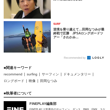
SURF
逆境を乗り越えて…田岡なつみが最
終戦で圧勝 JPSAロングボードツ
アー「さわかみ...
Recommended by
関連キーワード
recommend
surfing
サーフィン
ドキュメンタリー
ロングボード
映像
田岡なつみ
執筆者について
FINEPLAY編集部
FINEPLAY は世界中のサーフィン、ダンス、BMX、FMX、スケ