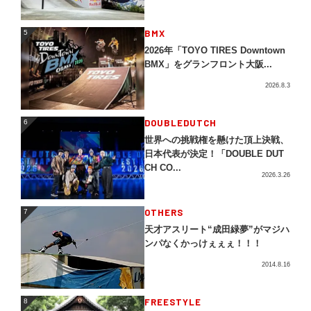
5
BMX
5
2026年「TOYO TIRES Downtown
BMX」をグランフロント大阪...
2026.8.3
DOUBLEDUTCH
6
6
世界への挑戦権を懸けた頂上決戦、
日本代表が決定！「DOUBLE DUT
CH CO...
2026.3.26
OTHERS
7
7
天才アスリート“成田緑夢”がマジハ
ンパなくかっけぇぇぇ！！！
2014.8.16
FREESTYLE
8
8