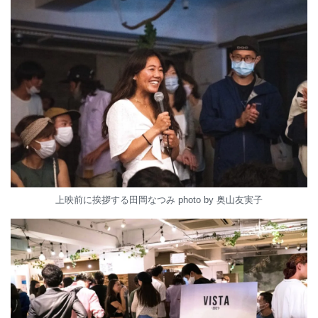
上映前に挨拶する田岡なつみ photo by 奥山友実子