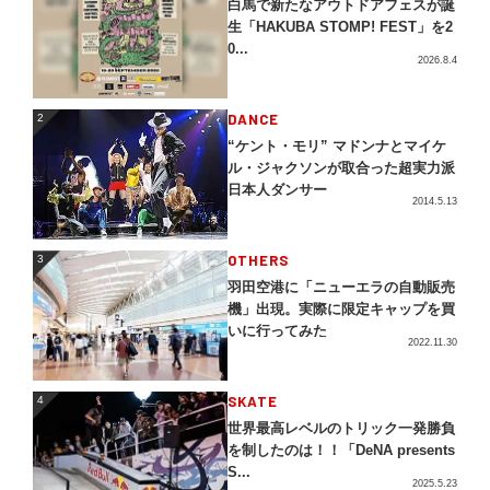
白馬で新たなアウトドアフェスが誕
生「HAKUBA STOMP! FEST」を2
0...
2026.8.4
2
DANCE
2
“ケント・モリ” マドンナとマイケ
ル・ジャクソンが取合った超実力派
日本人ダンサー
2014.5.13
3
OTHERS
3
羽田空港に「ニューエラの自動販売
機」出現。実際に限定キャップを買
いに行ってみた
2022.11.30
4
SKATE
4
世界最高レベルのトリック一発勝負
を制したのは！！「DeNA presents
S...
2025.5.23