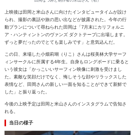
田岡なつみと制作者の米山さん（右）
上映後は田岡と米山さんに向けたインタビュータイムが設け
られ、撮影の裏話や旅の思い出などが披露された。今年の行
動プランについて尋ねられた田岡は「7月末にカリフォルニ
ア・ハンティントンのヴァンズ ダクトテープに出場します。
ずっと夢だったのでとても楽しみです」と意気込んだ。
この日、来場した小畑莉瑚（りこ）さんは桜美林大学サーフ
ィンサークルに所属する4年生。自身もロングボードに乗ると
いう彼女は「かっこいいサーフィン映像に刺激を受けまし
た。素敵な笑顔だけでなく、悔しそうな顔やリラックスした
表情など、田岡さんの新しい一面を知ることができて新鮮で
した」と振り返った。
今後の上映予定は田岡と米山さんのインスタグラムで告知さ
れる。
当日の様子