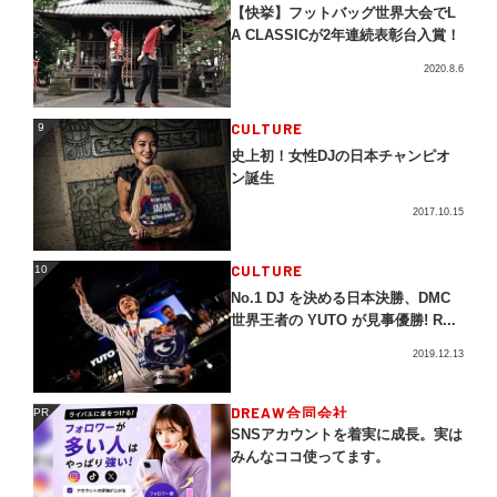
【快挙】フットバッグ世界大会でL
A CLASSICが2年連続表彰台入賞！
2020.8.6
CULTURE
9
9
史上初！女性DJの日本チャンピオ
ン誕生
2017.10.15
CULTURE
10
10
No.1 DJ を決める日本決勝、DMC
世界王者の YUTO が見事優勝! R...
2019.12.13
DREAW合同会社
PR
PR
SNSアカウントを着実に成長。実は
みんなココ使ってます。