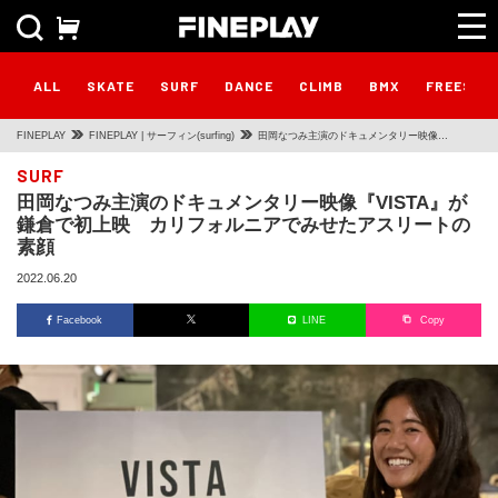
ALL
SKATE
SURF
DANCE
CLIMB
BMX
FREESTY
FINEPLAY
FINEPLAY | サーフィン(surfing)
田岡なつみ主演のドキュメンタリー映像
『VISTA』が鎌倉で初上映 カリフォルニアでみ
SURF
田岡なつみ主演のドキュメンタリー映像『VISTA』が
せたアスリートの素顔
鎌倉で初上映 カリフォルニアでみせたアスリートの
素顔
2022.06.20
Facebook
LINE
Copy