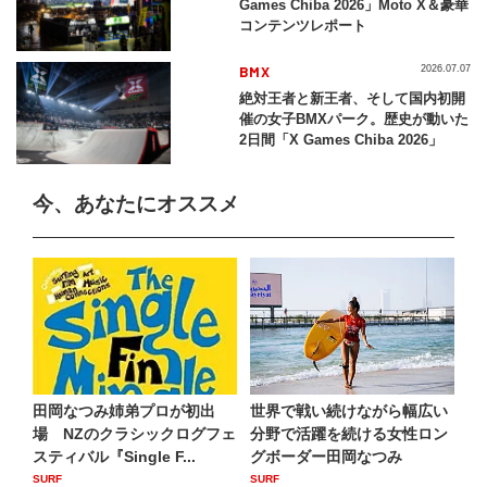
Games Chiba 2026」Moto X＆豪華
コンテンツレポート
BMX
2026.07.07
絶対王者と新王者、そして国内初開
催の女子BMXパーク。歴史が動いた
2日間「X Games Chiba 2026」
今、あなたにオススメ
田岡なつみ姉弟プロが初出
世界で戦い続けながら幅広い
場 NZのクラシックログフェ
分野で活躍を続ける女性ロン
スティバル『Single F...
グボーダー田岡なつみ
SURF
SURF