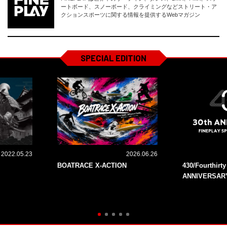
ートボード、スノーボード、クライミングなどストリート・ア
クションスポーツに関する情報を提供するWebマガジン
SPECIAL EDITION
2022.05.23
2026.06.26
BOATRACE X-ACTION
430/Fourthirt
ANNIVERSAR