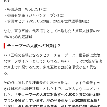
女子
・松田詩野（WSL CS17位）
・都筑有夢路（ジャパンオープン1位）
・前田マヒナ（WSL CS20位、2021年世界選手権8位）
なお、東京五輪に代表選手として出場した大原洋人は腰のケ
ガのため内定辞退。
チョープーの大波への対策は？
パリ五輪の会場となるタヒチ・チョープーは、世界的に危険
なサーフポイントとして知られる。約4メートルの大波が岩礁
の真上で炸裂するため、東京五輪とは試合環境が全く異な
る。
その点に関して副理事長の井本公文氏は、「まず最優先すべ
きは日本の出場枠獲得」とした上で、以下のようにコメント
した。「
チョープーの大波に対応すべくJOCと共に強化戦略
プランを策定しています。地の利を生かした2020東京五輪と
は違い、タヒチの波に乗れる選手、そして試合に強い選手の