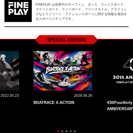
FINEPLAY は世界中のサーフィン、ダンス、ウェイクボード、
スケートボード、スノーボード、フリースタイル、クライミン
グなどストリート・アクションスポーツに関する情報を発信す
るスポーツメディアです。
SPECIAL EDITION
2022.05.23
2026.06.26
BOATRACE X-ACTION
430/Fourthirt
ANNIVERSAR