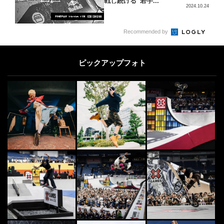
戦し続ける“若手...
2024.10.24
5
Recommended by
OTHERS
5
羽田空港に「ニューエラの自動販売
機」出現。実際に限定キャップを買
ピックアップフォト
いに行ってみた
2022.11.30
CULTURE
6
6
ストリートアートイベント“POW!
WOW!＜パウワウ＞”日本初上陸！
2015.10.9
OTHERS
7
7
【スペシャルインタビュー】“ジェ
イソン・ウッドサイド”&“市東重
明”
2017.6.2