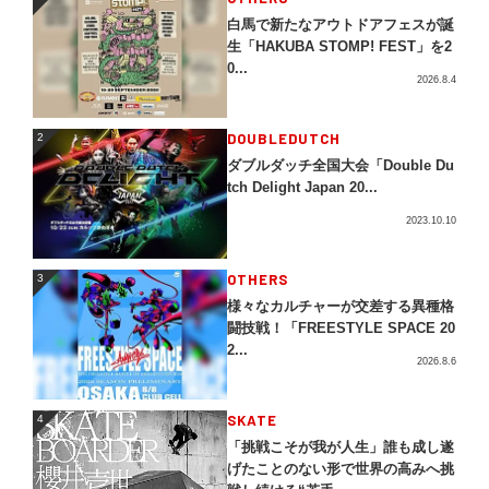
白馬で新たなアウトドアフェスが誕
生「HAKUBA STOMP! FEST」を2
0...
2026.8.4
2
DOUBLEDUTCH
2
ダブルダッチ全国大会「Double Du
tch Delight Japan 20...
2023.10.10
3
OTHERS
3
様々なカルチャーが交差する異種格
闘技戦！「FREESTYLE SPACE 20
2...
2026.8.6
4
SKATE
4
「挑戦こそが我が人生」誰も成し遂
げたことのない形で世界の高みへ挑