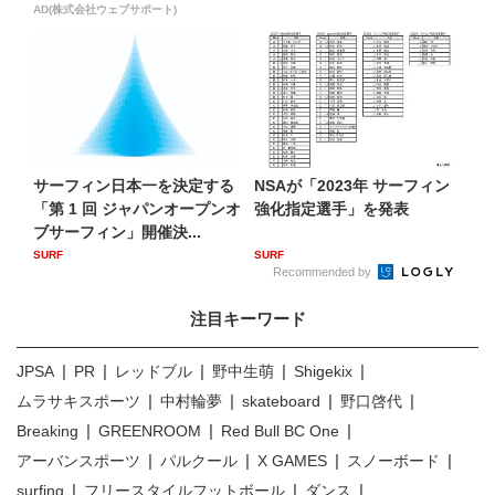
AD(株式会社ウェブサポート)
サーフィン日本一を決定する
NSAが「2023年 サーフィン
「第 1 回 ジャパンオープンオ
強化指定選手」を発表
ブサーフィン」開催決...
SURF
SURF
Recommended by
注目キーワード
JPSA
PR
レッドブル
野中生萌
Shigekix
ムラサキスポーツ
中村輪夢
skateboard
野口啓代
Breaking
GREENROOM
Red Bull BC One
アーバンスポーツ
パルクール
X GAMES
スノーボード
surfing
フリースタイルフットボール
ダンス