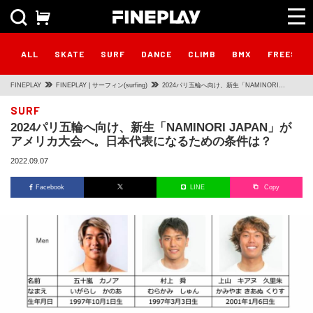
ALL
SKATE
SURF
DANCE
CLIMB
BMX
FREESTY
FINEPLAY
FINEPLAY | サーフィン(surfing)
2024パリ五輪へ向け、新生「NAMINORI
JAPAN」がアメリカ大会へ。日本代表になるため
SURF
2024パリ五輪へ向け、新生「NAMINORI JAPAN」が
の条件は？
アメリカ大会へ。日本代表になるための条件は？
2022.09.07
Facebook
LINE
Copy