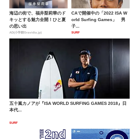
海辺の街で、福井梨莉華のド
CAで開催中の「2022 ISA W
キッとする魅力全開！ひと夏
orld Surfing Games」 男
の思い出
子...
AD(小学館Gravidia.jp)
SURF
五十嵐カノアが『ISA WORLD SURFING GAMES 2018』日
本代...
SURF