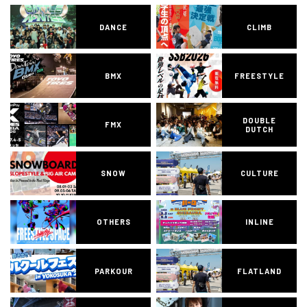
DANCE
CLIMB
BMX
FREESTYLE
DOUBLE
FMX
DUTCH
SNOW
CULTURE
OTHERS
INLINE
PARKOUR
FLATLAND