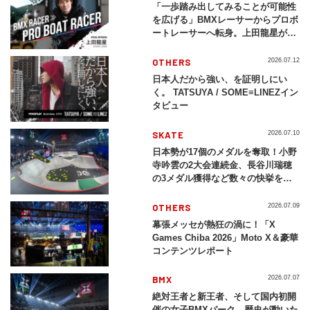
「一歩踏み出してみることが可能性
を広げる」BMXレーサーからプロボ
ートレーサーへ転身。上田龍星が体
現する挑戦の軌跡
OTHERS
2026.07.12
日本人だから強い、を証明しにい
く。 TATSUYA / SOME≡LINEZイン
タビュー
SKATE
2026.07.10
日本勢が17個のメダルを奪取！小野
寺吟雲の2大会連続金、長谷川瑞穂
の3メダル獲得など数々の快挙をプ
レイバック「X Games Chiba
2026」
OTHERS
2026.07.09
幕張メッセが熱狂の渦に！「X
Games Chiba 2026」Moto X＆豪華
コンテンツレポート
BMX
2026.07.07
絶対王者と新王者、そして国内初開
催の女子BMXパーク。歴史が動いた