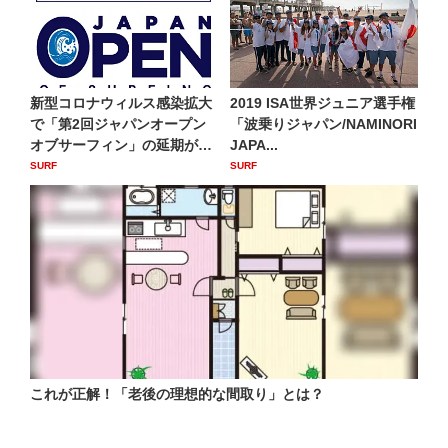
新型コロナウィルス感染拡大
2019 ISA世界ジュニア選手権
で「第2回ジャパンオープン
「波乗りジャパン/NAMINORI
オブサーフィン」の延期が決
JAPA...
定
SURF
SURF
これが正解！「老後の理想的な間取り」とは？