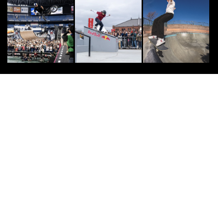
SURF
8
8
“ジョン・ジョン・フローレンス”W
SLワールドチャンピオン最有力候
補と言われる次...
2016.7.12
SURF
9
9
世界のサーファーから愛された“サ
ーフィン映画”10選
2016.2.15
DOUBLEDUTCH
10
10
日本のダブルダッチがパリ五輪 202
4の“エキシビジョンアクト”に！
2024.10.11
小学館GRAVIDIA.JP
PR
PR
“修正ほぼなし”お尻フェチ全編完全
新作の「お尻特化写真集」