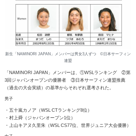
新生「NAMINORI JAPAN」メンバーは男女3人ずつ ©︎日本サーフィン
連盟
「NAMINORI JAPAN」メンバーは、①WSLランキング ②第
3回ジャパンオープンの優勝者 ③日本サーフィン連盟推薦
（過去の大会実績）の基準からそれぞれ選考された。
男子
・五十嵐カノア（WSL CTランキング8位）
・村上舜（ジャパンオープン1位）
・上山キアヌ久里朱（WSL CS77位、世界ジュニア大会優勝）