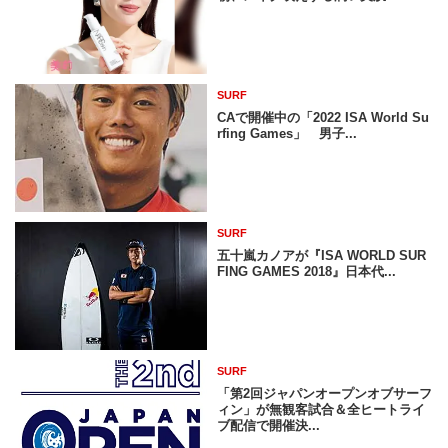
SURF
CAで開催中の「2022 ISA World Su
rfing Games」 男子...
SURF
五十嵐カノアが『ISA WORLD SUR
FING GAMES 2018』日本代...
SURF
「第2回ジャパンオープンオブサーフ
ィン」が無観客試合＆全ヒートライ
ブ配信で開催決...