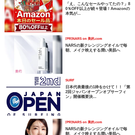
「え、こんなセールやってたの？」8
0％OFF以上が続々登場！Amazonの
本気が...
[PR]NARS on 美的.com
NARSの新クレンジングオイルで毎
朝、メイク映えする潤い美肌へ
SURF
日本代表最後の1枠をかけて！！「第
2回ジャパンオープンオブサーフィ
ン」開催概要決...
[PR]NARS on 美的.com
NARSの新クレンジングオイルで毎
朝、メイク映えする潤い美肌へ