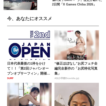
2日間「X Games Chiba 2026」
今、あなたにオススメ
日本代表最後の1枠をかけ
“修正ほぼなし”お尻フェチ全
て！！「第2回ジャパンオー
編完全新作の「お尻特化写真
プンオブサーフィン」開催概
集」
要決...
SURF
AD(小学館Gravidia.jp)