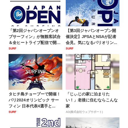
「第2回ジャパンオープンオ
【第3回ジャパンオープン開
ブサーフィン」が無観客試合
催決定】JPSAとNSAが記者
＆全ヒートライブ配信で開催
会見。気になるパリオリン...
決...
SURF
SURF
タヒチ島チョープーで開催！
「じぃじの家に泊まりた
パリ2024オリンピック サー
い！」老後に住むならこんな
フィン 日本代表4選手と...
家
SURF
AD(株式会社ウェブサポート)