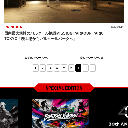
PARKOUR
2020.03.16
国内最大規模のパルクール施設MISSION PARKOUR PARK
TOKYO「廃工場からパルクールパークへ」
« 前のページへ
次のページへ »
1
2
3
4
5
6
7
8
9
SPECIAL EDITION