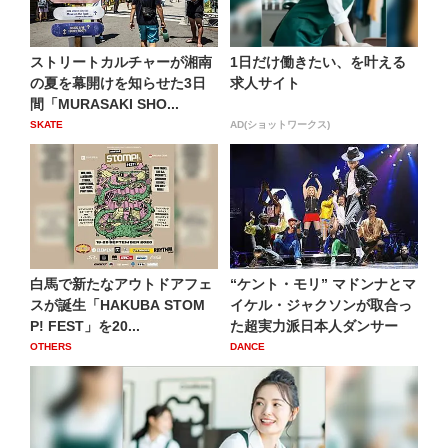
ストリートカルチャーが湘南
1日だけ働きたい、を叶える
の夏を幕開けを知らせた3日
求人サイト
間「MURASAKI SHO...
SKATE
AD(ショットワークス)
白馬で新たなアウトドアフェ
“ケント・モリ” マドンナとマ
スが誕生「HAKUBA STOM
イケル・ジャクソンが取合っ
P! FEST」を20...
た超実力派日本人ダンサー
OTHERS
DANCE