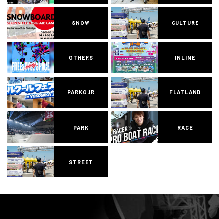
SNOW
CULTURE
OTHERS
INLINE
PARKOUR
FLATLAND
PARK
RACE
STREET