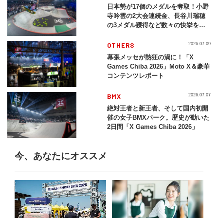
日本勢が17個のメダルを奪取！小野
寺吟雲の2大会連続金、長谷川瑞穂
の3メダル獲得など数々の快挙をプ
レイバック「X Games Chiba
2026」
OTHERS
2026.07.09
幕張メッセが熱狂の渦に！「X
Games Chiba 2026」Moto X＆豪華
コンテンツレポート
BMX
2026.07.07
絶対王者と新王者、そして国内初開
催の女子BMXパーク。歴史が動いた
2日間「X Games Chiba 2026」
今、あなたにオススメ