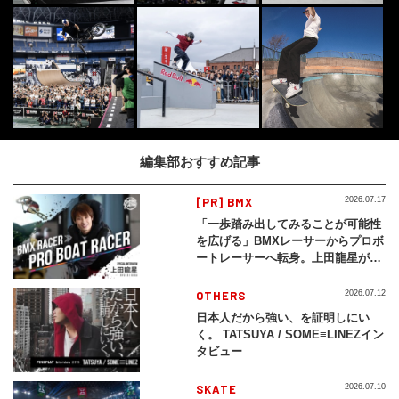
編集部おすすめ記事
[PR] BMX
2026.07.17
「一歩踏み出してみることが可能性
を広げる」BMXレーサーからプロボ
ートレーサーへ転身。上田龍星が体
現する挑戦の軌跡
OTHERS
2026.07.12
日本人だから強い、を証明しにい
く。 TATSUYA / SOME≡LINEZイン
タビュー
SKATE
2026.07.10