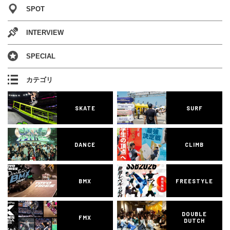
SPOT
INTERVIEW
SPECIAL
カテゴリ
SKATE
SURF
DANCE
CLIMB
BMX
FREESTYLE
DOUBLE
FMX
DUTCH