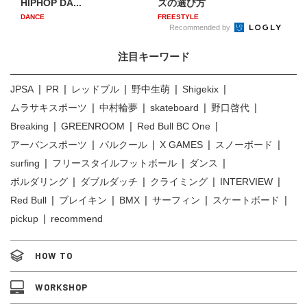
HIPHOP DA...
ズの選び方
DANCE
FREESTYLE
Recommended by
注目キーワード
JPSA
PR
レッドブル
野中生萌
Shigekix
ムラサキスポーツ
中村輪夢
skateboard
野口啓代
Breaking
GREENROOM
Red Bull BC One
アーバンスポーツ
パルクール
X GAMES
スノーボード
surfing
フリースタイルフットボール
ダンス
ボルダリング
ダブルダッチ
クライミング
INTERVIEW
Red Bull
ブレイキン
BMX
サーフィン
スケートボード
pickup
recommend
HOW TO
WORKSHOP