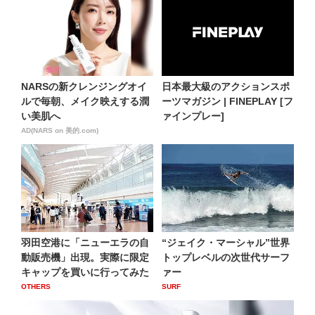
NARSの新クレンジングオイ
日本最大級のアクションスポ
ルで毎朝、メイク映えする潤
ーツマガジン | FINEPLAY [フ
い美肌へ
ァインプレー]
AD(NARS on 美的.com)
羽田空港に「ニューエラの自
“ジェイク・マーシャル”世界
動販売機」出現。実際に限定
トップレベルの次世代サーフ
キャップを買いに行ってみた
ァー
OTHERS
SURF