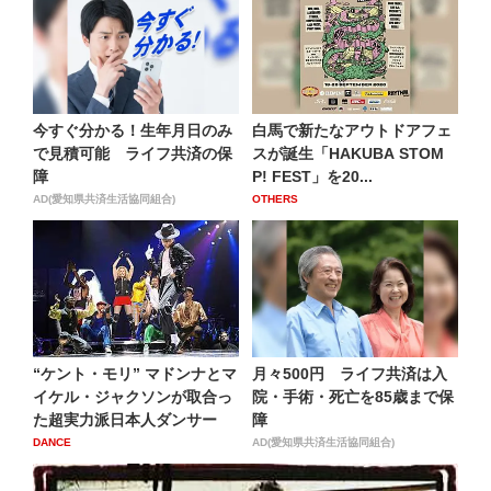
今すぐ分かる！生年月日のみ
白馬で新たなアウトドアフェ
で見積可能 ライフ共済の保
スが誕生「HAKUBA STOM
障
P! FEST」を20...
AD(愛知県共済生活協同組合)
OTHERS
“ケント・モリ” マドンナとマ
月々500円 ライフ共済は入
イケル・ジャクソンが取合っ
院・手術・死亡を85歳まで保
た超実力派日本人ダンサー
障
DANCE
AD(愛知県共済生活協同組合)