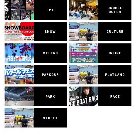
DOUBLE
FMX
DUTCH
SNOW
CULTURE
OTHERS
INLINE
PARKOUR
FLATLAND
PARK
RACE
STREET