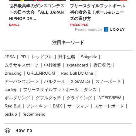
世界最高峰のダンスコンテス
フリースタイルフットボール
トの日本大会 『ALL JAPAN
初心者必見！ボール&シュー
HIPHOP DA...
ズの選び方
DANCE
FREESTYLE
Recommended by
注目キーワード
JPSA
PR
レッドブル
野中生萌
Shigekix
ムラサキスポーツ
中村輪夢
skateboard
野口啓代
Breaking
GREENROOM
Red Bull BC One
アーバンスポーツ
パルクール
X GAMES
スノーボード
surfing
フリースタイルフットボール
ダンス
ボルダリング
ダブルダッチ
クライミング
INTERVIEW
Red Bull
ブレイキン
BMX
サーフィン
スケートボード
pickup
recommend
HOW TO