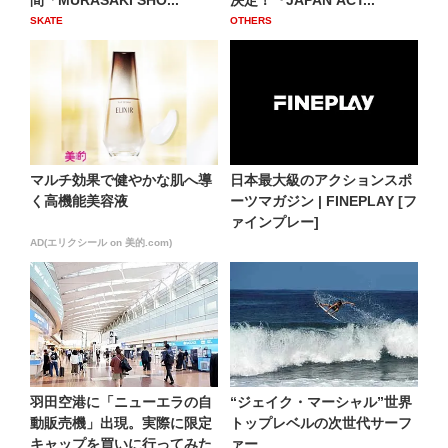
間「MURASAKI SHO...
決定！『JAPAN ACT...
SKATE
OTHERS
マルチ効果で健やかな肌へ導
日本最大級のアクションスポ
く高機能美容液
ーツマガジン | FINEPLAY [フ
ァインプレー]
AD(エリクシール on 美的.com)
羽田空港に「ニューエラの自
“ジェイク・マーシャル”世界
動販売機」出現。実際に限定
トップレベルの次世代サーフ
キャップを買いに行ってみた
ァー