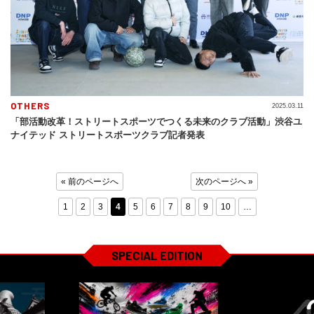
OTHERS
2025.03.11
「部活動改革！ストリートスポーツでつくる未来のクラブ活動」渋谷ユ
ナイテッド ストリートスポーツクラブ記者発表
« 前のページへ
次のページへ »
1
2
3
4
5
6
7
8
9
10
…
SPECIAL EDITION