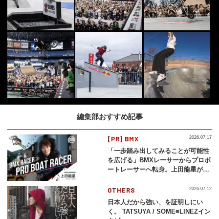
編集部おすすめ記事
[PR] BMX
2026.07.17
「一歩踏み出してみることが可能性
を広げる」BMXレーサーからプロボ
ートレーサーへ転身。上田龍星が体
現する挑戦の軌跡
OTHERS
2026.07.12
日本人だから強い、を証明しにい
く。 TATSUYA / SOME≡LINEZイン