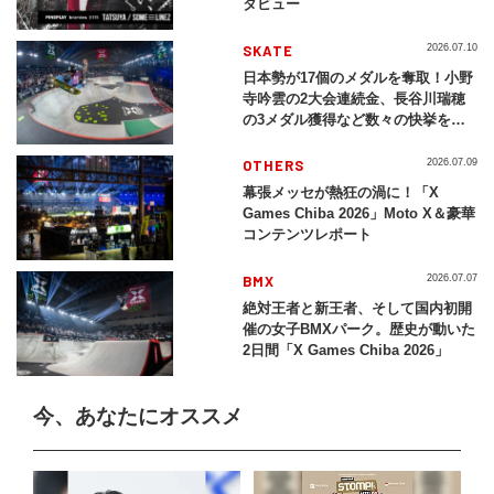
タビュー
SKATE
2026.07.10
日本勢が17個のメダルを奪取！小野
寺吟雲の2大会連続金、長谷川瑞穂
の3メダル獲得など数々の快挙をプ
レイバック「X Games Chiba
2026」
OTHERS
2026.07.09
幕張メッセが熱狂の渦に！「X
Games Chiba 2026」Moto X＆豪華
コンテンツレポート
BMX
2026.07.07
絶対王者と新王者、そして国内初開
催の女子BMXパーク。歴史が動いた
2日間「X Games Chiba 2026」
今、あなたにオススメ