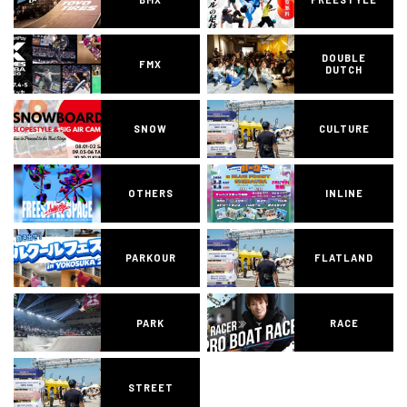
DOUBLE
FMX
DUTCH
SNOW
CULTURE
OTHERS
INLINE
PARKOUR
FLATLAND
PARK
RACE
STREET