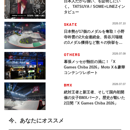
日本人だから強い、を証明しにい
く。 TATSUYA / SOME≡LINEZイン
タビュー
SKATE
2026.07.10
日本勢が17個のメダルを奪取！小野
寺吟雲の2大会連続金、長谷川瑞穂
の3メダル獲得など数々の快挙をプ
レイバック「X Games Chiba
2026」
OTHERS
2026.07.09
幕張メッセが熱狂の渦に！「X
Games Chiba 2026」Moto X＆豪華
コンテンツレポート
BMX
2026.07.07
絶対王者と新王者、そして国内初開
催の女子BMXパーク。歴史が動いた
2日間「X Games Chiba 2026」
今、あなたにオススメ