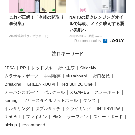
これが正解！「老後の間取り
NARSの新クレンジングオイ
事例集」
ルで毎朝、メイク映えする潤
い美肌へ
AD(株式会社ウェブサポート)
AD(NARS on 美的.com)
Recommended by
注目キーワード
JPSA
PR
レッドブル
野中生萌
Shigekix
ムラサキスポーツ
中村輪夢
skateboard
野口啓代
Breaking
GREENROOM
Red Bull BC One
アーバンスポーツ
パルクール
X GAMES
スノーボード
surfing
フリースタイルフットボール
ダンス
ボルダリング
ダブルダッチ
クライミング
INTERVIEW
Red Bull
ブレイキン
BMX
サーフィン
スケートボード
pickup
recommend