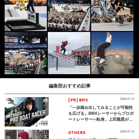
編集部おすすめ記事
[PR] BMX
2026.07.17
「一歩踏み出してみることが可能性
を広げる」BMXレーサーからプロボ
ートレーサーへ転身。上田龍星が体
現する挑戦の軌跡
OTHERS
2026.07.12