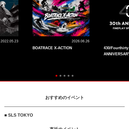
2022.05.23
2026.06.26
BOATRACE X-ACTION
430/Fourthirt
ANNIVERSAR
おすすめのイベント
■ SLS TOKYO