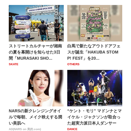
ストリートカルチャーが湘南
白馬で新たなアウトドアフェ
の夏を幕開けを知らせた3日
スが誕生「HAKUBA STOM
間「MURASAKI SHO...
P! FEST」を20...
SKATE
OTHERS
NARSの新クレンジングオイ
“ケント・モリ” マドンナとマ
ルで毎朝、メイク映えする潤
イケル・ジャクソンが取合っ
い美肌へ
た超実力派日本人ダンサー
AD(NARS on 美的.com)
DANCE