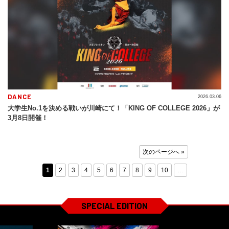
DANCE
2026.03.06
大学生No.1を決める戦いが川崎にて！「KING OF COLLEGE 2026」が
3月8日開催！
次のページへ »
1
2
3
4
5
6
7
8
9
10
…
SPECIAL EDITION