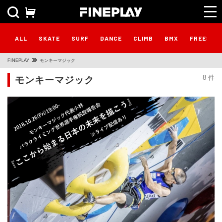
ALL
SKATE
SURF
DANCE
CLIMB
BMX
FREESTY
FINEPLAY
モンキーマジック
モンキーマジック
8 件