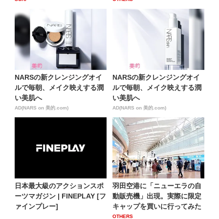
NARSの新クレンジングオイ
NARSの新クレンジングオイ
ルで毎朝、メイク映えする潤
ルで毎朝、メイク映えする潤
い美肌へ
い美肌へ
AD(NARS on 美的.com)
AD(NARS on 美的.com)
日本最大級のアクションスポ
羽田空港に「ニューエラの自
ーツマガジン | FINEPLAY [フ
動販売機」出現。実際に限定
ァインプレー]
キャップを買いに行ってみた
OTHERS