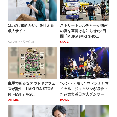
1日だけ働きたい、を叶える
ストリートカルチャーが湘南
求人サイト
の夏を幕開けを知らせた3日
間「MURASAKI SHO...
AD(ショットワークス)
SKATE
白馬で新たなアウトドアフェ
“ケント・モリ” マドンナとマ
スが誕生「HAKUBA STOM
イケル・ジャクソンが取合っ
P! FEST」を20...
た超実力派日本人ダンサー
OTHERS
DANCE