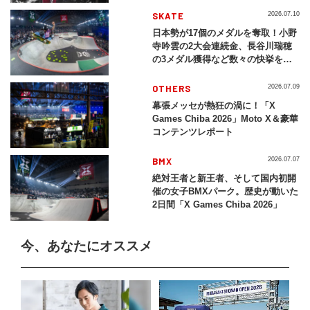
SKATE
2026.07.10
日本勢が17個のメダルを奪取！小野
寺吟雲の2大会連続金、長谷川瑞穂
の3メダル獲得など数々の快挙をプ
レイバック「X Games Chiba
2026」
OTHERS
2026.07.09
幕張メッセが熱狂の渦に！「X
Games Chiba 2026」Moto X＆豪華
コンテンツレポート
BMX
2026.07.07
絶対王者と新王者、そして国内初開
催の女子BMXパーク。歴史が動いた
2日間「X Games Chiba 2026」
今、あなたにオススメ