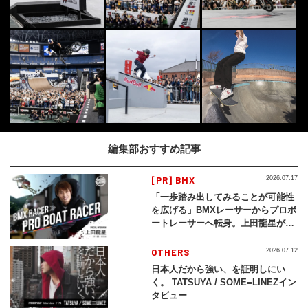
編集部おすすめ記事
[PR] BMX
2026.07.17
「一歩踏み出してみることが可能性
を広げる」BMXレーサーからプロボ
ートレーサーへ転身。上田龍星が体
現する挑戦の軌跡
OTHERS
2026.07.12
日本人だから強い、を証明しにい
く。 TATSUYA / SOME≡LINEZイン
タビュー