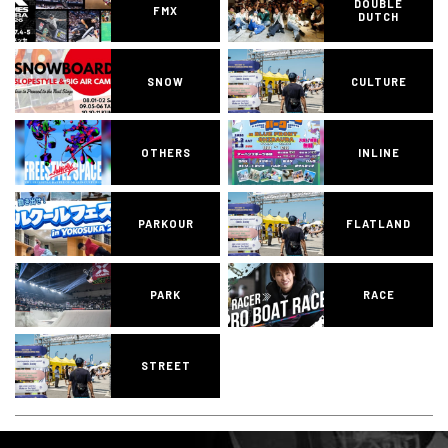
DOUBLE
FMX
DUTCH
SNOW
CULTURE
OTHERS
INLINE
PARKOUR
FLATLAND
PARK
RACE
STREET