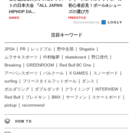
トの日本大会 『ALL JAPAN
初心者必見！ボール&シュー
HIPHOP DA...
ズの選び方
DANCE
FREESTYLE
Recommended by
注目キーワード
JPSA
PR
レッドブル
野中生萌
Shigekix
ムラサキスポーツ
中村輪夢
skateboard
野口啓代
Breaking
GREENROOM
Red Bull BC One
アーバンスポーツ
パルクール
X GAMES
スノーボード
surfing
フリースタイルフットボール
ダンス
ボルダリング
ダブルダッチ
クライミング
INTERVIEW
Red Bull
ブレイキン
BMX
サーフィン
スケートボード
pickup
recommend
HOW TO