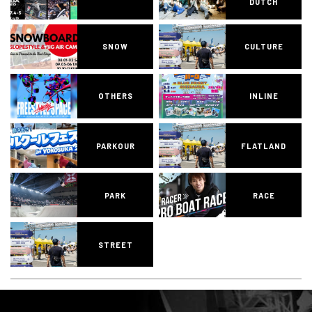
DUTCH
SNOW
CULTURE
OTHERS
INLINE
PARKOUR
FLATLAND
PARK
RACE
STREET