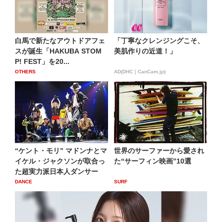
白馬で新たなアウトドアフェ
「丁寧なクレンジングこそ、
スが誕生「HAKUBA STOM
美肌作りの近道！」
P! FEST」を20...
OTHERS
AD(DHC｜CanCam.jp)
“ケント・モリ” マドンナとマ
世界のサーファーから愛され
イケル・ジャクソンが取合っ
た“サーフィン映画”10選
た超実力派日本人ダンサー
DANCE
SURF