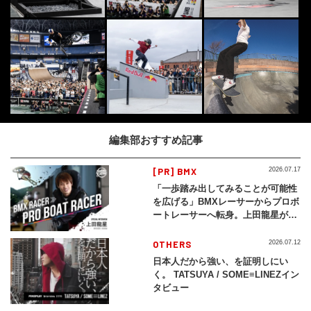
編集部おすすめ記事
[PR] BMX
2026.07.17
「一歩踏み出してみることが可能性
を広げる」BMXレーサーからプロボ
ートレーサーへ転身。上田龍星が体
現する挑戦の軌跡
OTHERS
2026.07.12
日本人だから強い、を証明しにい
く。 TATSUYA / SOME≡LINEZイン
タビュー