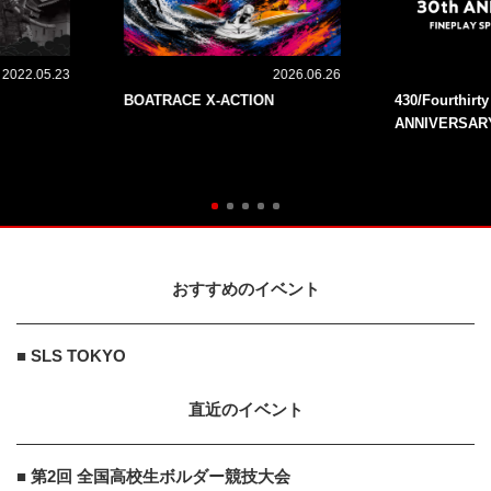
2022.05.23
2026.06.26
BOATRACE X-ACTION
430/Fourthirt
ANNIVERSAR
おすすめのイベント
■ SLS TOKYO
直近のイベント
■ 第2回 全国高校生ボルダー競技大会