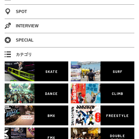
SPOT
INTERVIEW
SPECIAL
カテゴリ
SKATE
SURF
DANCE
CLIMB
BMX
FREESTYLE
DOUBLE
FMX