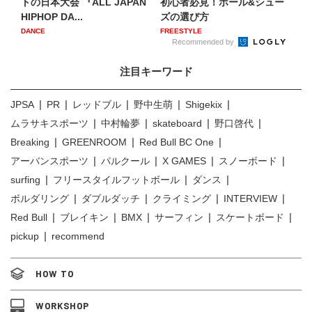
トの日本大会 『ALL JAPAN
初心者必見！ボール&シュー
HIPHOP DA...
ズの選び方
DANCE
FREESTYLE
Recommended by
注目キーワード
JPSA
PR
レッドブル
野中生萌
Shigekix
ムラサキスポーツ
中村輪夢
skateboard
野口啓代
Breaking
GREENROOM
Red Bull BC One
アーバンスポーツ
パルクール
X GAMES
スノーボード
surfing
フリースタイルフットボール
ダンス
ボルダリング
ダブルダッチ
クライミング
INTERVIEW
Red Bull
ブレイキン
BMX
サーフィン
スケートボード
pickup
recommend
HOW TO
WORKSHOP