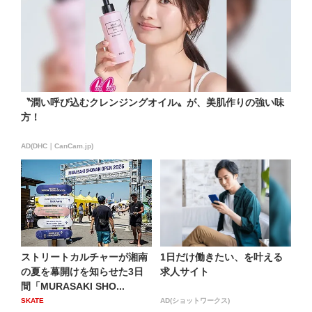
〝潤い呼び込むクレンジングオイル〟が、美肌作りの強い味
方！
AD(DHC｜CanCam.jp)
ストリートカルチャーが湘南
1日だけ働きたい、を叶える
の夏を幕開けを知らせた3日
求人サイト
間「MURASAKI SHO...
SKATE
AD(ショットワークス)