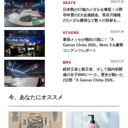
SKATE
2026.07.10
日本勢が17個のメダルを奪取！小野
寺吟雲の2大会連続金、長谷川瑞穂
の3メダル獲得など数々の快挙をプ
レイバック「X Games Chiba
2026」
OTHERS
2026.07.09
幕張メッセが熱狂の渦に！「X
Games Chiba 2026」Moto X＆豪華
コンテンツレポート
BMX
2026.07.07
絶対王者と新王者、そして国内初開
催の女子BMXパーク。歴史が動いた
2日間「X Games Chiba 2026」
今、あなたにオススメ