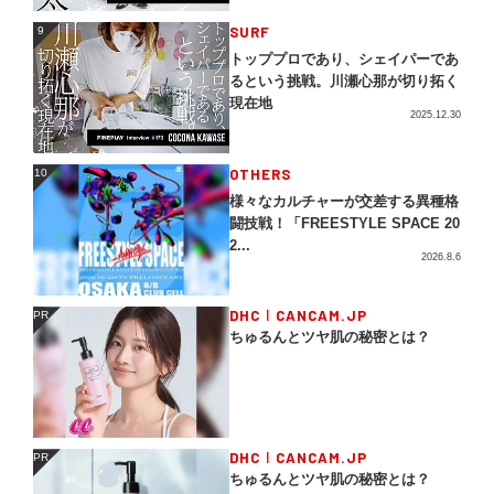
SURF
9
9
トッププロであり、シェイパーであ
るという挑戦。川瀬心那が切り拓く
現在地
2025.12.30
OTHERS
10
10
様々なカルチャーが交差する異種格
闘技戦！「FREESTYLE SPACE 20
2...
2026.8.6
DHC｜CANCAM.JP
PR
PR
ちゅるんとツヤ肌の秘密とは？
DHC｜CANCAM.JP
PR
PR
ちゅるんとツヤ肌の秘密とは？