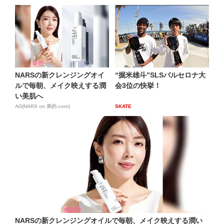
NARSの新クレンジングオイ
“掘米雄斗”SLSバルセロナ大
ルで毎朝、メイク映えする潤
会3位の快挙！
い美肌へ
AD(NARS on 美的.com)
SKATE
NARSの新クレンジングオイルで毎朝、メイク映えする潤い