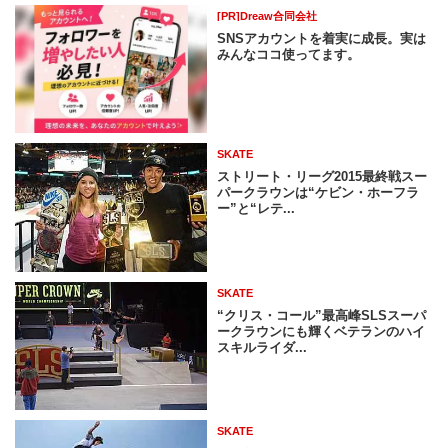
[PR]Dreaw合同会社
SNSアカウントを着実に成長。実は
みんなココ使ってます。
SKATE
ストリート・リーグ2015最終戦スー
パークラウンは“ケビン・ホーフラ
ー”と“レテ...
SKATE
“クリス・コール”最高峰SLSスーパ
ークラウンにも輝くベテランのハイ
スキルライダ...
SKATE