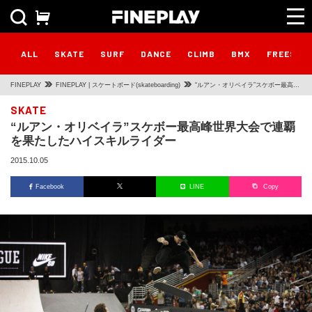
ALL
SKATE
SURF
DANCE
CLIMB
BMX
FREESTY
FINEPLAY
FINEPLAY | スケートボード(skateboarding)
“ルアン・オリベイラ”スケボー最高峰
世界大会で連覇を果たしたハイスキル
SKATE
“ルアン・オリベイラ”スケボー最高峰世界大会で連覇
ライダー
を果たしたハイスキルライダー
2015.10.05
Facebook
LINE
Copy