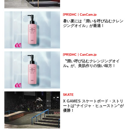
[PR]DHC｜CanCam.jp
暑い夏には「潤いを呼び込むクレン
ジングオイル」が最適！
[PR]DHC｜CanCam.jp
〝潤い呼び込むクレンジングオイ
ル〟が、美肌作りの強い味方！
SKATE
X GAMES スケートボード・ストリ
ートは“ナイジャ・ヒューストン”が
優勝！