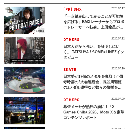
[PR] BMX
2026.07.17
「一歩踏み出してみることが可能性
を広げる」BMXレーサーからプロボ
ートレーサーへ転身。上田龍星が体
現する挑戦の軌跡
OTHERS
2026.07.12
日本人だから強い、を証明しにい
く。 TATSUYA / SOME≡LINEZイン
タビュー
SKATE
2026.07.10
日本勢が17個のメダルを奪取！小野
寺吟雲の2大会連続金、長谷川瑞穂
の3メダル獲得など数々の快挙をプ
レイバック「X Games Chiba
2026」
OTHERS
2026.07.09
幕張メッセが熱狂の渦に！「X
Games Chiba 2026」Moto X＆豪華
コンテンツレポート
2026.07.07