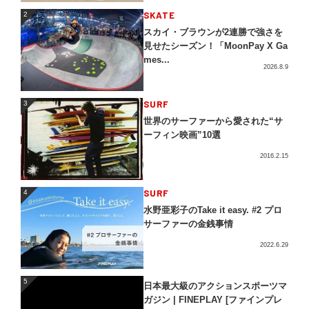
2
SKATE
2
スカイ・ブラウンが2連勝で強さを
見せたシーズン！「MoonPay X Ga
mes...
2026.8.9
3
SURF
3
世界のサーファーから愛された“サ
ーフィン映画”10選
2016.2.15
4
SURF
4
水野亜彩子のTake it easy. #2 プロ
サーファーの金銭事情
2022.6.29
5
5
日本最大級のアクションスポーツマ
ガジン | FINEPLAY [ファインプレ