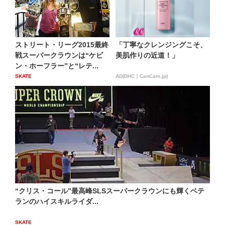
ストリート・リーグ2015最終
「丁寧なクレンジングこそ、
戦スーパークラウンは“ケビ
美肌作りの近道！」
ン・ホーフラー”と“レテ...
SKATE
AD(DHC｜CanCam.jp)
“クリス・コール”最高峰SLSスーパークラウンにも輝くベテ
ランのハイスキルライダ...
SKATE