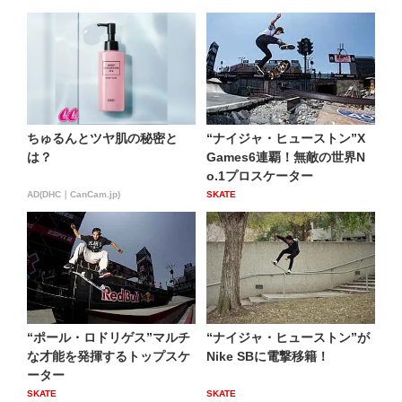
ちゅるんとツヤ肌の秘密と
“ナイジャ・ヒューストン”X
は？
Games6連覇！無敵の世界N
o.1プロスケーター
AD(DHC｜CanCam.jp)
SKATE
“ポール・ロドリゲス”マルチ
“ナイジャ・ヒューストン”が
な才能を発揮するトップスケ
Nike SBに電撃移籍！
ーター
SKATE
SKATE