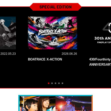
SPECIAL EDITION
2022.05.23
2026.06.26
BOATRACE X-ACTION
430/Fourthirt
ANNIVERSAR