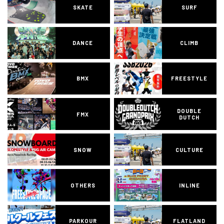
SKATE
SURF
DANCE
CLIMB
BMX
FREESTYLE
DOUBLE
FMX
DUTCH
SNOW
CULTURE
OTHERS
INLINE
PARKOUR
FLATLAND