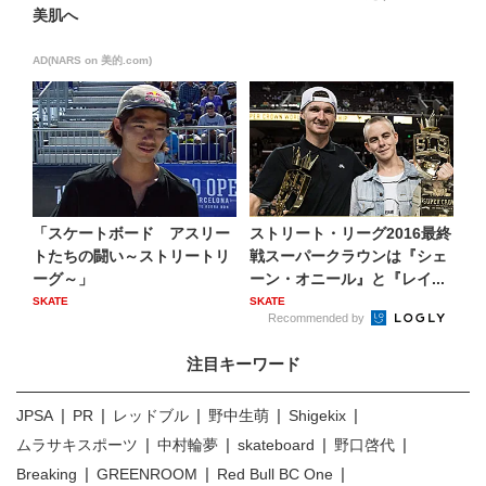
美肌へ
AD(NARS on 美的.com)
「スケートボード アスリー
ストリート・リーグ2016最終
トたちの闘い～ストリートリ
戦スーパークラウンは『シェ
ーグ～」
ーン・オニール』と『レイ...
SKATE
SKATE
Recommended by
注目キーワード
JPSA
PR
レッドブル
野中生萌
Shigekix
ムラサキスポーツ
中村輪夢
skateboard
野口啓代
Breaking
GREENROOM
Red Bull BC One