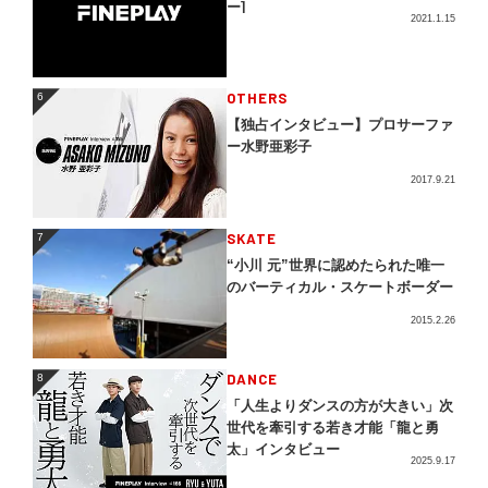
ー]
2021.1.15
OTHERS
6
6
【独占インタビュー】プロサーファ
ー水野亜彩子
2017.9.21
SKATE
7
7
“小川 元”世界に認めたられた唯一
のバーティカル・スケートボーダー
2015.2.26
DANCE
8
8
「人生よりダンスの方が大きい」次
世代を牽引する若き才能「龍と勇
太」インタビュー
2025.9.17