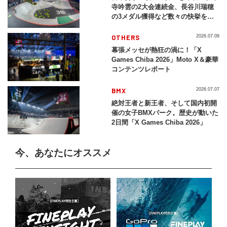
寺吟雲の2大会連続金、長谷川瑞穂
の3メダル獲得など数々の快挙をプ
レイバック「X Games Chiba
2026」
OTHERS
2026.07.09
幕張メッセが熱狂の渦に！「X
Games Chiba 2026」Moto X＆豪華
コンテンツレポート
BMX
2026.07.07
絶対王者と新王者、そして国内初開
催の女子BMXパーク。歴史が動いた
2日間「X Games Chiba 2026」
今、あなたにオススメ