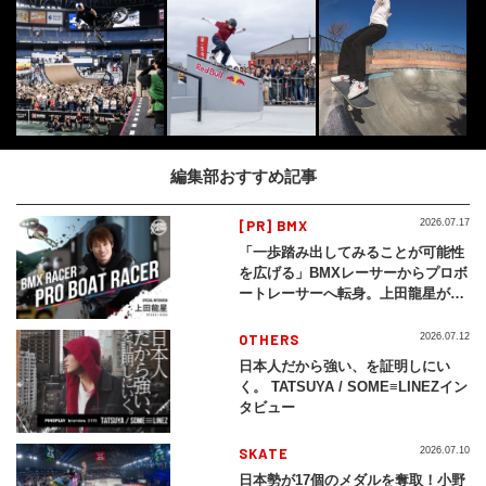
編集部おすすめ記事
[PR] BMX
2026.07.17
「一歩踏み出してみることが可能性
を広げる」BMXレーサーからプロボ
ートレーサーへ転身。上田龍星が体
現する挑戦の軌跡
OTHERS
2026.07.12
日本人だから強い、を証明しにい
く。 TATSUYA / SOME≡LINEZイン
タビュー
SKATE
2026.07.10
日本勢が17個のメダルを奪取！小野