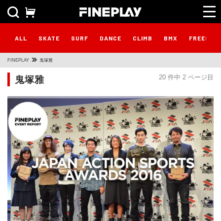
ALL
SKATE
SURF
DANCE
CLIMB
BMX
FREESTY
FINEPLAY
鬼塚雅
鬼塚雅
20 件中 2 ページ目