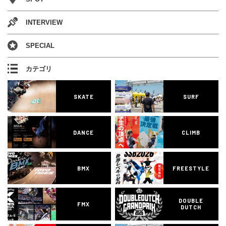
INTERVIEW
SPECIAL
カテゴリ
SKATE
SURF
DANCE
CLIMB
BMX
FREESTYLE
DOUBLE
FMX
DUTCH