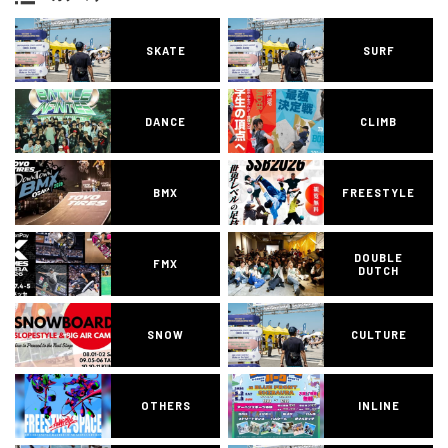
SKATE
SURF
DANCE
CLIMB
BMX
FREESTYLE
DOUBLE
FMX
DUTCH
SNOW
CULTURE
OTHERS
INLINE