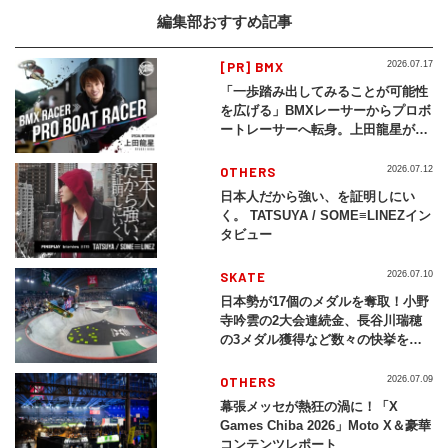
編集部おすすめ記事
[PR] BMX
2026.07.17
「一歩踏み出してみることが可能性
を広げる」BMXレーサーからプロボ
ートレーサーへ転身。上田龍星が体
現する挑戦の軌跡
OTHERS
2026.07.12
日本人だから強い、を証明しにい
く。 TATSUYA / SOME≡LINEZイン
タビュー
SKATE
2026.07.10
日本勢が17個のメダルを奪取！小野
寺吟雲の2大会連続金、長谷川瑞穂
の3メダル獲得など数々の快挙をプ
レイバック「X Games Chiba
2026」
OTHERS
2026.07.09
幕張メッセが熱狂の渦に！「X
Games Chiba 2026」Moto X＆豪華
コンテンツレポート