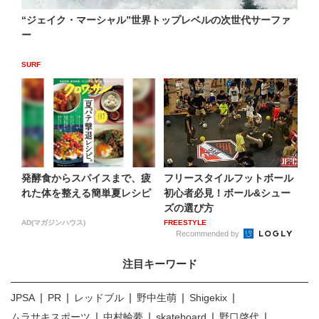
“ジェイク・マーシャル”世界トップレベルの次世代サーファ
ー
SURF
発酵食からスパイスまで、疲
フリースタイルフットボール
れた体を整える簡単夏レシピ
初心者必見！ボール&シュー
ズの選び方
AD(マガジンハウス)
FREESTYLE
Recommended by
注目キーワード
JPSA
PR
レッドブル
野中生萌
Shigekix
ムラサキスポーツ
中村輪夢
skateboard
野口啓代