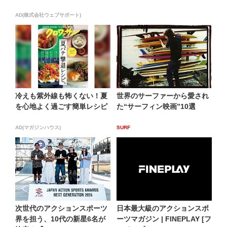
AD(株式会社ウェブサポート)
冷えも紫外線も怖くない！夏
世界のサーファーから愛され
を心地よく過ごす簡単レシピ
た“サーフィン映画”10選
AD(マガジンハウス)
SURF
次世代のアクションスポーツ
日本最大級のアクションスポ
界を担う、10代の新星6名が
ーツマガジン | FINEPLAY [フ