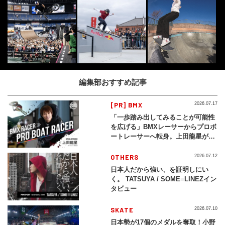
編集部おすすめ記事
[PR] BMX
2026.07.17
「一歩踏み出してみることが可能性
を広げる」BMXレーサーからプロボ
ートレーサーへ転身。上田龍星が体
現する挑戦の軌跡
OTHERS
2026.07.12
日本人だから強い、を証明しにい
く。 TATSUYA / SOME≡LINEZイン
タビュー
SKATE
2026.07.10
日本勢が17個のメダルを奪取！小野