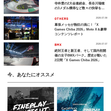
寺吟雲の2大会連続金、長谷川瑞穂
の3メダル獲得など数々の快挙をプ
レイバック「X Games Chiba
2026」
OTHERS
2026.07.09
幕張メッセが熱狂の渦に！「X
Games Chiba 2026」Moto X＆豪華
コンテンツレポート
BMX
2026.07.07
絶対王者と新王者、そして国内初開
催の女子BMXパーク。歴史が動いた
2日間「X Games Chiba 2026」
今、あなたにオススメ