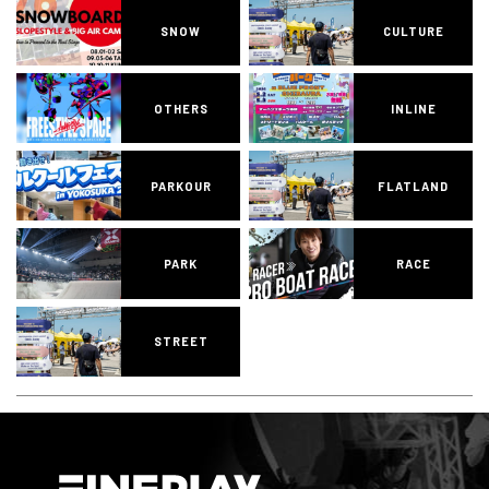
SNOW
CULTURE
OTHERS
INLINE
PARKOUR
FLATLAND
PARK
RACE
STREET