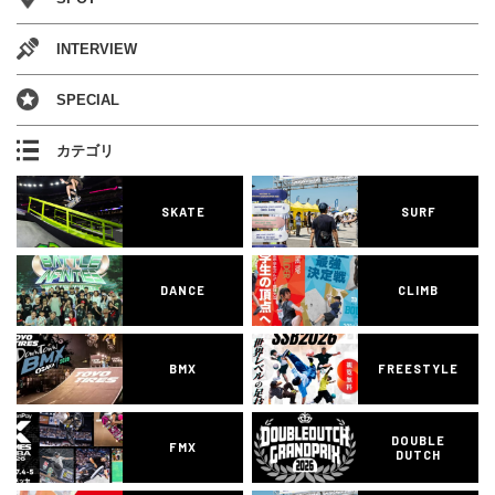
INTERVIEW
SPECIAL
カテゴリ
SKATE
SURF
DANCE
CLIMB
BMX
FREESTYLE
DOUBLE
FMX
DUTCH