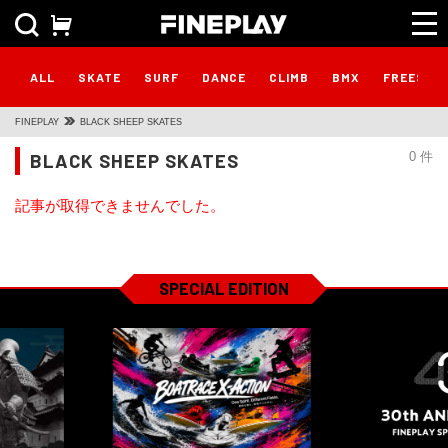
ALL
SKATE
SURF
DANCE
CLIMB
BMX
FREESTY
FINEPLAY
BLACK SHEEP SKATES
BLACK SHEEP SKATES
0 件
記事が取得できませんでした。
SPECIAL EDITION