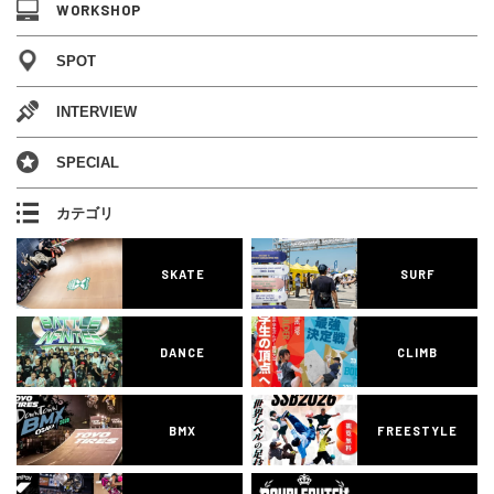
WORKSHOP
SPOT
INTERVIEW
SPECIAL
カテゴリ
SKATE
SURF
DANCE
CLIMB
BMX
FREESTYLE