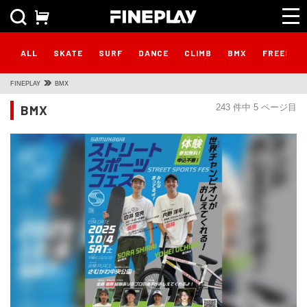
ALL
SKATE
SURF
DANCE
CLIMB
BMX
FREESTY
FINEPLAY
BMX
BMX
243 件中 5 ページ目