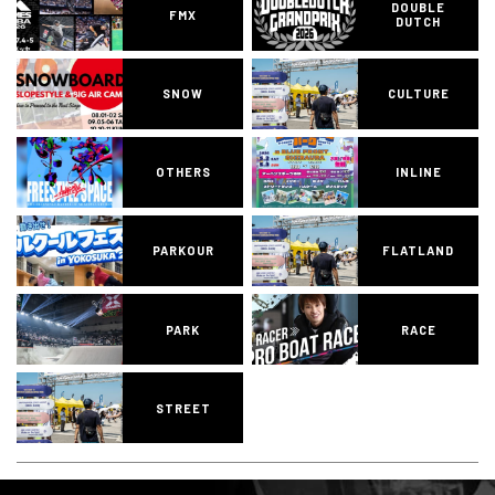
DOUBLE
FMX
DUTCH
SNOW
CULTURE
OTHERS
INLINE
PARKOUR
FLATLAND
PARK
RACE
STREET