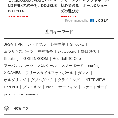
この夏の主役に相応しいGRA
フリースタイルフットボール
ND PRIXの称号を。DOUBLE
初心者必見！ボール&シュー
DUTCH G...
ズの選び方
DOUBLEDUTCH
FREESTYLE
Recommended by
注目キーワード
JPSA
PR
レッドブル
野中生萌
Shigekix
ムラサキスポーツ
中村輪夢
skateboard
野口啓代
Breaking
GREENROOM
Red Bull BC One
アーバンスポーツ
パルクール
スノーボード
surfing
X GAMES
フリースタイルフットボール
ダンス
ボルダリング
ダブルダッチ
クライミング
INTERVIEW
Red Bull
ブレイキン
BMX
サーフィン
スケートボード
pickup
recommend
HOW TO