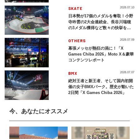
SKATE
2026.07.10
日本勢が17個のメダルを奪取！小野
寺吟雲の2大会連続金、長谷川瑞穂
の3メダル獲得など数々の快挙をプ
レイバック「X Games Chiba
2026」
OTHERS
2026.07.09
幕張メッセが熱狂の渦に！「X
Games Chiba 2026」Moto X＆豪華
コンテンツレポート
BMX
2026.07.07
絶対王者と新王者、そして国内初開
催の女子BMXパーク。歴史が動いた
2日間「X Games Chiba 2026」
今、あなたにオススメ