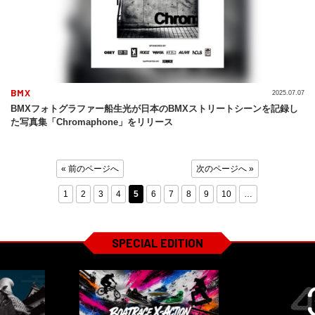
BMX
2025.07.07
BMXフォトグラファー船生光が日本のBMXストリートシーンを記録し
た写真集「Chromaphone」をリリース
« 前のページへ
次のページへ »
1
2
3
4
5
6
7
8
9
10
…
SPECIAL EDITION