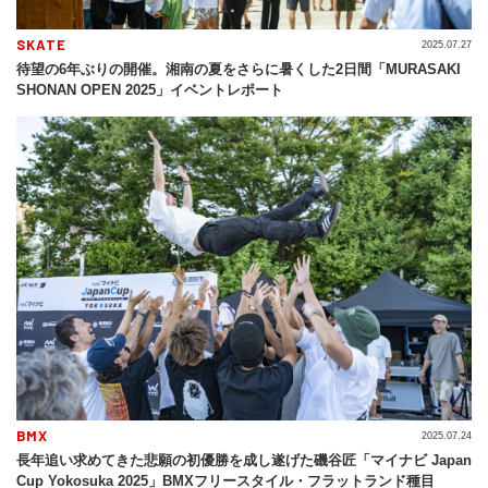
SKATE
2025.07.27
待望の6年ぶりの開催。湘南の夏をさらに暑くした2日間「MURASAKI
SHONAN OPEN 2025」イベントレポート
BMX
2025.07.24
長年追い求めてきた悲願の初優勝を成し遂げた磯谷匠「マイナビ Japan
Cup Yokosuka 2025」BMXフリースタイル・フラットランド種目