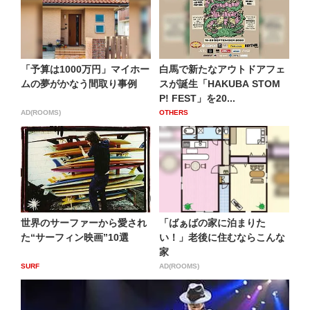
「予算は1000万円」マイホー
白馬で新たなアウトドアフェ
ムの夢がかなう間取り事例
スが誕生「HAKUBA STOM
P! FEST」を20...
AD(ROOMS)
OTHERS
世界のサーファーから愛され
「ばぁばの家に泊まりた
た“サーフィン映画”10選
い！」老後に住むならこんな
家
SURF
AD(ROOMS)