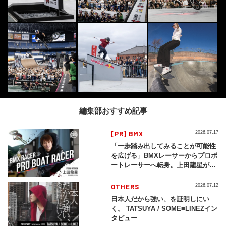
編集部おすすめ記事
[PR] BMX
2026.07.17
「一歩踏み出してみることが可能性
を広げる」BMXレーサーからプロボ
ートレーサーへ転身。上田龍星が体
現する挑戦の軌跡
OTHERS
2026.07.12
日本人だから強い、を証明しにい
く。 TATSUYA / SOME≡LINEZイン
タビュー