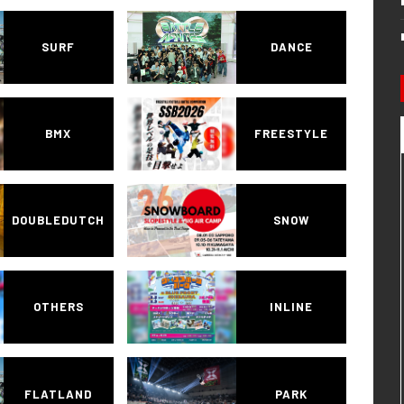
SURF
DANCE
BMX
FREESTYLE
DOUBLEDUTCH
SNOW
OTHERS
INLINE
FLATLAND
PARK