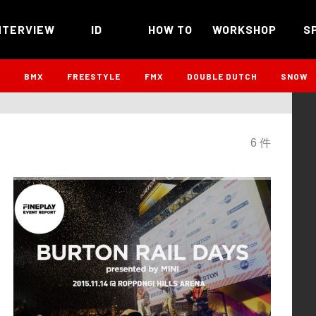
NTERVIEW
ID
HOW TO
WORKSHOP
S
B
BMX
FREESTYLE
FMX
DOUBLE DUTCH
SNOW
6 件