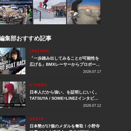
編集部おすすめ記事
[PR] BMX
「一歩踏み出してみることが可能性を
広げる」BMXレーサーからプロボート
レーサーへ転身。上田龍星が体現する
2026.07.17
挑戦の軌跡
OTHERS
日本人だから強い、を証明しにいく。
TATSUYA / SOME≡LINEZインタビュ
ー
2026.07.12
SKATE
日本勢が17個のメダルを奪取！小野寺