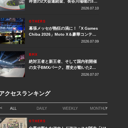
吟雲の2大会連続金、長谷川瑞穂の3メ
ダル獲得など数々の快挙をプレイバッ
2026.07.10
ク「X Games Chiba 2026」
OTHERS
幕張メッセが熱狂の渦に！「X Games
Chiba 2026」Moto X＆豪華コンテン
ツレポート
2026.07.09
BMX
絶対王者と新王者、そして国内初開催
の女子BMXパーク。歴史が動いた2日
間「X Games Chiba 2026」
2026.07.07
アクセスランキング
ALL
DAILY
WEEKLY
MONTHLY
1
OTHERS
1