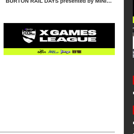
BURTON RAIL DAYS presented by MINI開
催