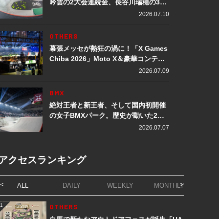
吟雲の2大会連続金、長谷川瑞穂の3メ
ダル獲得など数々の快挙をプレイバッ
2026.07.10
ク「X Games Chiba 2026」
OTHERS
幕張メッセが熱狂の渦に！「X Games
Chiba 2026」Moto X＆豪華コンテン
ツレポート
2026.07.09
BMX
絶対王者と新王者、そして国内初開催
の女子BMXパーク。歴史が動いた2日
間「X Games Chiba 2026」
2026.07.07
アクセスランキング
ALL
DAILY
WEEKLY
MONTHLY
1
OTHERS
1