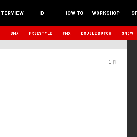
NTERVIEW
ID
HOW TO
WORKSHOP
S
B
BMX
FREESTYLE
FMX
DOUBLE DUTCH
SNOW
1 件