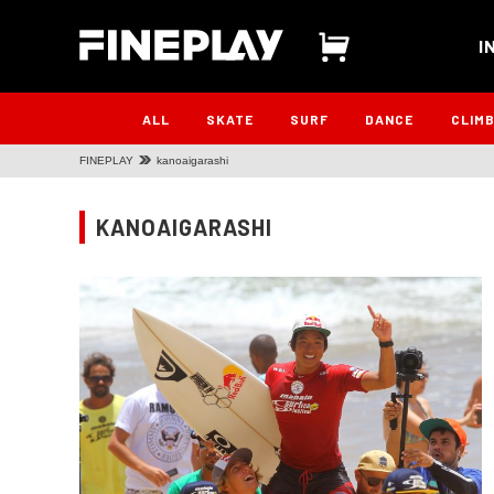
I
ALL
SKATE
SURF
DANCE
CLIM
FINEPLAY
kanoaigarashi
KANOAIGARASHI