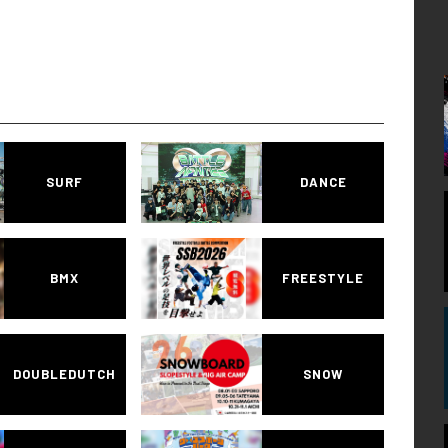
SURF
DANCE
BMX
FREESTYLE
DOUBLEDUTCH
SNOW