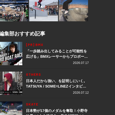
編集部おすすめ記事
[PR] BMX
「一歩踏み出してみることが可能性を
広げる」BMXレーサーからプロボート
レーサーへ転身。上田龍星が体現する
2026.07.17
挑戦の軌跡
OTHERS
日本人だから強い、を証明しにいく。
TATSUYA / SOME≡LINEZインタビュ
ー
2026.07.12
SKATE
日本勢が17個のメダルを奪取！小野寺