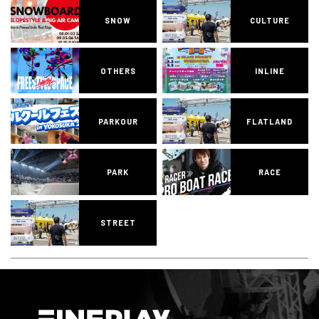
SNOW
CULTURE
OTHERS
INLINE
PARKOUR
FLATLAND
PARK
RACE
STREET