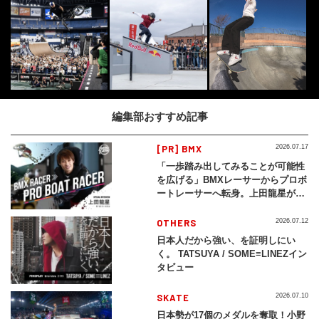
編集部おすすめ記事
[PR] BMX
2026.07.17
「一歩踏み出してみることが可能性
を広げる」BMXレーサーからプロボ
ートレーサーへ転身。上田龍星が体
現する挑戦の軌跡
OTHERS
2026.07.12
日本人だから強い、を証明しにい
く。 TATSUYA / SOME≡LINEZイン
タビュー
SKATE
2026.07.10
日本勢が17個のメダルを奪取！小野