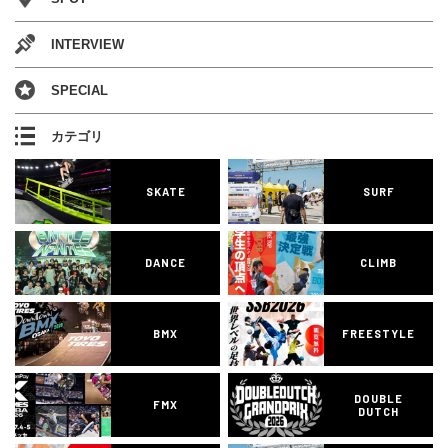
INTERVIEW
SPECIAL
カテゴリ
SKATE
SURF
DANCE
CLIMB
BMX
FREESTYLE
DOUBLE
FMX
DUTCH