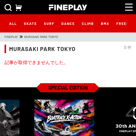
ALL
SKATE
SURF
DANCE
CLIMB
BMX
FREESTY
FINEPLAY
MURASAKI PARK TOKYO
MURASAKI PARK TOKYO
0 件
記事が取得できませんでした。
SPECIAL EDITION