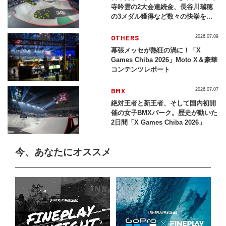
寺吟雲の2大会連続金、長谷川瑞穂
の3メダル獲得など数々の快挙をプ
レイバック「X Games Chiba
2026」
OTHERS
2026.07.09
幕張メッセが熱狂の渦に！「X
Games Chiba 2026」Moto X＆豪華
コンテンツレポート
BMX
2026.07.07
絶対王者と新王者、そして国内初開
催の女子BMXパーク。歴史が動いた
2日間「X Games Chiba 2026」
今、あなたにオススメ