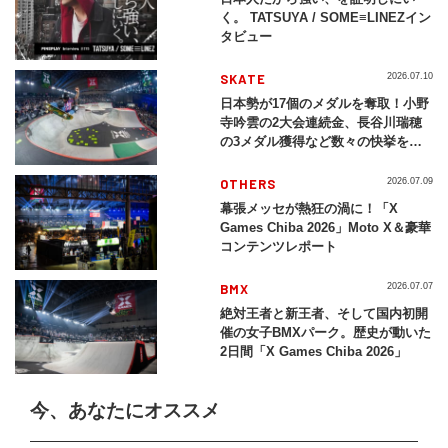
く。 TATSUYA / SOME≡LINEZイン
タビュー
SKATE
2026.07.10
日本勢が17個のメダルを奪取！小野
寺吟雲の2大会連続金、長谷川瑞穂
の3メダル獲得など数々の快挙をプ
レイバック「X Games Chiba
2026」
OTHERS
2026.07.09
幕張メッセが熱狂の渦に！「X
Games Chiba 2026」Moto X＆豪華
コンテンツレポート
BMX
2026.07.07
絶対王者と新王者、そして国内初開
催の女子BMXパーク。歴史が動いた
2日間「X Games Chiba 2026」
今、あなたにオススメ