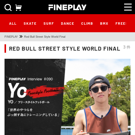
ALL
SKATE
SURF
DANCE
CLIMB
BMX
FREESTY
FINEPLAY
Red Bull Street Style World Final
RED BULL STREET STYLE WORLD FINAL
3 件