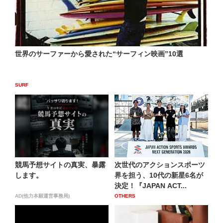
世界のサーファーから愛された“サーフィン映画”10選
SURF
競馬予想サイトの真実、暴露
次世代のアクションスポーツ
します。
界を担う、10代の新星6名が
決定！『JAPAN ACT...
AD(他力本願運営事務局)
OTHERS