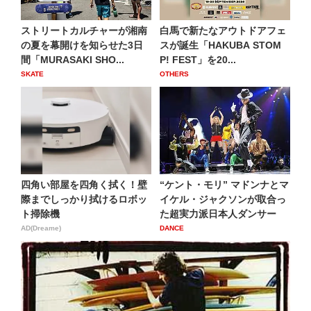
ストリートカルチャーが湘南
白馬で新たなアウトドアフェ
の夏を幕開けを知らせた3日
スが誕生「HAKUBA STOM
間「MURASAKI SHO...
P! FEST」を20...
SKATE
OTHERS
四角い部屋を四角く拭く！壁
“ケント・モリ” マドンナとマ
際までしっかり拭けるロボッ
イケル・ジャクソンが取合っ
ト掃除機
た超実力派日本人ダンサー
AD(Dreame)
DANCE