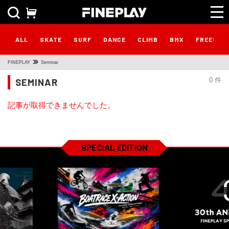
ALL
SKATE
SURF
DANCE
CLIMB
BMX
FREESTY
FINEPLAY
Seminar
SEMINAR
0 件
記事が取得できませんでした。
SPECIAL EDITION