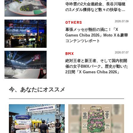
寺吟雲の2大会連続金、長谷川瑞穂
の3メダル獲得など数々の快挙をプ
レイバック「X Games Chiba
2026」
OTHERS
2026.07.09
幕張メッセが熱狂の渦に！「X
Games Chiba 2026」Moto X＆豪華
コンテンツレポート
BMX
2026.07.07
絶対王者と新王者、そして国内初開
催の女子BMXパーク。歴史が動いた
2日間「X Games Chiba 2026」
今、あなたにオススメ