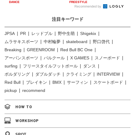
DANCE
FREESTYLE
Recommended by
注目キーワード
JPSA
PR
レッドブル
野中生萌
Shigekix
ムラサキスポーツ
中村輪夢
skateboard
野口啓代
Breaking
GREENROOM
Red Bull BC One
アーバンスポーツ
パルクール
X GAMES
スノーボード
surfing
フリースタイルフットボール
ダンス
ボルダリング
ダブルダッチ
クライミング
INTERVIEW
Red Bull
ブレイキン
BMX
サーフィン
スケートボード
pickup
recommend
HOW TO
WORKSHOP
SPOT