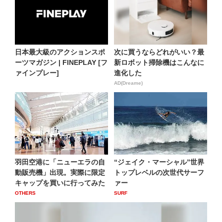
日本最大級のアクションスポ
次に買うならどれがいい？最
ーツマガジン | FINEPLAY [フ
新ロボット掃除機はこんなに
ァインプレー]
進化した
AD(Dreame)
羽田空港に「ニューエラの自
“ジェイク・マーシャル”世界
動販売機」出現。実際に限定
トップレベルの次世代サーフ
キャップを買いに行ってみた
ァー
OTHERS
SURF