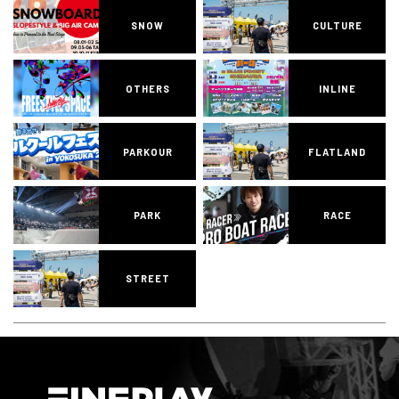
SNOW
CULTURE
OTHERS
INLINE
PARKOUR
FLATLAND
PARK
RACE
STREET