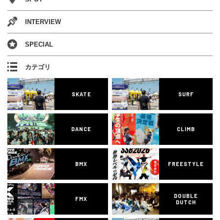
INTERVIEW
SPECIAL
カテゴリ
SKATE
SURF
DANCE
CLIMB
BMX
FREESTYLE
DOUBLE
FMX
DUTCH