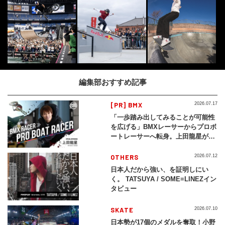
編集部おすすめ記事
[PR] BMX
2026.07.17
「一歩踏み出してみることが可能性
を広げる」BMXレーサーからプロボ
ートレーサーへ転身。上田龍星が体
現する挑戦の軌跡
OTHERS
2026.07.12
日本人だから強い、を証明しにい
く。 TATSUYA / SOME≡LINEZイン
タビュー
SKATE
2026.07.10
日本勢が17個のメダルを奪取！小野