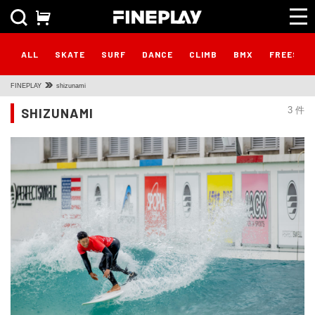
ALL
SKATE
SURF
DANCE
CLIMB
BMX
FREESTY
FINEPLAY
shizunami
SHIZUNAMI
3 件