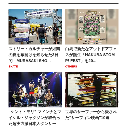
ストリートカルチャーが湘南
白馬で新たなアウトドアフェ
の夏を幕開けを知らせた3日
スが誕生「HAKUBA STOM
間「MURASAKI SHO...
P! FEST」を20...
SKATE
OTHERS
“ケント・モリ” マドンナとマ
世界のサーファーから愛され
イケル・ジャクソンが取合っ
た“サーフィン映画”10選
た超実力派日本人ダンサー