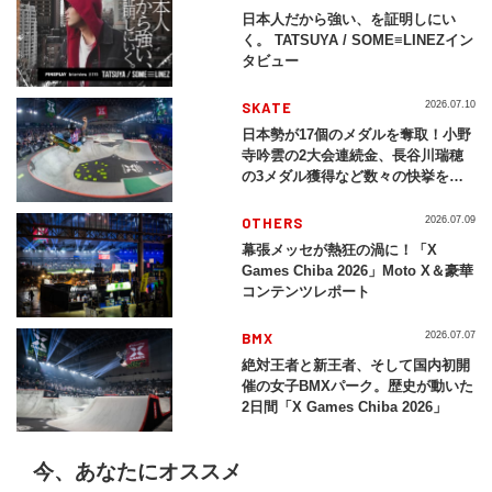
日本人だから強い、を証明しにい
く。 TATSUYA / SOME≡LINEZイン
タビュー
SKATE
2026.07.10
日本勢が17個のメダルを奪取！小野
寺吟雲の2大会連続金、長谷川瑞穂
の3メダル獲得など数々の快挙をプ
レイバック「X Games Chiba
2026」
OTHERS
2026.07.09
幕張メッセが熱狂の渦に！「X
Games Chiba 2026」Moto X＆豪華
コンテンツレポート
BMX
2026.07.07
絶対王者と新王者、そして国内初開
催の女子BMXパーク。歴史が動いた
2日間「X Games Chiba 2026」
今、あなたにオススメ