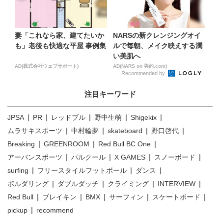
妻「これなら家、建てたいか
NARSの新クレンジングオイ
も」老後も快適な平屋 事例集
ルで毎朝、メイク映えする潤
い美肌へ
AD(株式会社ウェブサポート)
AD(NARS on 美的.com)
Recommended by
注目キーワード
JPSA
PR
レッドブル
野中生萌
Shigekix
ムラサキスポーツ
中村輪夢
skateboard
野口啓代
Breaking
GREENROOM
Red Bull BC One
アーバンスポーツ
パルクール
X GAMES
スノーボード
surfing
フリースタイルフットボール
ダンス
ボルダリング
ダブルダッチ
クライミング
INTERVIEW
Red Bull
ブレイキン
BMX
サーフィン
スケートボード
pickup
recommend