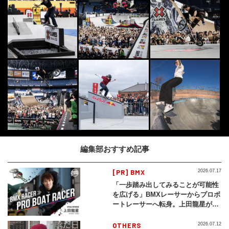
編集部おすすめ記事
[PR] BMX
2026.07.17
「一歩踏み出してみることが可能性
を広げる」BMXレーサーからプロボ
ートレーサーへ転身。上田龍星が体
現する挑戦の軌跡
OTHERS
2026.07.12