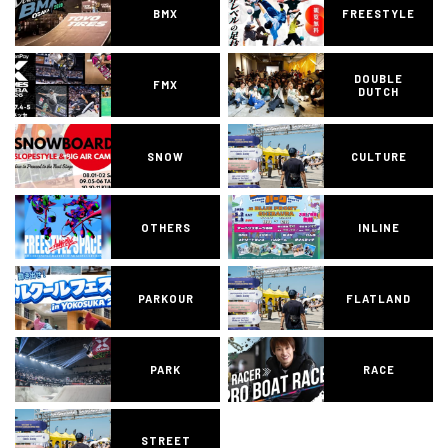
BMX
FREESTYLE
DOUBLE
FMX
DUTCH
SNOW
CULTURE
OTHERS
INLINE
PARKOUR
FLATLAND
PARK
RACE
STREET