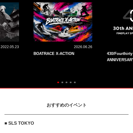
2022.05.23
2026.06.26
BOATRACE X-ACTION
430/Fourthirt
ANNIVERSAR
おすすめのイベント
■ SLS TOKYO