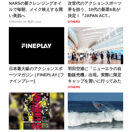
NARSの新クレンジングオイ
次世代のアクションスポーツ
ルで毎朝、メイク映えする潤
界を担う、10代の新星6名が
い美肌へ
決定！『JAPAN ACT...
AD(NARS on 美的.com)
OTHERS
日本最大級のアクションスポ
羽田空港に「ニューエラの自
ーツマガジン | FINEPLAY [フ
動販売機」出現。実際に限定
ァインプレー]
キャップを買いに行ってみた
OTHERS