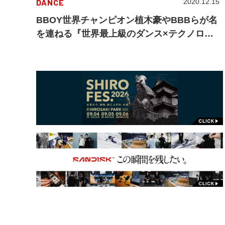
DANCE
2020.12.15
BBOY世界チャンピオン植木豪やBBBらが名
を連ねる『世界最上級のダンス×テクノロジ
ー集団』新始動