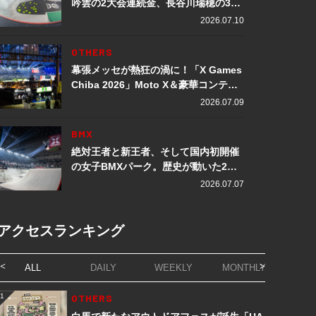
吟雲の2大会連続金、長谷川瑞穂の3メ
ダル獲得など数々の快挙をプレイバッ
2026.07.10
ク「X Games Chiba 2026」
OTHERS
幕張メッセが熱狂の渦に！「X Games
Chiba 2026」Moto X＆豪華コンテン
ツレポート
2026.07.09
BMX
絶対王者と新王者、そして国内初開催
の女子BMXパーク。歴史が動いた2日
間「X Games Chiba 2026」
2026.07.07
アクセスランキング
ALL
DAILY
WEEKLY
MONTHLY
1
OTHERS
1