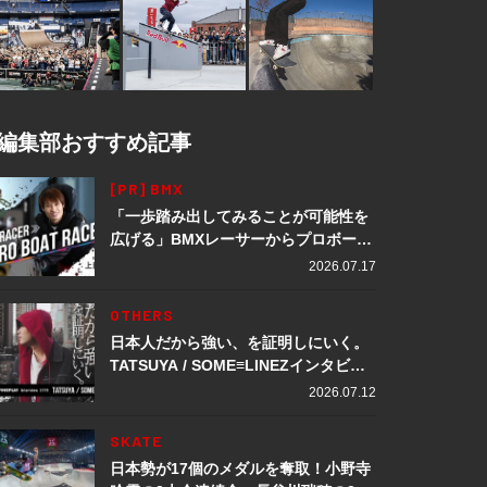
編集部おすすめ記事
[PR] BMX
「一歩踏み出してみることが可能性を
広げる」BMXレーサーからプロボート
レーサーへ転身。上田龍星が体現する
2026.07.17
挑戦の軌跡
OTHERS
日本人だから強い、を証明しにいく。
TATSUYA / SOME≡LINEZインタビュ
ー
2026.07.12
SKATE
日本勢が17個のメダルを奪取！小野寺