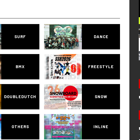
SURF
DANCE
BMX
FREESTYLE
DOUBLEDUTCH
SNOW
OTHERS
INLINE