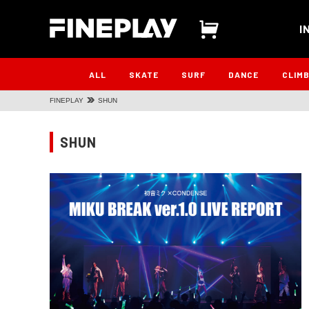
I
ALL
SKATE
SURF
DANCE
CLIM
FINEPLAY
SHUN
SHUN