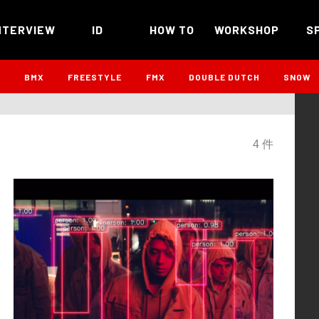
NTERVIEW
ID
HOW TO
WORKSHOP
S
B
BMX
FREESTYLE
FMX
DOUBLE DUTCH
SNOW
4 件