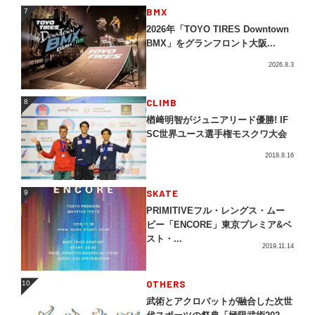
BMX
7
7
2026年「TOYO TIRES Downtown
BMX」をグランフロント大阪...
2026.8.3
CLIMB
8
8
楢﨑明智がジュニアリード優勝! IF
SC世界ユース選手権モスクワ大会
2018.8.16
SKATE
9
9
PRIMITIVEフル・レングス・ムー
ビー「ENCORE」東京プレミア&ベ
スト・...
2019.11.14
OTHERS
10
10
武術とアクロバットが融合した次世