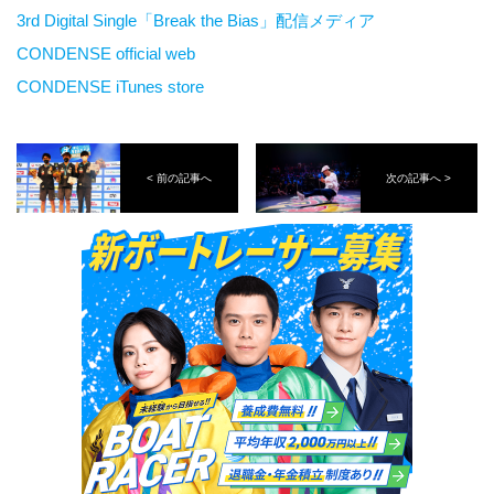
3rd Digital Single「Break the Bias」配信メディア
CONDENSE official web
CONDENSE iTunes store
< 前の記事へ
次の記事へ >