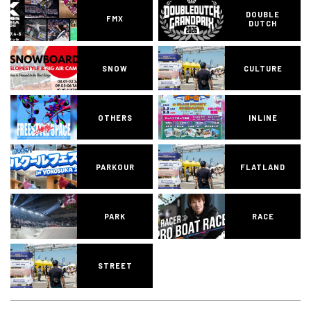
DOUBLE
FMX
DUTCH
SNOW
CULTURE
OTHERS
INLINE
PARKOUR
FLATLAND
PARK
RACE
STREET