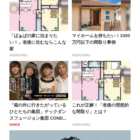
「ばぁばの家に泊まりた
マイホームを持ちたい！1000
い！」老後に住むならこんな
万円以下の間取り事例
家
AD(ROOMS)
AD(ROOMS)
「箱の外に行きたがっている
これが正解！「老後の理想的
ひとたちの集団」テックダン
な間取り」とは？
スフュージョン集団 COND...
DANCE
AD(ROOMS)