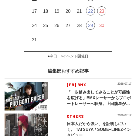
17
18
19
20
21
22
23
24
25
26
27
28
29
30
31
●今日 ○イベント開催日
編集部おすすめ記事
[PR] BMX
2026.07.17
「一歩踏み出してみることが可能性
を広げる」BMXレーサーからプロボ
ートレーサーへ転身。上田龍星が体
現する挑戦の軌跡
OTHERS
2026.07.12
日本人だから強い、を証明しにい
く。 TATSUYA / SOME≡LINEZイン
タビュー