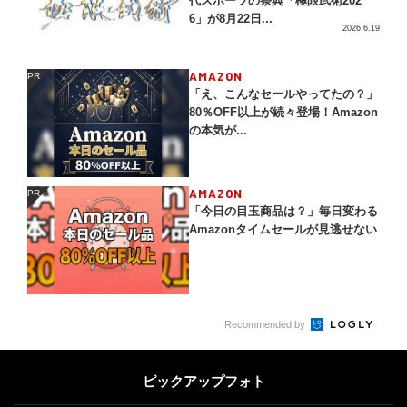
代スポーツの祭典「極限武術202
6」が8月22日...
2026.6.19
AMAZON
PR
PR
「え、こんなセールやってたの？」
80％OFF以上が続々登場！Amazon
の本気が...
AMAZON
PR
PR
「今日の目玉商品は？」毎日変わる
Amazonタイムセールが見逃せない
Recommended by
ピックアップフォト