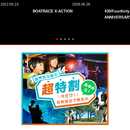
2022.05.23
2026.06.26
BOATRACE X-ACTION
430/Fourthirt
ANNIVERSAR