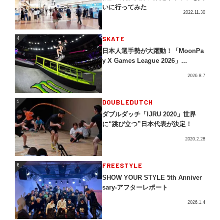
いに行ってみた
2022.11.30
4
SKATE
4
日本人選手勢が大躍動！「MoonPa
y X Games League 2026」...
2026.8.7
5
DOUBLEDUTCH
5
ダブルダッチ「IJRU 2020」世界
に“跳び立つ”日本代表が決定！
2020.2.28
FREESTYLE
6
6
SHOW YOUR STYLE 5th Anniver
sary-アフターレポート
2026.1.4