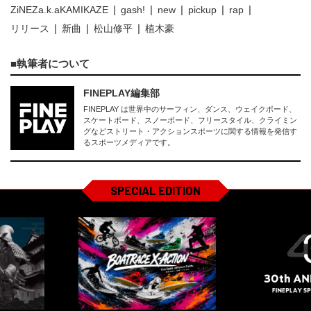
ZiNEZa.k.aKAMIKAZE
gash!
new
pickup
rap
リリース
新曲
松山修平
植木豪
執筆者について
FINEPLAY編集部
FINEPLAY は世界中のサーフィン、ダンス、ウェイクボード、
スケートボード、スノーボード、フリースタイル、クライミン
グなどストリート・アクションスポーツに関する情報を発信す
るスポーツメディアです。
SPECIAL EDITION