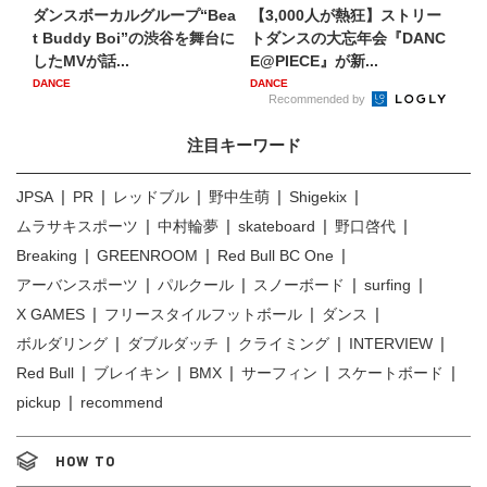
ダンスボーカルグループ“Bea
​【3,000人が熱狂】ストリー
t Buddy Boi”の渋谷を舞台に
トダンスの大忘年会『DANC
したMVが話...
E@PIECE』が新...
DANCE
DANCE
Recommended by
注目キーワード
JPSA
PR
レッドブル
野中生萌
Shigekix
ムラサキスポーツ
中村輪夢
skateboard
野口啓代
Breaking
GREENROOM
Red Bull BC One
アーバンスポーツ
パルクール
スノーボード
surfing
X GAMES
フリースタイルフットボール
ダンス
ボルダリング
ダブルダッチ
クライミング
INTERVIEW
Red Bull
ブレイキン
BMX
サーフィン
スケートボード
pickup
recommend
HOW TO