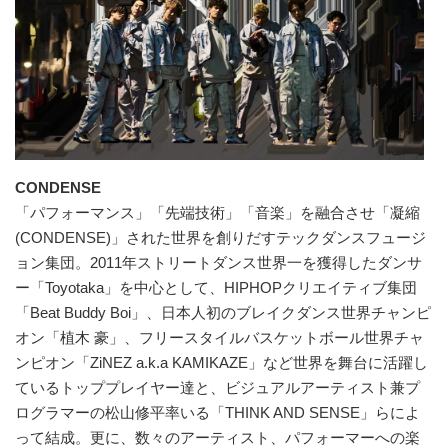
CONDENSE
「パフォーマンス」「先端技術」「音楽」を融合させ「凝縮
(CONDENSE)」された世界を創りだすテックダンスフュージ
ョン集団。2011年ストリートダンス世界一を獲得したダンサ
ー「Toyotaka」を中心として、HIPHOPクリエイティブ集団
「Beat Buddy Boi」、日本人初のブレイクダンス世界チャンピ
オン「植木 豪」、フリースタイルバスケットボール世界チャ
ンピオン「ZiNEZ a.k.a KAMIKAZE」など世界を舞台に活躍し
ているトッププレイヤー達と、ビジュアルアーティスト兼プ
ログラマーの松山修平率いる「THINK AND SENSE」らによ
って結成。更に、数々のアーティスト、パフォーマーへの楽