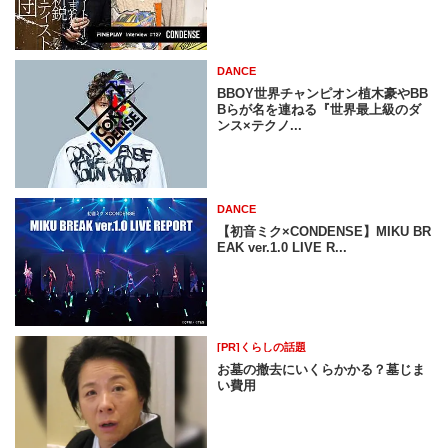
DANCE
BBOY世界チャンピオン植木豪やBB
Bらが名を連ねる『世界最上級のダ
ンス×テクノ...
DANCE
【初音ミク×CONDENSE】MIKU BR
EAK ver.1.0 LIVE R...
[PR]くらしの話題
お墓の撤去にいくらかかる？墓じま
い費用