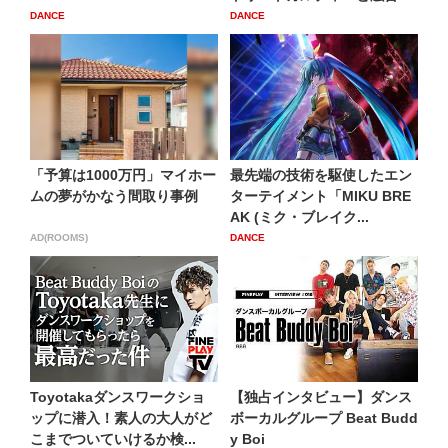
新...
DANCE
DANCE
「予算は1000万円」マイホー
最先端の技術を駆使したエン
ムの夢がかなう間取り事例
ターテイメント「MIKU BRE
AK (ミク・ブレイク...
AD(ROOMS)
DANCE
Toyotakaダンスワークショ
【独占インタビュー】ダンス
ップに潜入！素人の大人がど
ボーカルグループ Beat Budd
こまでついていけるか検...
y Boi