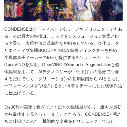
CONDENSEはアーティストであり、いちプロジェクトでもあ
る。その最大の特徴は、テックダンスフュージョン集団と自
ら名乗り、表現方法に革新的な挑戦をしている。今作は、ク
リエイティブ集団BUDDHA.INC.が映像ディレクターを務め、
半導体素子メーカーのIntelが提供するAIソリューション
OpenVINOを採用。OpenVINOのSemantic Segmentationと物
体認識を用いて、AIテクノロジーが「仕上げ」の部分で活躍
するだけでなく、クリエーションの初期段階から AIとともに
パフォーマンスを”共創”するという事をテーマにした映像作品
に仕上げている。
3分30秒が高速で過ぎていくほどの臨場感があり、誰もが最初
から最後まで見入ってしまうことだろう。CONDENSEが私た
ちに仕掛けに来た、挑戦的な楽曲をぜひチェックしてほし