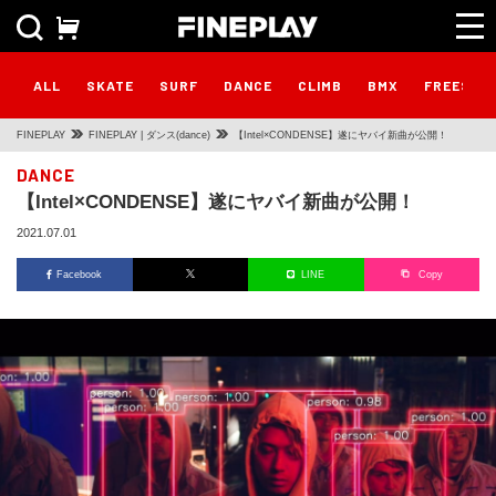
ALL
SKATE
SURF
DANCE
CLIMB
BMX
FREESTY
FINEPLAY
FINEPLAY | ダンス(dance)
【Intel×CONDENSE】遂にヤバイ新曲が公開！
DANCE
【Intel×CONDENSE】遂にヤバイ新曲が公開！
2021.07.01
Facebook
LINE
Copy