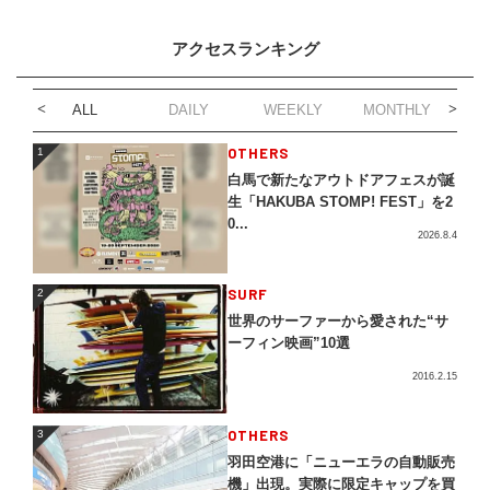
アクセスランキング
ALL
DAILY
WEEKLY
MONTHLY
1
OTHERS
1
白馬で新たなアウトドアフェスが誕
生「HAKUBA STOMP! FEST」を2
0...
2026.8.4
2
SURF
2
世界のサーファーから愛された“サ
ーフィン映画”10選
2016.2.15
3
OTHERS
3
羽田空港に「ニューエラの自動販売
機」出現。実際に限定キャップを買