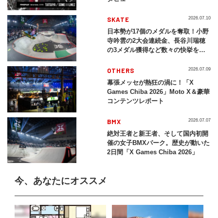
SKATE
2026.07.10
日本勢が17個のメダルを奪取！小野
寺吟雲の2大会連続金、長谷川瑞穂
の3メダル獲得など数々の快挙をプ
レイバック「X Games Chiba
2026」
OTHERS
2026.07.09
幕張メッセが熱狂の渦に！「X
Games Chiba 2026」Moto X＆豪華
コンテンツレポート
BMX
2026.07.07
絶対王者と新王者、そして国内初開
催の女子BMXパーク。歴史が動いた
2日間「X Games Chiba 2026」
今、あなたにオススメ