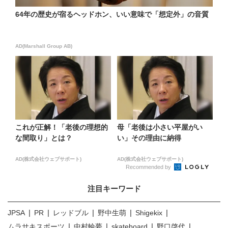
64年の歴史が宿るヘッドホン、いい意味で「想定外」の音質
AD(Marshall Group AB)
これが正解！「老後の理想的
母「老後は小さい平屋がい
な間取り」とは？
い」その理由に納得
AD(株式会社ウェブサポート)
AD(株式会社ウェブサポート)
Recommended by
注目キーワード
JPSA
PR
レッドブル
野中生萌
Shigekix
ムラサキスポーツ
中村輪夢
skateboard
野口啓代