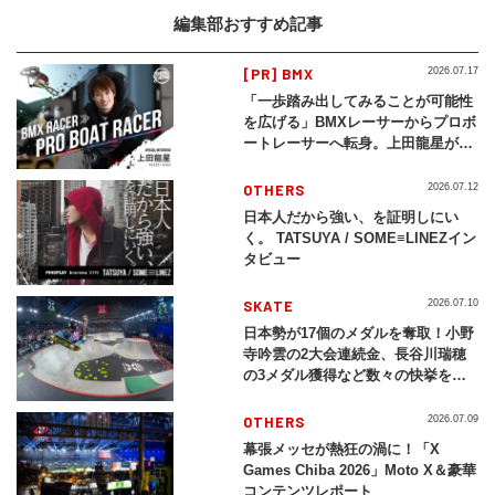
編集部おすすめ記事
[PR] BMX
2026.07.17
「一歩踏み出してみることが可能性
を広げる」BMXレーサーからプロボ
ートレーサーへ転身。上田龍星が体
現する挑戦の軌跡
OTHERS
2026.07.12
日本人だから強い、を証明しにい
く。 TATSUYA / SOME≡LINEZイン
タビュー
SKATE
2026.07.10
日本勢が17個のメダルを奪取！小野
寺吟雲の2大会連続金、長谷川瑞穂
の3メダル獲得など数々の快挙をプ
レイバック「X Games Chiba
2026」
OTHERS
2026.07.09
幕張メッセが熱狂の渦に！「X
Games Chiba 2026」Moto X＆豪華
コンテンツレポート