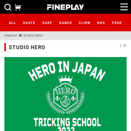
ALL
SKATE
SURF
DANCE
CLIMB
BMX
FREESTY
FINEPLAY
STUDIO HERO
STUDIO HERO
1 件