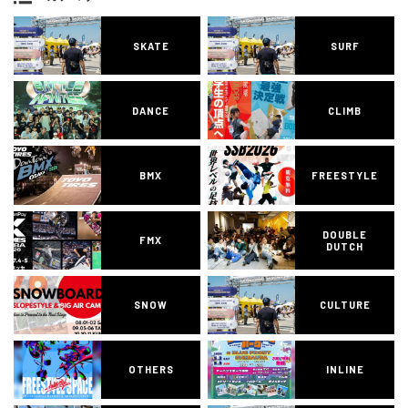
SKATE
SURF
DANCE
CLIMB
BMX
FREESTYLE
DOUBLE
FMX
DUTCH
SNOW
CULTURE
OTHERS
INLINE