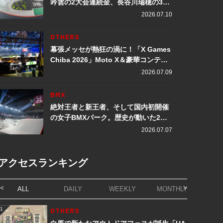
吟雲の2大会連続金、長谷川瑞穂の3メ
ダル獲得など数々の快挙をプレイバッ
2026.07.10
ク「X Games Chiba 2026」
OTHERS
幕張メッセが熱狂の渦に！「X Games
Chiba 2026」Moto X＆豪華コンテン
ツレポート
2026.07.09
BMX
絶対王者と新王者、そして国内初開催
の女子BMXパーク。歴史が動いた2日
間「X Games Chiba 2026」
2026.07.07
アクセスランキング
ALL
DAILY
WEEKLY
MONTHLY
1
OTHERS
1