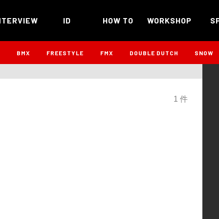
NTERVIEW
ID
HOW TO
WORKSHOP
S
B
BMX
FREESTYLE
FMX
DOUBLE DUTCH
SNOW
1 件