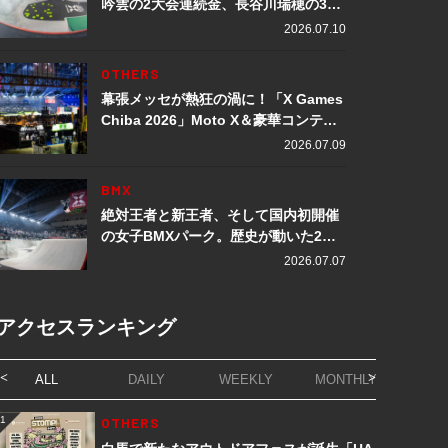
吟雲の2大会連続金、長谷川瑞穂の3メ
ダル獲得など数々の快挙をプレイバッ
2026.07.10
ク「X Games Chiba 2026」
OTHERS
幕張メッセが熱狂の渦に！「X Games
Chiba 2026」Moto X＆豪華コンテン
ツレポート
2026.07.09
BMX
絶対王者と新王者、そして国内初開催
の女子BMXパーク。歴史が動いた2日
間「X Games Chiba 2026」
2026.07.07
アクセスランキング
ALL
DAILY
WEEKLY
MONTHLY
1
OTHERS
1