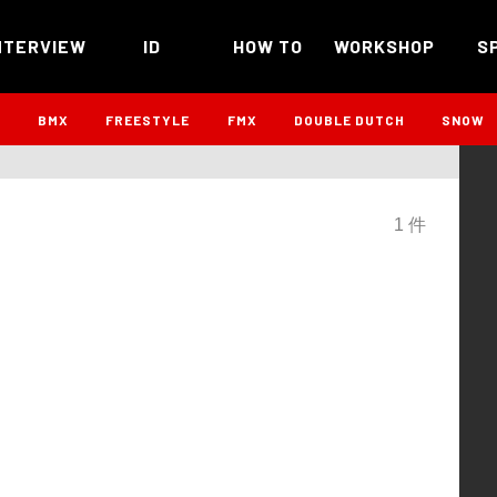
NTERVIEW
ID
HOW TO
WORKSHOP
S
B
BMX
FREESTYLE
FMX
DOUBLE DUTCH
SNOW
1 件