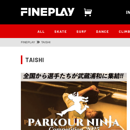
I
ALL
SKATE
SURF
DANCE
CLIM
FINEPLAY
TAISHI
TAISHI