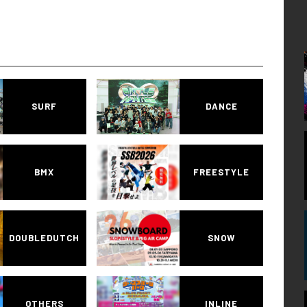
SURF
DANCE
BMX
FREESTYLE
DOUBLEDUTCH
SNOW
OTHERS
INLINE