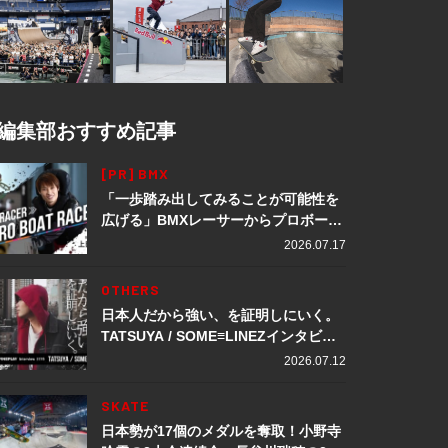
編集部おすすめ記事
[PR] BMX
「一歩踏み出してみることが可能性を
広げる」BMXレーサーからプロボート
レーサーへ転身。上田龍星が体現する
2026.07.17
挑戦の軌跡
OTHERS
日本人だから強い、を証明しにいく。
TATSUYA / SOME≡LINEZインタビュ
ー
2026.07.12
SKATE
日本勢が17個のメダルを奪取！小野寺