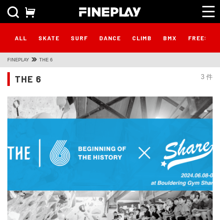
ALL
SKATE
SURF
DANCE
CLIMB
BMX
FREESTY
FINEPLAY
THE 6
THE 6
3 件