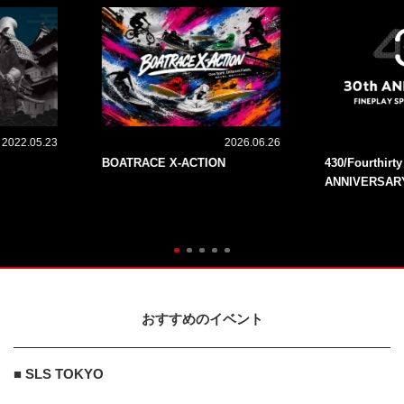
2022.05.23
2026.06.26
BOATRACE X-ACTION
430/Fourthirt
ANNIVERSAR
おすすめのイベント
■ SLS TOKYO