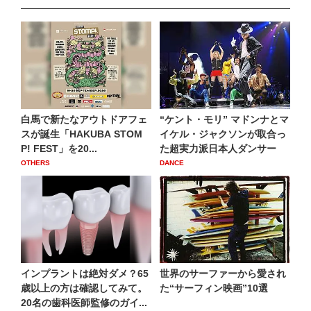
白馬で新たなアウトドアフェ
“ケント・モリ” マドンナとマ
スが誕生「HAKUBA STOM
イケル・ジャクソンが取合っ
P! FEST」を20...
た超実力派日本人ダンサー
OTHERS
DANCE
インプラントは絶対ダメ？65
世界のサーファーから愛され
歳以上の方は確認してみて。
た“サーフィン映画”10選
20名の歯科医師監修のガイ...