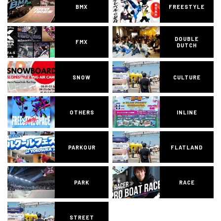
BMX
FREESTYLE
DOUBLE
FMX
DUTCH
SNOW
CULTURE
OTHERS
INLINE
PARKOUR
FLATLAND
PARK
RACE
STREET