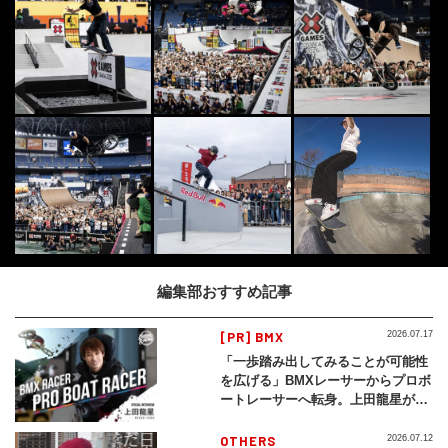
編集部おすすめ記事
[PR] BMX
2026.07.17
「一歩踏み出してみることが可能性
を広げる」BMXレーサーからプロボ
ートレーサーへ転身。上田龍星が体
現する挑戦の軌跡
OTHERS
2026.07.12