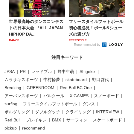
世界最高峰のダンスコンテス
フリースタイルフットボール
トの日本大会 『ALL JAPAN
初心者必見！ボール&シュー
HIPHOP DA...
ズの選び方
DANCE
FREESTYLE
Recommended by
注目キーワード
JPSA
PR
レッドブル
野中生萌
Shigekix
ムラサキスポーツ
中村輪夢
skateboard
野口啓代
Breaking
GREENROOM
Red Bull BC One
アーバンスポーツ
パルクール
X GAMES
スノーボード
surfing
フリースタイルフットボール
ダンス
ボルダリング
ダブルダッチ
クライミング
INTERVIEW
Red Bull
ブレイキン
BMX
サーフィン
スケートボード
pickup
recommend