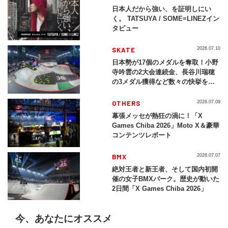
日本人だから強い、を証明しにい
く。 TATSUYA / SOME≡LINEZイン
タビュー
SKATE
2026.07.10
日本勢が17個のメダルを奪取！小野
寺吟雲の2大会連続金、長谷川瑞穂
の3メダル獲得など数々の快挙をプ
レイバック「X Games Chiba
2026」
OTHERS
2026.07.09
幕張メッセが熱狂の渦に！「X
Games Chiba 2026」Moto X＆豪華
コンテンツレポート
BMX
2026.07.07
絶対王者と新王者、そして国内初開
催の女子BMXパーク。歴史が動いた
2日間「X Games Chiba 2026」
今、あなたにオススメ