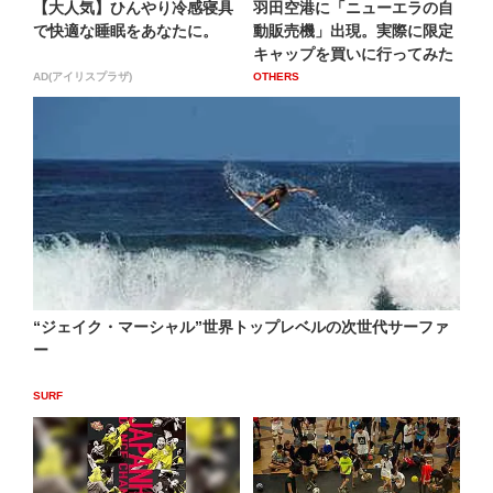
【大人気】ひんやり冷感寝具
羽田空港に「ニューエラの自
で快適な睡眠をあなたに。
動販売機」出現。実際に限定
キャップを買いに行ってみた
AD(アイリスプラザ)
OTHERS
“ジェイク・マーシャル”世界トップレベルの次世代サーファ
ー
SURF