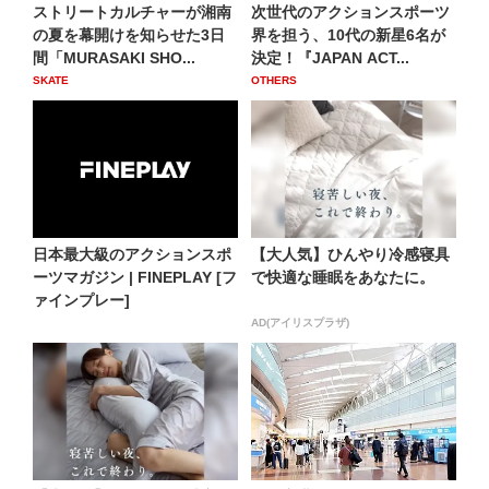
ストリートカルチャーが湘南
次世代のアクションスポーツ
の夏を幕開けを知らせた3日
界を担う、10代の新星6名が
間「MURASAKI SHO...
決定！『JAPAN ACT...
SKATE
OTHERS
日本最大級のアクションスポ
【大人気】ひんやり冷感寝具
ーツマガジン | FINEPLAY [フ
で快適な睡眠をあなたに。
ァインプレー]
AD(アイリスプラザ)