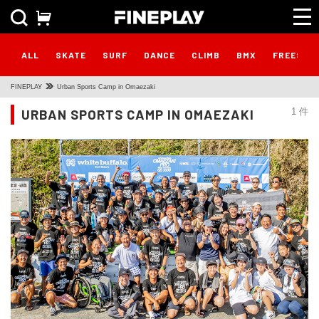
ALL
SKATE
SURF
DANCE
CLIMB
BMX
FREESTY
FINEPLAY
Urban Sports Camp in Omaezaki
URBAN SPORTS CAMP IN OMAEZAKI
1 件