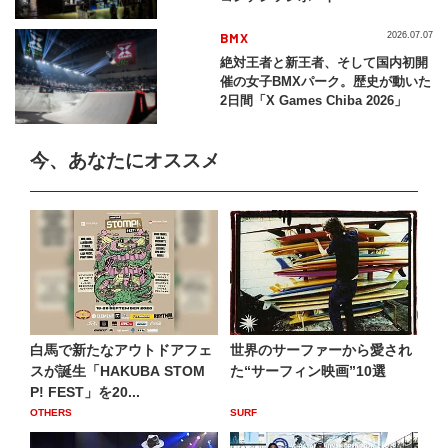
BMX
2026.07.07
絶対王者と新王者、そして国内初開
催の女子BMXパーク。歴史が動いた
2日間「X Games Chiba 2026」
今、あなたにオススメ
白馬で新たなアウトドアフェ
世界のサーファーから愛され
スが誕生「HAKUBA STOM
た“サーフィン映画”10選
P! FEST」を20...
OTHERS
SURF