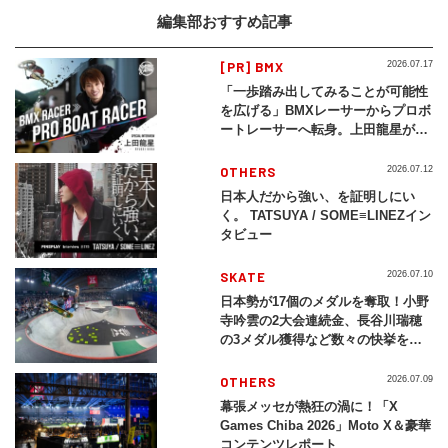
編集部おすすめ記事
[PR] BMX
2026.07.17
「一歩踏み出してみることが可能性
を広げる」BMXレーサーからプロボ
ートレーサーへ転身。上田龍星が体
現する挑戦の軌跡
OTHERS
2026.07.12
日本人だから強い、を証明しにい
く。 TATSUYA / SOME≡LINEZイン
タビュー
SKATE
2026.07.10
日本勢が17個のメダルを奪取！小野
寺吟雲の2大会連続金、長谷川瑞穂
の3メダル獲得など数々の快挙をプ
レイバック「X Games Chiba
2026」
OTHERS
2026.07.09
幕張メッセが熱狂の渦に！「X
Games Chiba 2026」Moto X＆豪華
コンテンツレポート