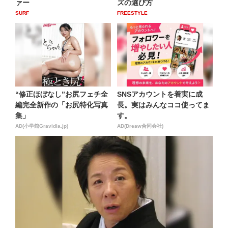
ァー
ズの選び方
SURF
FREESTYLE
“修正ほぼなし”お尻フェチ全
SNSアカウントを着実に成
編完全新作の「お尻特化写真
長。実はみんなココ使ってま
集」
す。
AD(小学館Gravidia.jp)
AD(Dreaw合同会社)