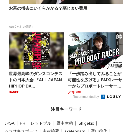
お墓の撤去にいくらかかる？墓じまい費用
AD(くらしの話題)
世界最高峰のダンスコンテス
「一歩踏み出してみることが
トの日本大会 『ALL JAPAN
可能性を広げる」BMXレーサ
HIPHOP DA...
ーからプロボートレーサー
へ...
DANCE
[PR] BMX
Recommended by
注目キーワード
JPSA
PR
レッドブル
野中生萌
Shigekix
ムラサキスポーツ
中村輪夢
skateboard
野口啓代