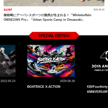
SURF
2024.09.16
御前崎にアーバンスポーツの熱気が生まれる！「Whitebuffalo
OMAEZAKI Pro」「Urban Sports Camp in Omaezaki」
SPECIAL EDITION
2022.05.23
2026.06.26
BOATRACE X-ACTION
430/Fourthirt
ANNIVERSAR