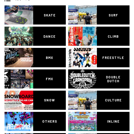
SKATE
SURF
DANCE
CLIMB
BMX
FREESTYLE
DOUBLE
FMX
DUTCH
SNOW
CULTURE
OTHERS
INLINE